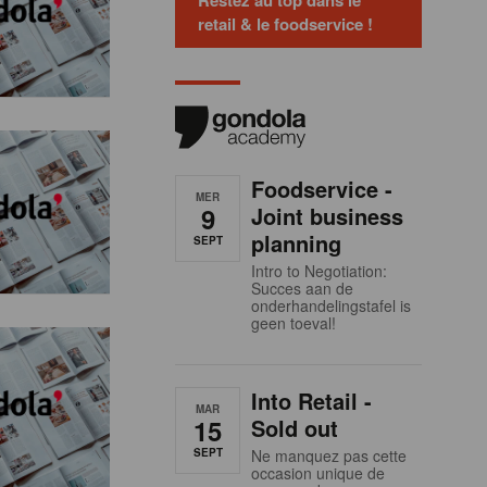
Restez au top dans le
retail & le foodservice !
Foodservice -
MER
9
Joint business
planning
SEPT
Intro to Negotiation:
Succes aan de
onderhandelingstafel is
geen toeval!
Into Retail -
MAR
15
Sold out
SEPT
Ne manquez pas cette
occasion unique de