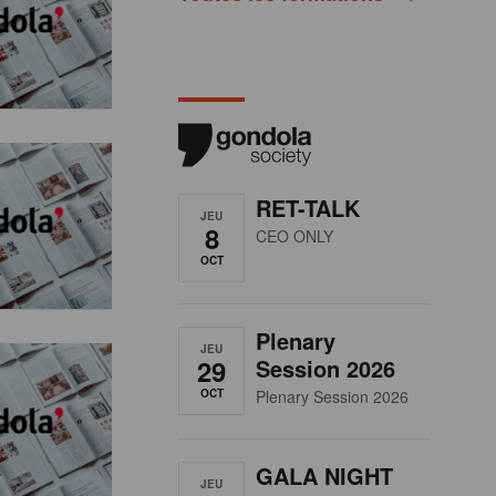
RET-TALK
JEU
8
CEO ONLY
OCT
Plenary
JEU
29
Session 2026
OCT
Plenary Session 2026
GALA NIGHT
JEU