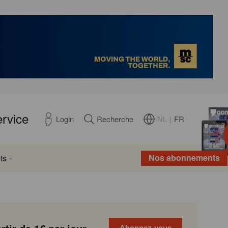
ervice
NL
|
FR
Login
Recherche
Nos abonnements
ts
Abonnez-vous