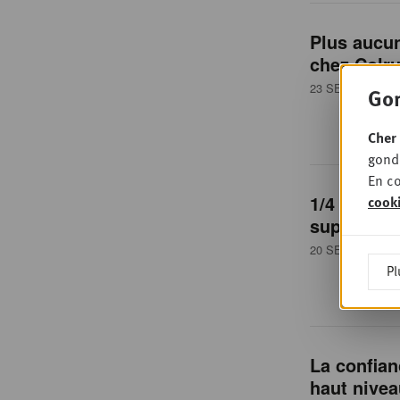
Plus aucu
chez Colru
23 SEPTEMBRE 
Gon
Cher 
gondo
En co
1/4 des be
cook
supermar
20 SEPTEMBRE 
Pl
La confia
haut nivea