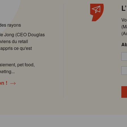
L
Vo
 des rayons
(M
(A
 de Jong (CEO Douglas
viens du retail
Ab
 appris ce qu'est
aiement, pet food,
eting...
on !