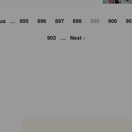
ous
…
895
896
897
898
899
900
90
903
…
Next ›