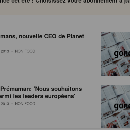
ce cet été ! Choisissez votre abonnement à par
lmans, nouvelle CEO de Planet
2013
• NON FOOD
-Prémaman: 'Nous souhaitons
rmi les leaders européens'
2013
• NON FOOD