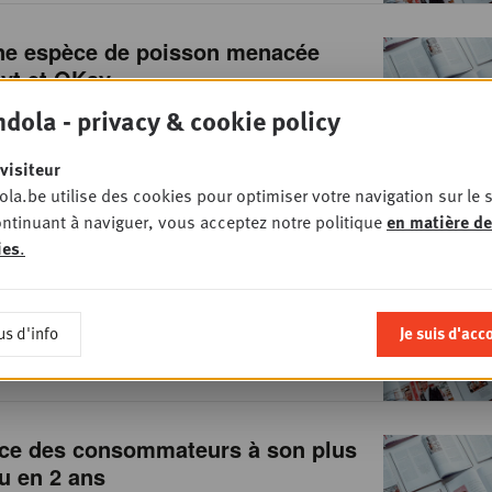
ne espèce de poisson menacée
yt et OKay
2013
• RETAIL
dola - privacy & cookie policy
visiteur
la.be utilise des cookies pour optimiser votre navigation sur le s
ntinuant à naviguer, vous acceptez notre politique
en matière de
stsellers sont vendus en
ies
.
ché
2013
• RETAIL
us d'info
Je suis d'acc
nce des consommateurs à son plus
u en 2 ans