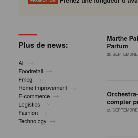
Prenez une longueur d’avan
PROMOTION
N
Gondola
Gondola
academy
society
e
Marthe Pa
P
Previous
Page
Page
Page
Page
Current
Page
Page
Page
Page
Next
Plus de news:
Parfum
a
page
page
page
g
25 SEPTEMBRE 
w
i
All
n
Foodretail
s
a
Fmcg
t
Home Improvement
i
Orchestra
E-commerce
o
compter pa
Logistics
n
25 SEPTEMBRE 
Fashion
Technology