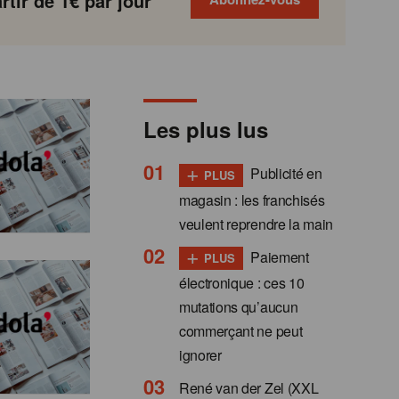
tir de 1€ par jour
Les plus lus
+
Publicité en
PLUS
magasin : les franchisés
veulent reprendre la main
+
Paiement
PLUS
électronique : ces 10
mutations qu’aucun
commerçant ne peut
ignorer
René van der Zel (XXL