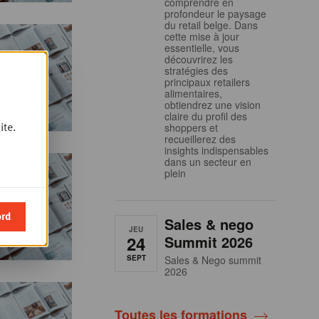
comprendre en
profondeur le paysage
du retail belge. Dans
cette mise à jour
essentielle, vous
découvrirez les
stratégies des
principaux retailers
alimentaires,
obtiendrez une vision
claire du profil des
ite.
shoppers et
recueillerez des
insights indispensables
dans un secteur en
plein
ord
Sales & nego
JEU
24
Summit 2026
SEPT
Sales & Nego summit
2026
Toutes les formations