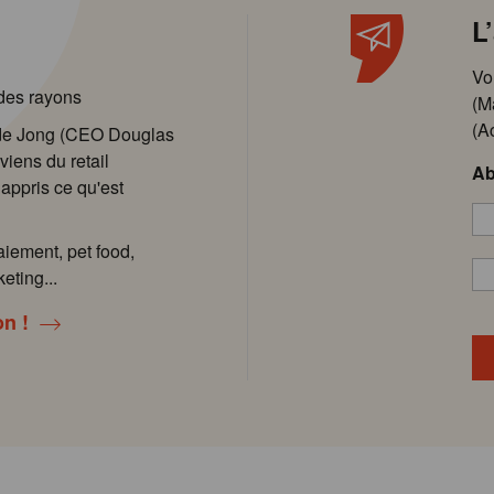
L
Vo
 des rayons
(M
(A
 de Jong (CEO Douglas
viens du retail
Ab
 appris ce qu'est
aiement, pet food,
eting...
on !