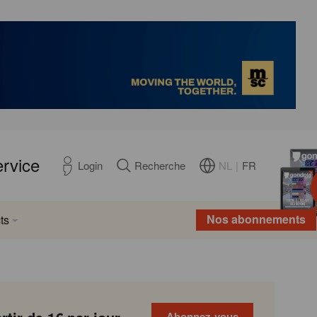
ervice
NL
|
FR
Login
Recherche
Nos abonnements
ts
Abonnez-vous