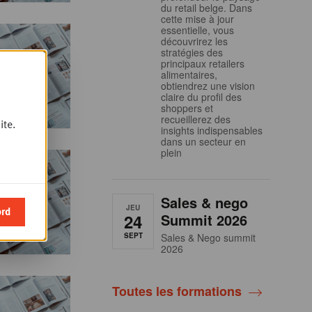
du retail belge. Dans
cette mise à jour
essentielle, vous
découvrirez les
stratégies des
principaux retailers
alimentaires,
obtiendrez une vision
claire du profil des
shoppers et
recueillerez des
ite.
insights indispensables
dans un secteur en
plein
Sales & nego
JEU
ord
24
Summit 2026
SEPT
Sales & Nego summit
2026
Toutes les formations