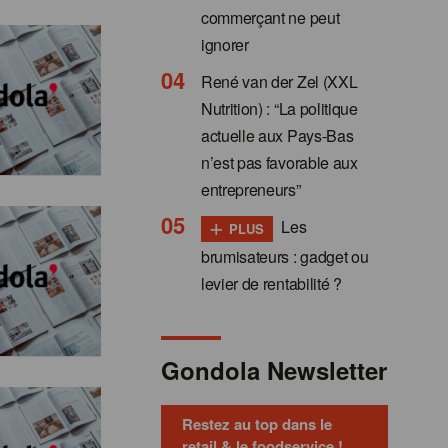
commerçant ne peut
ignorer
René van der Zel (XXL
Nutrition) : “La politique
actuelle aux Pays-Bas
n’est pas favorable aux
entrepreneurs”
+
Les
PLUS
brumisateurs : gadget ou
levier de rentabilité ?
Gondola Newsletter
Restez au top dans le
retail & le foodservice !