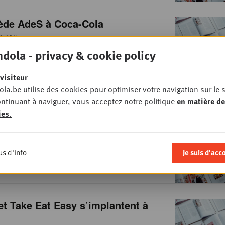
cède AdeS à Coca-Cola
ETAIL
dola - privacy & cookie policy
visiteur
la.be utilise des cookies pour optimiser votre navigation sur le s
ntinuant à naviguer, vous acceptez notre politique
en matière de
ue, on recense un webshop pour 22
ies
.
s
IGITAL
us d'info
Je suis d'acc
et Take Eat Easy s’implantent à