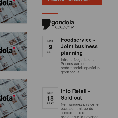
Foodservice -
MER
9
Joint business
planning
SEPT
Intro to Negotiation:
Succes aan de
onderhandelingstafel is
geen toeval!
Into Retail -
MAR
15
Sold out
SEPT
Ne manquez pas cette
occasion unique de
comprendre en
profondeur le paysage