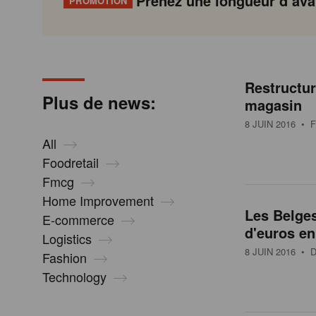
Prenez une longueur d’avan
PROMOTION
N
Gondola
Gondola
academy
society
e
Restructur
P
Previous
Page
Page
Page
Page
Current
Page
Page
Page
Page
Next
Plus de news:
magasin
a
page
page
page
g
8 JUIN 2016
• F
w
i
All
n
Foodretail
s
a
Fmcg
t
Home Improvement
i
Les Belges
E-commerce
o
d'euros en
Logistics
n
8 JUIN 2016
• D
Fashion
Technology