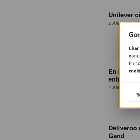
Unilever 
2 JUIN 2016
• R
Gon
Cher 
gondo
En co
En Belgiq
cook
entreprise
2 JUIN 2016
• D
Pl
Deliveroo 
Gand