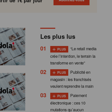
tir de 1€ par jour
Les plus lus
+
“Le retail media
PLUS
crée l’intention, le terrain la
transforme en vente”
+
Publicité en
PLUS
magasin : les franchisés
veulent reprendre la main
+
Paiement
PLUS
électronique : ces 10
mutations qu’aucun