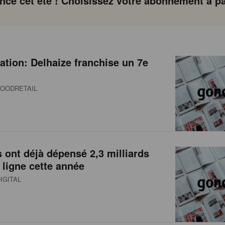
ce cet été ! Choisissez votre abonnement à par
ation: Delhaize franchise un 7e
OODRETAIL
 ont déjà dépensé 2,3 milliards
 ligne cette année
IGITAL