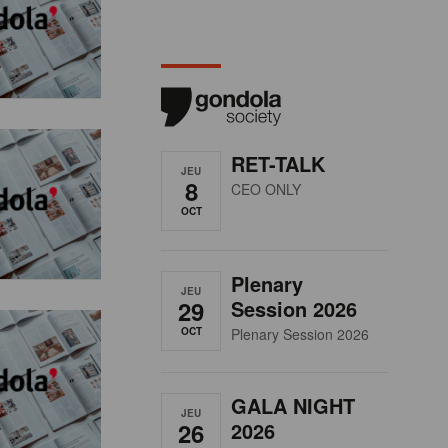
RET-TALK
JEU
8
CEO ONLY
OCT
Plenary
JEU
29
Session 2026
OCT
Plenary Session 2026
GALA NIGHT
JEU
26
2026