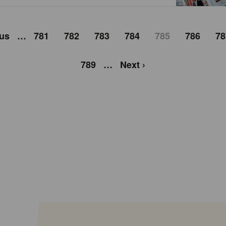
ous
…
781
782
783
784
785
786
78
789
…
Next ›