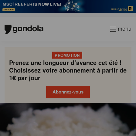
menu
PROMOTION
Prenez une longueur d’avance cet été !
Choisissez votre abonnement à partir de
1€ par jour
Abonnez-vous
Gondola
Gondola
academy
society