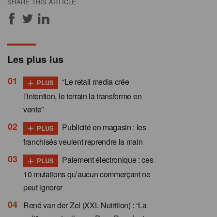
SHARE THIS ARTICLE
Les plus lus
+
“Le retail media crée
PLUS
l’intention, le terrain la transforme en
vente”
+
Publicité en magasin : les
PLUS
franchisés veulent reprendre la main
+
Paiement électronique : ces
PLUS
10 mutations qu’aucun commerçant ne
peut ignorer
René van der Zel (XXL Nutrition) : “La