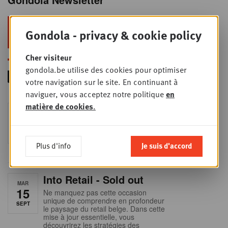
Restez au top dans le retail & le
Gondola - privacy & cookie policy
foodservice !
Cher visiteur
gondola.be utilise des cookies pour optimiser
votre navigation sur le site. En continuant à
naviguer, vous acceptez notre politique
en
matière de cookies
.
Foodservice - Joint
MER
9
business planning
SEPT
Intro to Negotiation: Succes aan de
onderhandelingstafel is geen toeval!
Plus d'info
Je suis d'accord
Into Retail - Sold out
MAR
15
Ne manquez pas cette occasion
unique de comprendre en profondeur
SEPT
le paysage du retail belge. Dans cette
mise à jour essentielle, vous
découvrirez les stratégies des