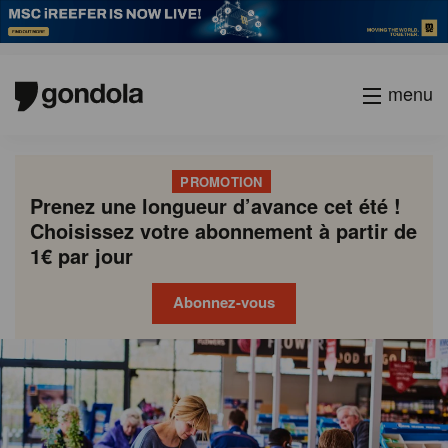
menu
PROMOTION
Prenez une longueur d’avance cet été !
Choisissez votre abonnement à partir de
1€ par jour
Abonnez-vous
Gondola
Gondola
academy
society