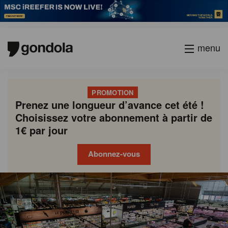
menu
PROMOTION
Prenez une longueur d’avance cet été !
Choisissez votre abonnement à partir de
1€ par jour
Abonnez-vous
Gondola
Gondola
academy
society