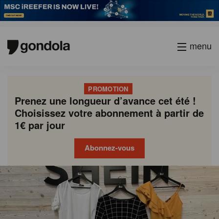
menu
PROMOTION
Prenez une longueur d’avance cet été !
Choisissez votre abonnement à partir de
1€ par jour
Abonnez-vous
Gondola
Gondola
academy
society