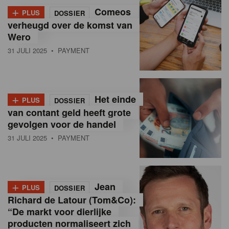
+
Comeos
PLUS
DOSSIER
verheugd over de komst van
Wero
31 JULI 2025
• PAYMENT
+
Het einde
PLUS
DOSSIER
van contant geld heeft grote
gevolgen voor de handel
31 JULI 2025
• PAYMENT
+
Jean
PLUS
DOSSIER
Richard de Latour (Tom&Co):
“De markt voor dierlijke
producten normaliseert zich