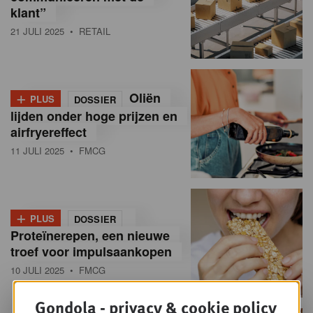
klant”
21 JULI 2025
• RETAIL
+
Oliën
PLUS
DOSSIER
lijden onder hoge prijzen en
airfryereffect
11 JULI 2025
• FMCG
+
PLUS
DOSSIER
Proteïnerepen, een nieuwe
troef voor impulsaankopen
10 JULI 2025
• FMCG
Gondola - privacy & cookie policy