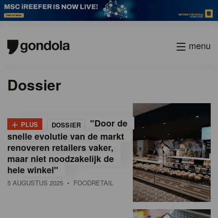
menu
P
Vorige
Page
Page
Page
Page
Current
Page
Page
Page
Page
Volgende
Dossier
a
page
g
i
n
+
"Door de
PLUS
DOSSIER
a
snelle evolutie van de markt
t
renoveren retailers vaker,
i
maar niet noodzakelijk de
o
hele winkel"
n
5 AUGUSTUS 2025
• FOODRETAIL