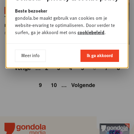
+
Beste bezoeker
PLUS
DOSSIER
Tandpasta, een zaak van A-
gondola.be maakt gebruik van cookies om je
merken
website-ervaring te optimaliseren. Door verder te
surfen, ga je akkoord met ons
cookiebeleid
.
8 JULI 2025
• RETAIL
Meer info
Ik ga akkoord
Vorige
…
2
3
4
5
6
7
8
9
10
…
Volgende