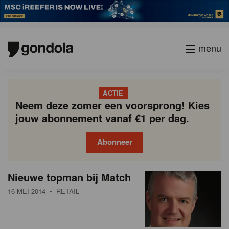
menu
ACTIE
Neem deze zomer een voorsprong! Kies
jouw abonnement vanaf €1 per dag.
Abonneer
N
Gondola
Gondola
Nieuwe topman bij Match
P
Vorige
Page
Page
Page
Page
Current
Page
Page
Page
Page
Volgende
academy
society
i
a
page
16 MEI 2014
• RETAIL
g
e
i
u
n