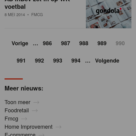
voetbal
8 MEI 2014
• FMCG
Vorige
…
986
987
988
989
990
991
992
993
994
…
Volgende
Meer nieuws:
Toon meer
Foodretail
Fmcg
Home Improvement
E-commerce