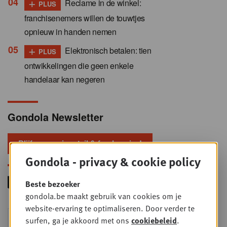
+
Reclame in de winkel:
PLUS
franchisenemers willen de touwtjes
opnieuw in handen nemen
+
Elektronisch betalen: tien
PLUS
ontwikkelingen die geen enkele
handelaar kan negeren
Gondola Newsletter
Blijf voorop in retail & foodservice!
Gondola - privacy & cookie policy
Beste bezoeker
gondola.be maakt gebruik van cookies om je
website-ervaring te optimaliseren. Door verder te
Foodservice - Joint
surfen, ga je akkoord met ons
cookiebeleid
.
WOE