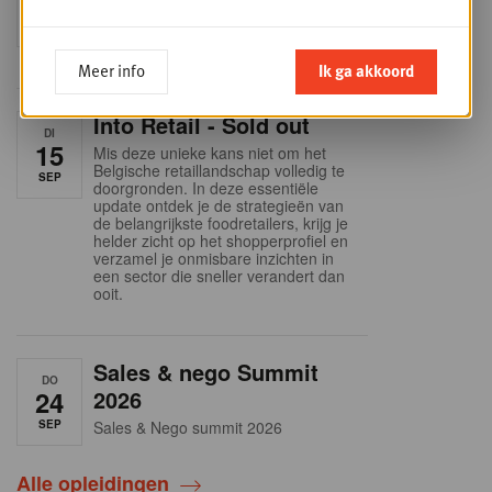
9
business planning
SEP
Intro to Negotiation: Succes aan de
onderhandelingstafel is geen toeval!
Meer info
Ik ga akkoord
Into Retail - Sold out
DI
15
Mis deze unieke kans niet om het
Belgische retaillandschap volledig te
SEP
doorgronden. In deze essentiële
update ontdek je de strategieën van
de belangrijkste foodretailers, krijg je
helder zicht op het shopperprofiel en
verzamel je onmisbare inzichten in
een sector die sneller verandert dan
ooit.
Sales & nego Summit
DO
24
2026
SEP
Sales & Nego summit 2026
Alle opleidingen