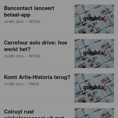
a
w
Bancontact lanceert
t
betaal-app
s
i
16 MEI 2014
• RETAIL
o
o
n
v
Carrefour solo drive: hoe
e
werkt het?
r
16 MEI 2014
• RETAIL
z
i
Komt Artis-Historia terug?
c
15 MEI 2014
• FMCG
h
t
Colruyt rust
winkelpersoneel uit met