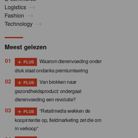
Logistics
Fashion
Technology
Meest gelezen
+
Waarom dierenvoeding onder
PLUS
druk staat ondanks premiumisering
+
Van brokken naar
PLUS
gezondheidsproduct: ondergaat
dierenvoeding een revolutie?
+
“Retailmedia wekken de
PLUS
koopintentie op, fieldmarketing zet die om
in verkoop”