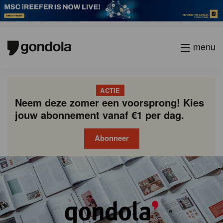
menu
ACTIE
Neem deze zomer een voorsprong! Kies
jouw abonnement vanaf €1 per dag.
Abonneer
Gondola
Gondola
academy
society