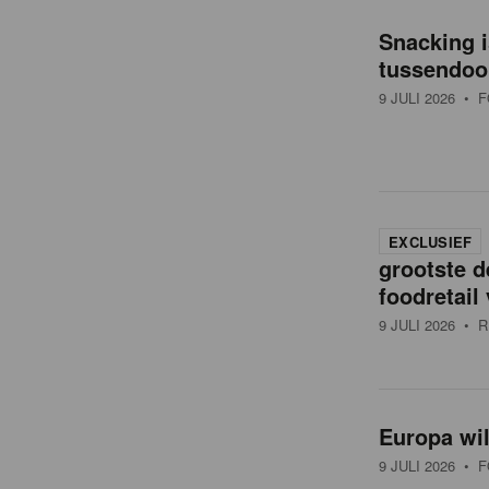
o
Snacking i
v
tussendoo
9 JULI 2026
• F
e
r
EXCLUSIEF
z
grootste d
foodretail
i
9 JULI 2026
• R
c
Europa wil
h
9 JULI 2026
• F