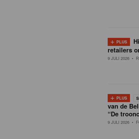
t
+
H
PLUS
retailers
9 JULI 2026
• R
+
PLUS
S
van de Bel
“De troon
9 JULI 2026
• F