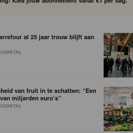
ng! Kies jouw abonnement vanaf €1 per dag.
refour al 25 jaar trouw blijft aan
OODRETAIL
heid van fruit in te schatten: “Een
van miljarden euro’s”
OODRETAIL