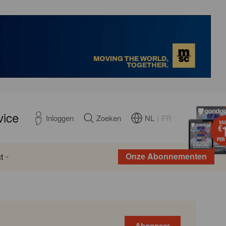
vice
NL
|
FR
Inloggen
Zoeken
Onze Abonnementen
t
Abonneer