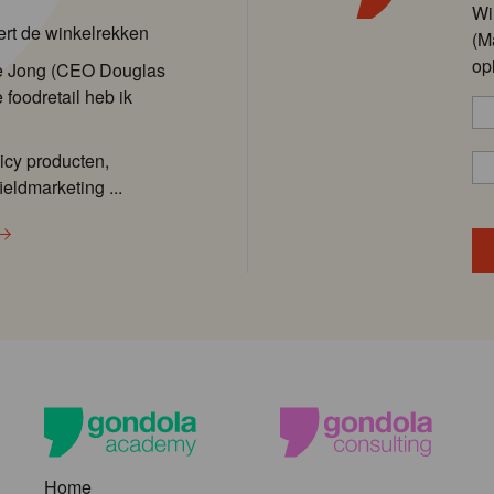
Wi
ert de winkelrekken
(M
op
de Jong (CEO Douglas
 foodretail heb ik
icy producten,
ieldmarketing ...
Home