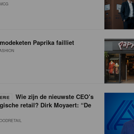
MCG
modeketen Paprika failliet
ASHION
Wie zijn de nieuwste CEO's
ERIE
gische retail? Dirk Moyaert: “De
OODRETAIL