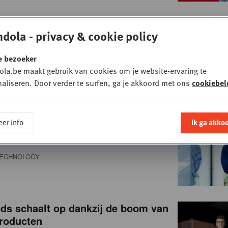
Van checkout naar
NTENT
dola - privacy & cookie policy
ch platform: waarom payments de
 van retail zijn
e bezoeker
AYMENT
la.be maakt gebruik van cookies om je website-ervaring te
aliseren. Door verder te surfen, ga je akkoord met ons
cookiebel
ijzenoorlog: “Generatieve AI lijkt
er info
Ik ga akko
re wapens, even krachtig als
f”
ECHNOLOGY
ds schaalt op dankzij de boom van
producten