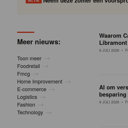
Neem deze zomer een voorspro
ACTIE
N
Gondola
Gondola
academy
society
i
Waarom Car
P
Vorige
Page
Page
Page
Page
Current
Page
Page
Page
Page
Volgende
Meer nieuws:
Libramont
a
page
g
9 JULI 2026
• F
e
i
Toon meer
n
Foodretail
u
a
Fmcg
t
Home Improvement
i
AI om vers
w
E-commerce
o
besparing 
Logistics
n
9 JULI 2026
• F
Fashion
s
Technology