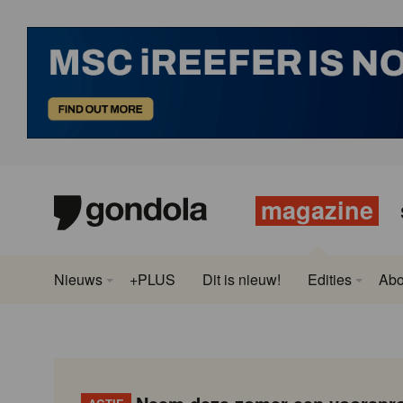
magazine
Nieuws
+PLUS
Dit is nieuw!
Edities
Ab