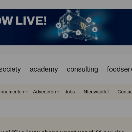
society
academy
consulting
foodser
onnementen
Adverteren
Jobs
Nieuwsbrief
Contac