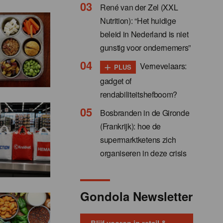
René van der Zel (XXL
Nutrition): “Het huidige
beleid in Nederland is niet
gunstig voor ondernemers”
+
Vernevelaars:
PLUS
gadget of
rendabiliteitshefboom?
Bosbranden in de Gironde
(Frankrijk): hoe de
supermarktketens zich
organiseren in deze crisis
Gondola Newsletter