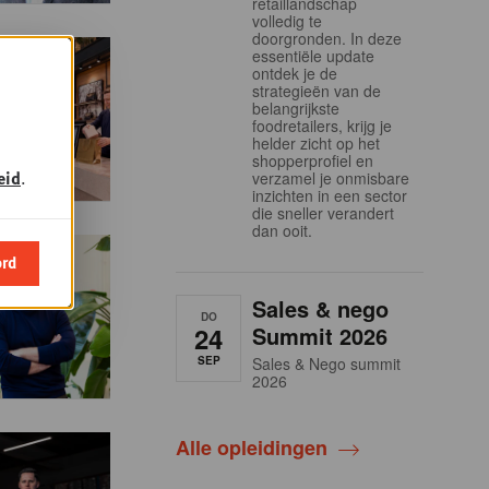
retaillandschap
volledig te
doorgronden. In deze
essentiële update
ontdek je de
strategieën van de
belangrijkste
foodretailers, krijg je
helder zicht op het
shopperprofiel en
eid
.
verzamel je onmisbare
inzichten in een sector
die sneller verandert
dan ooit.
ord
Sales & nego
DO
24
Summit 2026
SEP
Sales & Nego summit
2026
Alle opleidingen