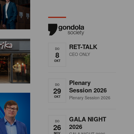
RET-TALK
DO
8
CEO ONLY
OKT
Plenary
DO
29
Session 2026
OKT
Plenary Session 2026
GALA NIGHT
DO
26
2026
NOV