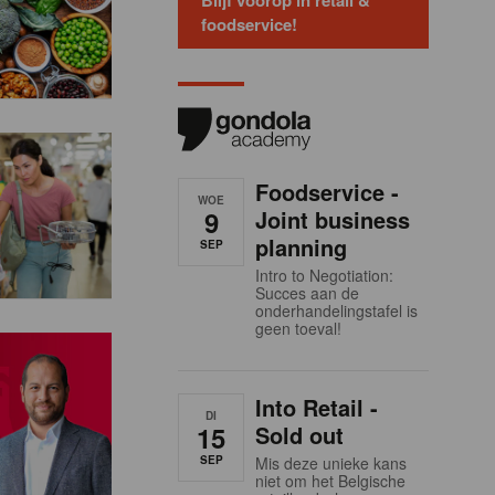
Blijf voorop in retail &
foodservice!
Foodservice -
WOE
9
Joint business
planning
SEP
Intro to Negotiation:
Succes aan de
onderhandelingstafel is
geen toeval!
Into Retail -
DI
15
Sold out
SEP
Mis deze unieke kans
niet om het Belgische