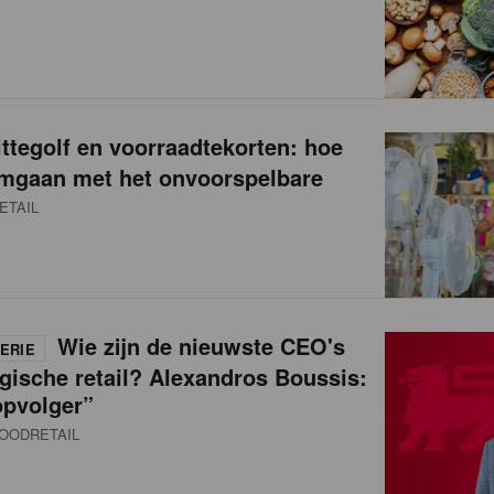
ittegolf en voorraadtekorten: hoe
 omgaan met het onvoorspelbare
ETAIL
Wie zijn de nieuwste CEO's
ERIE
gische retail? Alexandros Boussis:
opvolger”
OODRETAIL