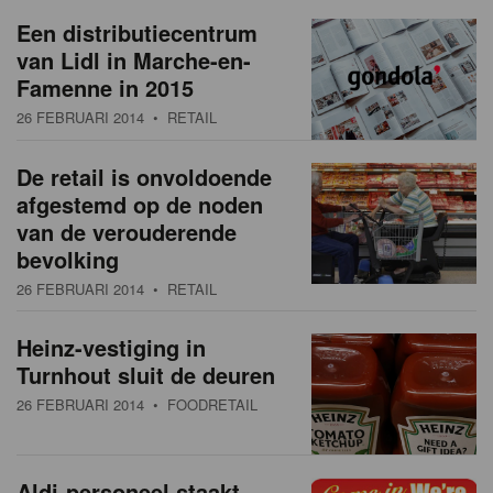
a
w
Een distributiecentrum
t
van Lidl in Marche-en-
s
i
Famenne in 2015
o
o
26 FEBRUARI 2014
• RETAIL
n
v
De retail is onvoldoende
e
afgestemd op de noden
r
van de verouderende
bevolking
z
26 FEBRUARI 2014
• RETAIL
i
Heinz-vestiging in
c
Turnhout sluit de deuren
h
26 FEBRUARI 2014
• FOODRETAIL
t
Aldi-personeel staakt