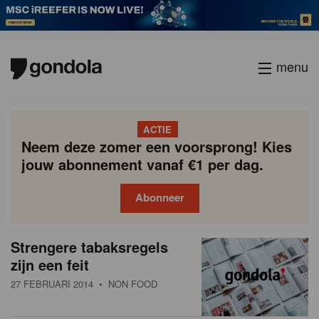
menu
ACTIE
Neem deze zomer een voorsprong! Kies
jouw abonnement vanaf €1 per dag.
Abonneer
N
Gondola
Gondola
Strengere tabaksregels
P
Vorige
Page
Page
Page
Page
Current
Page
Page
Page
Page
Volgende
academy
society
i
zijn een feit
a
page
g
e
27 FEBRUARI 2014
• NON FOOD
i
u
n