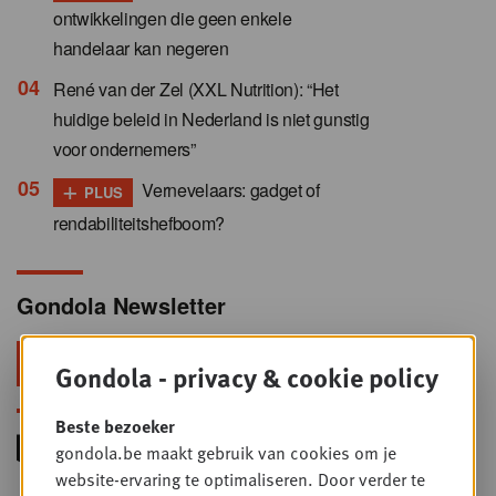
ontwikkelingen die geen enkele
handelaar kan negeren
René van der Zel (XXL Nutrition): “Het
huidige beleid in Nederland is niet gunstig
voor ondernemers”
+
Vernevelaars: gadget of
PLUS
rendabiliteitshefboom?
Gondola Newsletter
Blijf voorop in retail & foodservice!
Gondola - privacy & cookie policy
Beste bezoeker
gondola.be maakt gebruik van cookies om je
website-ervaring te optimaliseren. Door verder te