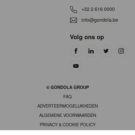
+32 2 616 0000
info@gondola.be
Volg ons op
Site
© GONDOLA GROUP
by
FAQ
wieni
ADVERTEERMOGELIJKHEDEN
ALGEMENE VOORWAARDEN
PRIVACY & COOKIE POLICY