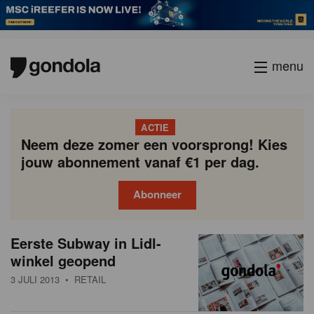
menu
ACTIE
Neem deze zomer een voorsprong! Kies
jouw abonnement vanaf €1 per dag.
Abonneer
N
Gondola
Gondola
Eerste Subway in Lidl-
P
Vorige
Page
Page
Page
Page
Current
Page
Page
Page
Page
Volgende
academy
society
i
winkel geopend
a
page
g
e
3 JULI 2013
• RETAIL
i
u
n