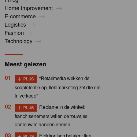
Home Improvement
E-commerce
Logistics
Fashion
Technology
Meest gelezen
+
“Retailmedia wekken de
PLUS
koopintentie op, fieldmarketing zet die om
in verkoop”
+
Reclame in de winkel:
PLUS
franchisenemers willen de touwtjes
opnieuw in handen nemen
+
Elektronisch betalen: tien
PLUS