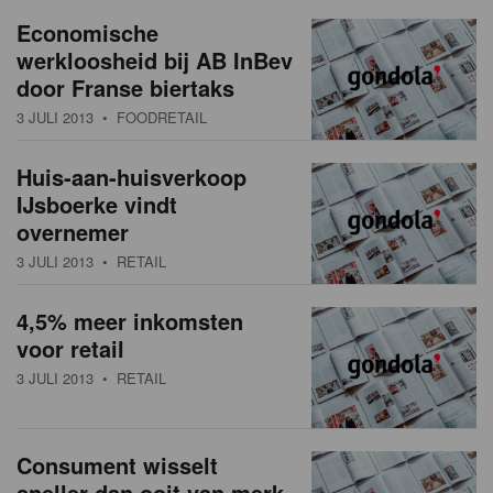
a
w
Economische
t
werkloosheid bij AB InBev
s
i
door Franse biertaks
o
o
3 JULI 2013
• FOODRETAIL
n
v
Huis-aan-huisverkoop
e
IJsboerke vindt
r
overnemer
3 JULI 2013
• RETAIL
z
i
4,5% meer inkomsten
voor retail
c
3 JULI 2013
• RETAIL
h
t
Consument wisselt
sneller dan ooit van merk