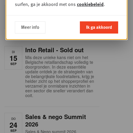
surfen, ga je akkoord met ons
cookiebeleid
.
Foodservice - Joint
WOE
9
business planning
SEP
Intro to Negotiation: Succes aan de
Meer info
Ik ga akkoord
onderhandelingstafel is geen toeval!
Into Retail - Sold out
DI
15
Mis deze unieke kans niet om het
Belgische retaillandschap volledig te
SEP
doorgronden. In deze essentiële
update ontdek je de strategieën van
de belangrijkste foodretailers, krijg je
helder zicht op het shopperprofiel en
verzamel je onmisbare inzichten in
een sector die sneller verandert dan
ooit.
Sales & nego Summit
DO
24
2026
SEP
Sales & Nego summit 2026