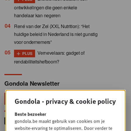
ontwikkelingen die geen enkele
handelaar kan negeren
René van der Zel (XXL Nutrition): “Het
huidige beleid in Nederland is niet gunstig
voor ondernemers”
+
Vernevelaars: gadget of
PLUS
rendabiliteitshefboom?
Gondola Newsletter
Blijf voorop in retail & foodservice!
Gondola - privacy & cookie policy
Beste bezoeker
gondola.be maakt gebruik van cookies om je
website-ervaring te optimaliseren. Door verder te