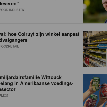
leveren”
FOOD INDUSTRY
val: hoe Colruyt zijn winkel aanpast
tivalgangers
FOODRETAIL
miljardairsfamilie Wittouck
belang in Amerikaanse voedings-
nsector
FMCG