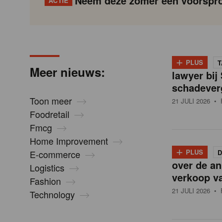
Neem deze zomer een voorspro
ACTIE
N
Gondola
Gondola
academy
society
+
i
P
Vorige
Page
Page
Page
Page
Current
Page
Page
Page
Page
Volgende
PLUS
T
Meer nieuws:
a
lawyer bij
page
g
schadever
e
i
Toon meer
21 JULI 2026
• 
n
Foodretail
u
a
Fmcg
t
Home Improvement
i
+
w
PLUS
E-commerce
D
o
over de an
Logistics
n
verkoop v
Fashion
s
21 JULI 2026
• 
Technology