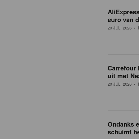
o
AliExpress
v
euro van 
20 JULI 2026
• 
e
r
Carrefour 
z
uit met Nes
20 JULI 2026
• 
i
c
Ondanks ee
h
schuimt he