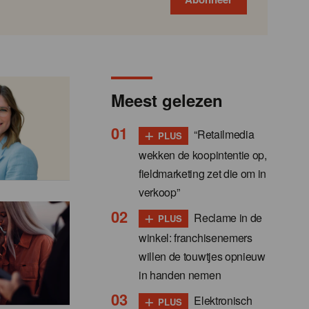
Meest gelezen
+
“Retailmedia
PLUS
wekken de koopintentie op,
fieldmarketing zet die om in
verkoop”
+
Reclame in de
PLUS
winkel: franchisenemers
willen de touwtjes opnieuw
in handen nemen
+
Elektronisch
PLUS