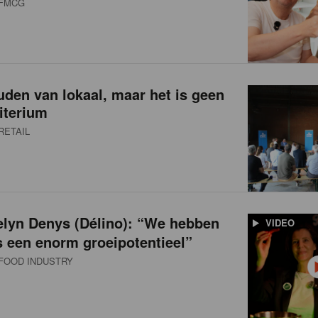
FMCG
den van lokaal, maar het is geen
iterium
RETAIL
elyn Denys (Délino): “We hebben
VIDEO
 een enorm groeipotentieel”
FOOD INDUSTRY