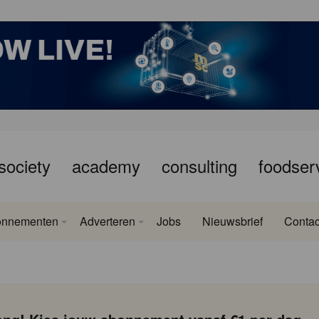
society
academy
consulting
foodser
onnementen
Adverteren
Jobs
Nieuwsbrief
Contac