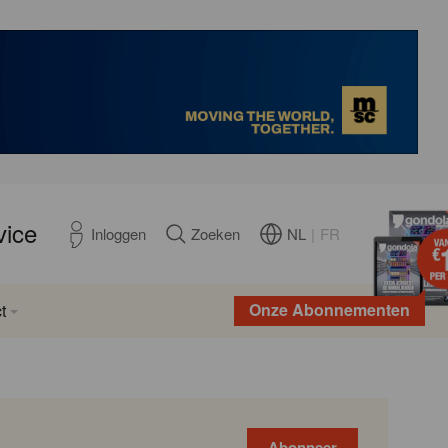
vice
NL
|
FR
Inloggen
Zoeken
Onze Abonnementen
t
Abonneer