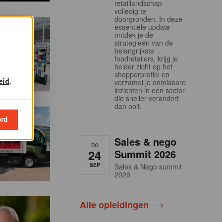
retaillandschap
volledig te
doorgronden. In deze
essentiële update
ontdek je de
strategieën van de
belangrijkste
foodretailers, krijg je
helder zicht op het
shopperprofiel en
eid
.
verzamel je onmisbare
inzichten in een sector
die sneller verandert
dan ooit.
ord
Sales & nego
DO
24
Summit 2026
SEP
Sales & Nego summit
2026
Alle opleidingen