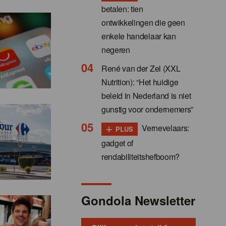
betalen: tien
ontwikkelingen die geen
enkele handelaar kan
negeren
René van der Zel (XXL
Nutrition): “Het huidige
beleid in Nederland is niet
gunstig voor ondernemers”
+
Vernevelaars:
PLUS
gadget of
rendabiliteitshefboom?
Gondola Newsletter