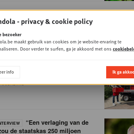
Impulsproducten krijgen
OSSIER
dola - privacy & cookie policy
e plek
FMCG
e bezoeker
la.be maakt gebruik van cookies om je website-ervaring te
aliseren. Door verder te surfen, ga je akkoord met ons
cookiebel
an Picnic stijgt, maar de verliezen
er info
Ik ga akko
FOODRETAIL
“Een verlaging van de
NTERVIEW
zou de staatskas 250 miljoen