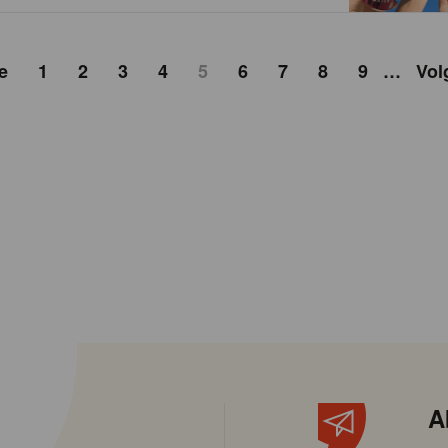
e
1
2
3
4
5
6
7
8
9
…
Vol
A