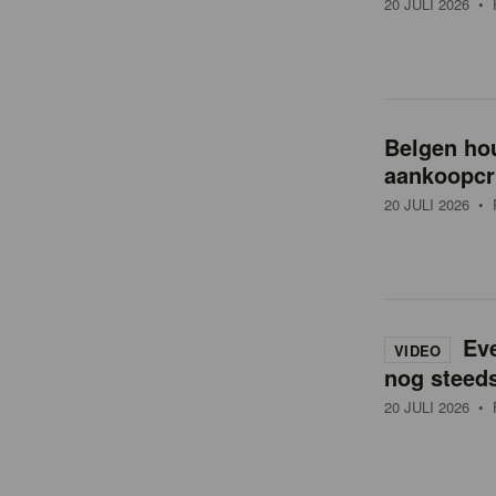
20 JULI 2026
• 
t
Belgen hou
aankoopcr
20 JULI 2026
• 
Ev
VIDEO
nog steeds
20 JULI 2026
• 