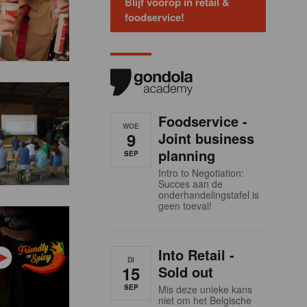
Blijf voorop in retail &
foodservice!
Foodservice -
WOE
9
Joint business
planning
SEP
Intro to Negotiation:
Succes aan de
onderhandelingstafel is
geen toeval!
Into Retail -
DI
15
Sold out
SEP
Mis deze unieke kans
niet om het Belgische