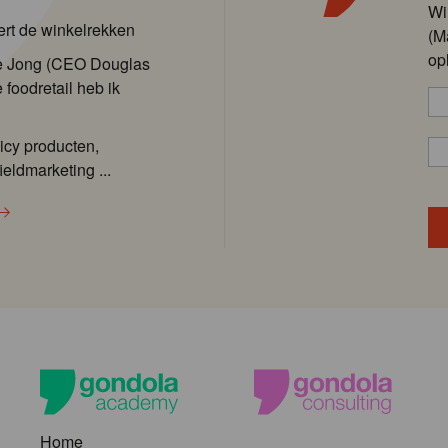
Wi
ert de winkelrekken
(M
op
de Jong (CEO Douglas
 foodretail heb ik
icy producten,
ieldmarketing ...
Home