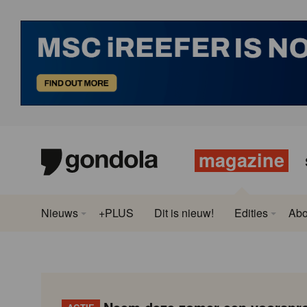
magazine
Nieuws
+PLUS
Dit is nieuw!
Edities
Ab