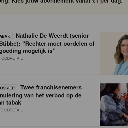
ng! Kies jouw abonnement vanaf €1 per dag.
Nathalie De Weerdt (senior
ABAK
 Stibbe): “Rechter moet oordelen of
goeding mogelijk is”
FOODRETAIL
Twee franchisenemers
OSSIER
nulering van het verbod op de
an tabak
FOODRETAIL