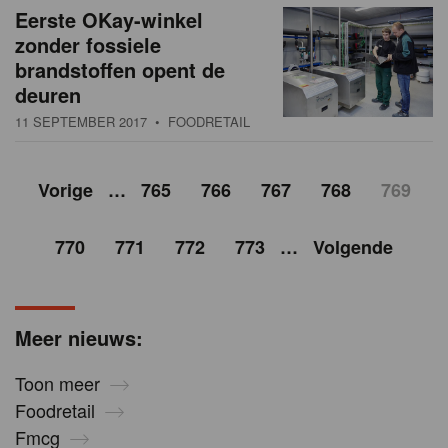
Eerste OKay-winkel
zonder fossiele
brandstoffen opent de
deuren
11 SEPTEMBER 2017
• FOODRETAIL
Vorige
…
765
766
767
768
769
770
771
772
773
…
Volgende
Meer nieuws:
Toon meer
Foodretail
Fmcg