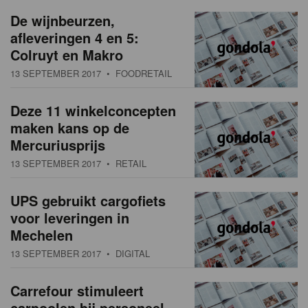
a
w
De wijnbeurzen,
t
afleveringen 4 en 5:
s
i
Colruyt en Makro
o
o
13 SEPTEMBER 2017
• FOODRETAIL
n
v
Deze 11 winkelconcepten
e
maken kans op de
r
Mercuriusprijs
13 SEPTEMBER 2017
• RETAIL
z
i
UPS gebruikt cargofiets
voor leveringen in
c
Mechelen
h
13 SEPTEMBER 2017
• DIGITAL
t
Carrefour stimuleert
carpoolen bij personeel