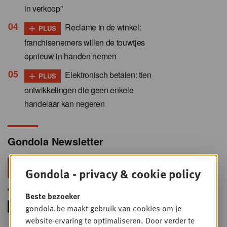
in verkoop”
+
Reclame in de winkel:
PLUS
franchisenemers willen de touwtjes
opnieuw in handen nemen
+
Elektronisch betalen: tien
PLUS
ontwikkelingen die geen enkele
handelaar kan negeren
Gondola Newsletter
Blijf voorop in retail & foodservice!
Gondola - privacy & cookie policy
Beste bezoeker
gondola.be maakt gebruik van cookies om je
website-ervaring te optimaliseren. Door verder te