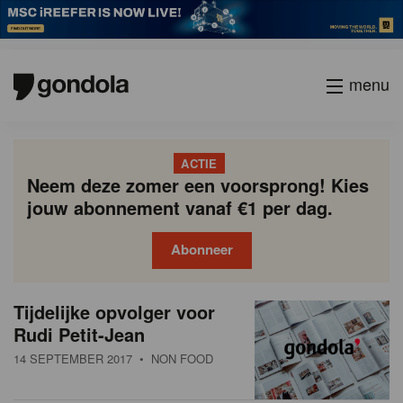
menu
ACTIE
Neem deze zomer een voorsprong! Kies
jouw abonnement vanaf €1 per dag.
Abonneer
N
Gondola
Gondola
Tijdelijke opvolger voor
P
Vorige
Page
Page
Page
Page
Current
Page
Page
Page
Page
Volgende
academy
society
i
Rudi Petit-Jean
a
page
g
e
14 SEPTEMBER 2017
• NON FOOD
i
u
n