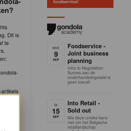
ndola-
foodservice!
ken?
hts
g. Dit is
f te
Foodservice -
WOE
s.
9
Joint business
en:
planning
SEP
Intro to Negotiation:
Gondola-
Succes aan de
onderhandelingstafel is
geen toeval!
-artikels
Into Retail -
DI
15
Sold out
e
SEP
Mis deze unieke kans
niet om het Belgische
retaillandschap
m u in te