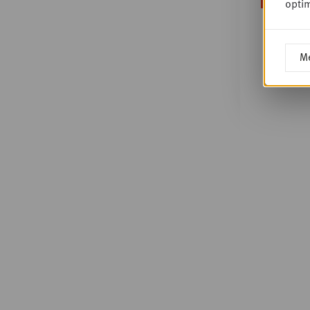
optim
Me