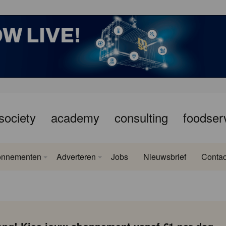
society
academy
consulting
foodser
onnementen
Adverteren
Jobs
Nieuwsbrief
Contac