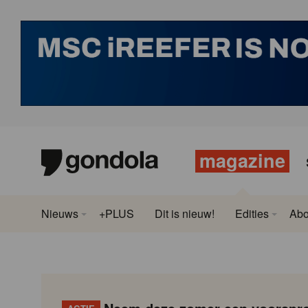
magazine
Nieuws
+PLUS
Dit is nieuw!
Edities
Ab