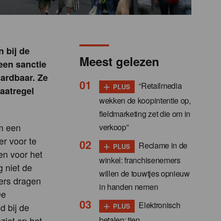
n bij de
Meest gelezen
een sanctie
aardbaar. Ze
+
“Retailmedia
PLUS
aatregel
wekken de koopintentie op,
fieldmarketing zet die om in
om een
verkoop”
er voor te
+
Reclame in de
PLUS
ien voor het
winkel: franchisenemers
 niet de
willen de touwtjes opnieuw
ers dragen
in handen nemen
De
+
Elektronisch
d bij de
PLUS
betalen: tien
ziet op het