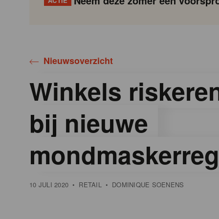
Neem deze zomer een voorspro
ACTIE
Gondola
Gondola
academy
society
Nieuwsoverzicht
Winkels riskeren
bij nieuwe
mondmaskerreg
10 JULI 2020
•
RETAIL
•
DOMINIQUE SOENENS