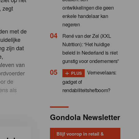
ontwikkelingen die geen
, zegt
enkele handelaar kan
negeren
rden met de
René van der Zel (XXL
uidelijke
Nutrition): “Het huidige
g zijn dat
beleid in Nederland is niet
e,
gunstig voor ondernemers”
aleven van
+
Vernevelaars:
ordvoerder
PLUS
oor de
gadget of
ens als
rendabiliteitshefboom?
Gondola Newsletter
Blijf voorop in retail &