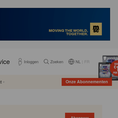
vice
NL
|
FR
Inloggen
Zoeken
Onze Abonnementen
t
Abonneer