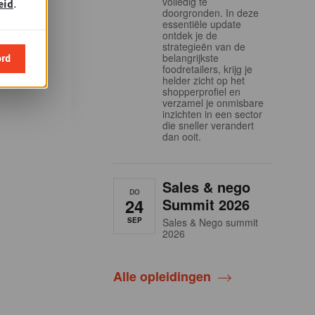
volledig te
eid
.
eidingen
doorgronden. In deze
essentiële update
demy en
ontdek je de
strategieën van de
la
ord
belangrijkste
foodretailers, krijg je
helder zicht op het
shopperprofiel en
verzamel je onmisbare
inzichten in een sector
die sneller verandert
dan ooit.
Sales & nego
DO
24
Summit 2026
SEP
Sales & Nego summit
2026
Alle opleidingen