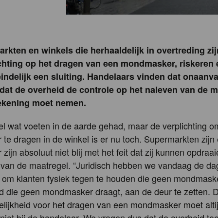
rkten en winkels die herhaaldelijk in overtreding zij
chting op het dragen van een mondmasker, riskeren 
teindelijk een sluiting. Handelaars vinden dat onaanv
dat de overheid de controle op het naleven van de m
rekening moet nemen.
el wat voeten in de aarde gehad, maar de verplichting 
e dragen in de winkel is er nu toch. Supermarkten zijn 
zijn absoluut niet blij met het feit dat zij kunnen opdraa
 van de maatregel. “Juridisch hebben we vandaag de dag
d om klanten fysiek tegen te houden die geen mondmask
d die geen mondmasker draagt, aan de deur te zetten. 
lijkheid voor het dragen van een mondmasker moet altij
, niet bij de handelaar. We vragen dus dat de overheid toe