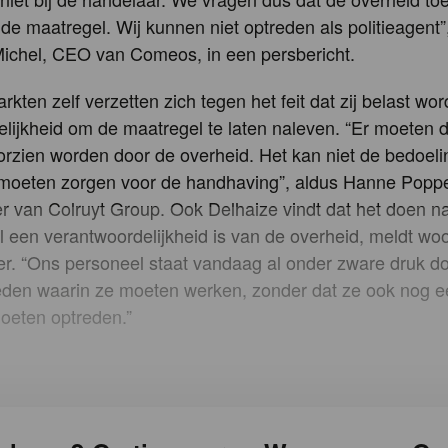
de maatregel. Wij kunnen niet optreden als politieagent”
ichel, CEO van Comeos, in een persbericht.
kten zelf verzetten zich tegen het feit dat zij belast wo
lijkheid om de maatregel te laten naleven. “Er moeten d
orzien worden door de overheid. Het kan niet de bedoelin
f moeten zorgen voor de handhaving”, aldus Hanne Popp
 van Colruyt Group. Ook Delhaize vindt dat het doen n
 een verantwoordelijkheid is van de overheid, meldt wo
r. “Ons personeel staat vandaag al onder zware druk d
den waarin ze moeten werken, zonder dat ze ook nog e
oeten optreden.”