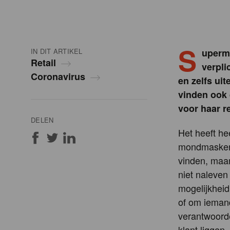
S
IN DIT ARTIKEL
uperma
Retail
verpli
Coronavirus
en zelfs ui
vinden ook 
voor haar 
DELEN
Het heeft he
mondmasker t
vinden, maar 
niet naleven
mogelijkhei
of om ieman
verantwoorde
klant liggen