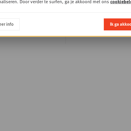
aliseren. Door verder te surfen, ga je akkoord met ons
cookiebel
schrijven voor opl
van Gondola Aca
events van Gondo
er info
Ik ga akko
Society