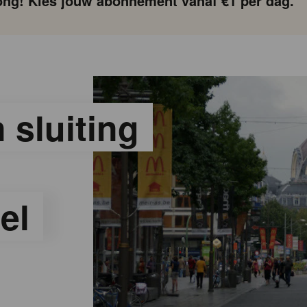
ng! Kies jouw abonnement vanaf €1 per dag.
 sluiting
el