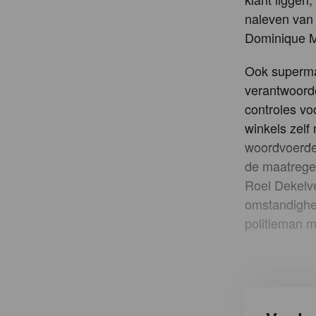
naleven van 
Dominique M
Ook supermar
verantwoorde
controles vo
winkels zel
woordvoerder
de maatregel
Roel Dekelve
omstandighe
politieman m