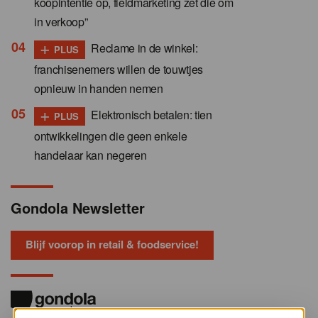
koopintentie op, fieldmarketing zet die om
in verkoop”
+
Reclame in de winkel:
PLUS
franchisenemers willen de touwtjes
opnieuw in handen nemen
+
Elektronisch betalen: tien
PLUS
ontwikkelingen die geen enkele
handelaar kan negeren
Gondola Newsletter
Blijf voorop in retail & foodservice!