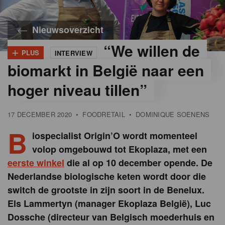
Nieuwsoverzicht
“We willen de
+
PLUS
INTERVIEW
biomarkt in België naar een
hoger niveau tillen”
17 DECEMBER 2020
•
FOODRETAIL
•
DOMINIQUE SOENENS
B
iospecialist Origin’O wordt momenteel
volop omgebouwd tot Ekoplaza, met een
eerste winkel
die al op 10 december opende. De
Nederlandse biologische keten wordt door die
switch de grootste in zijn soort in de Benelux.
Els Lammertyn (manager Ekoplaza België), Luc
Dossche (directeur van Belgisch moederhuis en