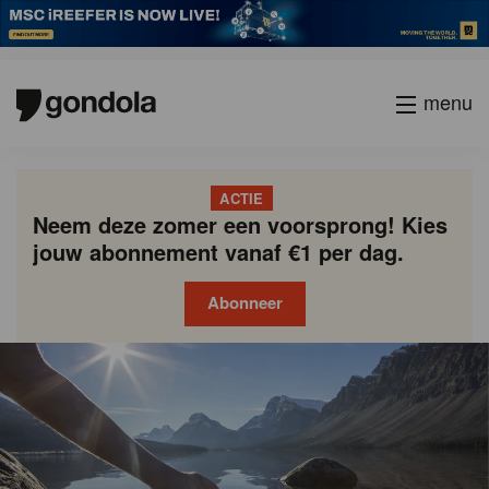
menu
ACTIE
Neem deze zomer een voorsprong! Kies
jouw abonnement vanaf €1 per dag.
Abonneer
Gondola
Gondola
academy
society