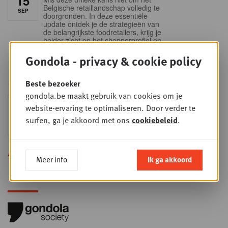
15
Belgische retaillandschap volledig te
SEP
doorgronden. In deze essentiële
update ontdek je de strategieën van
de belangrijkste foodretailers, krijg je
helder zicht op het shopperprofiel en
verzamel je onmisbare inzichten in
een sector die sneller verandert dan
Gondola - privacy & cookie policy
ooit.
Beste bezoeker
gondola.be maakt gebruik van cookies om je
Sales & nego Summit
DO
website-ervaring te optimaliseren. Door verder te
24
2026
surfen, ga je akkoord met ons
cookiebeleid
.
SEP
Sales & Nego summit 2026
Alle opleidingen
Meer info
Ik ga akkoord