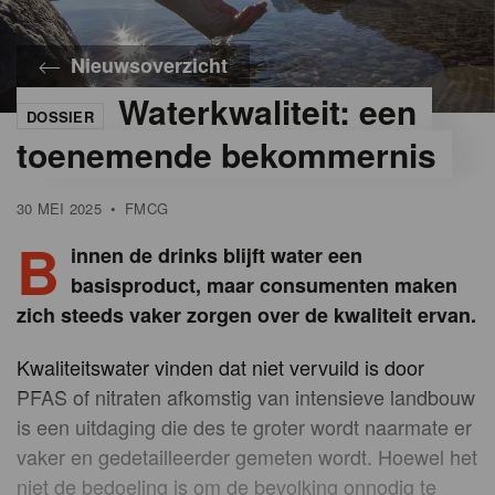
Nieuwsoverzicht
Waterkwaliteit: een
DOSSIER
©
iStock
toenemende bekommernis
30 MEI 2025
•
FMCG
B
innen de drinks blijft water een
basisproduct, maar consumenten maken
zich steeds vaker zorgen over de kwaliteit ervan.
Kwaliteitswater vinden dat niet vervuild is door
PFAS of nitraten afkomstig van intensieve landbouw
is een uitdaging die des te groter wordt naarmate er
vaker en gedetailleerder gemeten wordt. Hoewel het
niet de bedoeling is om de bevolking onnodig te