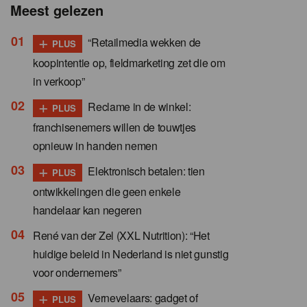
Meest gelezen
+
“Retailmedia wekken de
PLUS
koopintentie op, fieldmarketing zet die om
in verkoop”
+
Reclame in de winkel:
PLUS
franchisenemers willen de touwtjes
opnieuw in handen nemen
+
Elektronisch betalen: tien
PLUS
ontwikkelingen die geen enkele
handelaar kan negeren
René van der Zel (XXL Nutrition): “Het
huidige beleid in Nederland is niet gunstig
voor ondernemers”
+
Vernevelaars: gadget of
PLUS