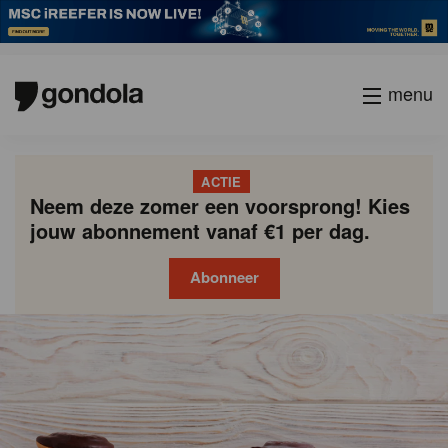
menu
ACTIE
Neem deze zomer een voorsprong! Kies
jouw abonnement vanaf €1 per dag.
Abonneer
Gondola
Gondola
academy
society