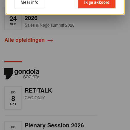
Meer info
Ik ga akkoord
Sales & nego Summit
DO
24
2026
SEP
Sales & Nego summit 2026
Alle opleidingen
RET-TALK
DO
8
CEO ONLY
OKT
Plenary Session 2026
DO