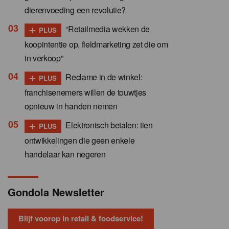
dierenvoeding een revolutie?
+
“Retailmedia wekken de
PLUS
koopintentie op, fieldmarketing zet die om
in verkoop”
+
Reclame in de winkel:
PLUS
franchisenemers willen de touwtjes
opnieuw in handen nemen
+
Elektronisch betalen: tien
PLUS
ontwikkelingen die geen enkele
handelaar kan negeren
Gondola Newsletter
Blijf voorop in retail & foodservice!