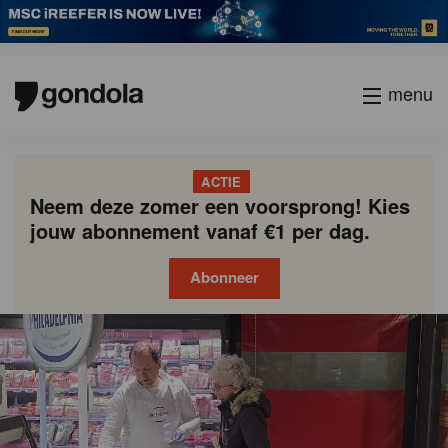
menu
ACTIE
Neem deze zomer een voorsprong! Kies
jouw abonnement vanaf €1 per dag.
Abonneer
Gondola
Gondola
academy
society