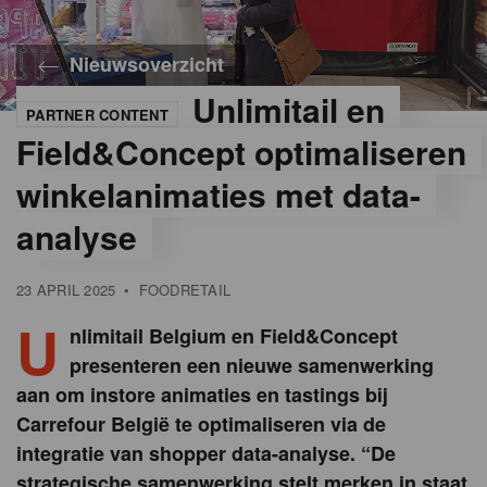
Nieuwsoverzicht
Unlimitail en
PARTNER CONTENT
©
Field&Concept
Field&Concept optimaliseren
winkelanimaties met data-
analyse
23 APRIL 2025
•
FOODRETAIL
U
nlimitail Belgium en Field&Concept
presenteren een nieuwe samenwerking
aan om instore animaties en tastings bij
Carrefour België te optimaliseren via de
integratie van shopper data-analyse. “De
strategische samenwerking stelt merken in staat