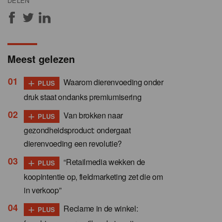
DELEN
Meest gelezen
+
Waarom dierenvoeding onder
PLUS
druk staat ondanks premiumisering
+
Van brokken naar
PLUS
gezondheidsproduct: ondergaat
dierenvoeding een revolutie?
+
“Retailmedia wekken de
PLUS
koopintentie op, fieldmarketing zet die om
in verkoop”
+
Reclame in de winkel:
PLUS