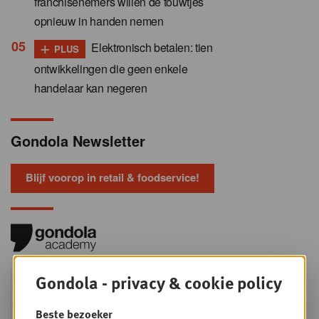
franchisenemers willen de touwtjes
opnieuw in handen nemen
+
Elektronisch betalen: tien
PLUS
ontwikkelingen die geen enkele
handelaar kan negeren
Gondola Newsletter
Blijf voorop in retail & foodservice!
Foodservice - Joint
Gondola - privacy & cookie policy
WOE
9
business planning
Beste bezoeker
SEP
Intro to Negotiation: Succes aan de