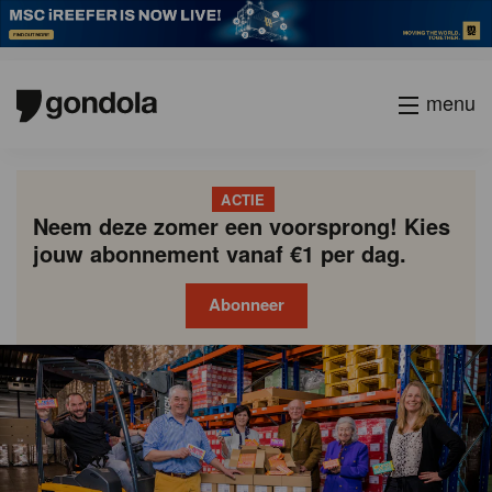
menu
ACTIE
Neem deze zomer een voorsprong! Kies
jouw abonnement vanaf €1 per dag.
Abonneer
Gondola
Gondola
academy
society