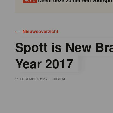
Neem deze zomer een voorspro
ACTIE
Gondola
Gondola
academy
society
Nieuwsoverzicht
Spott is New Br
Year 2017
11 DECEMBER 2017
•
DIGITAL