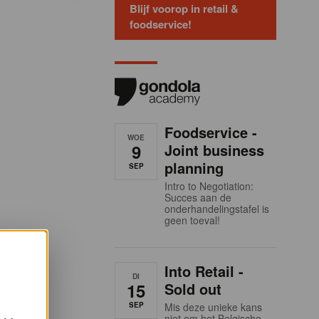
Blijf voorop in retail &
foodservice!
Foodservice -
WOE
9
Joint business
planning
SEP
Intro to Negotiation:
Succes aan de
onderhandelingstafel is
geen toeval!
Into Retail -
DI
15
Sold out
SEP
Mis deze unieke kans
niet om het Belgische