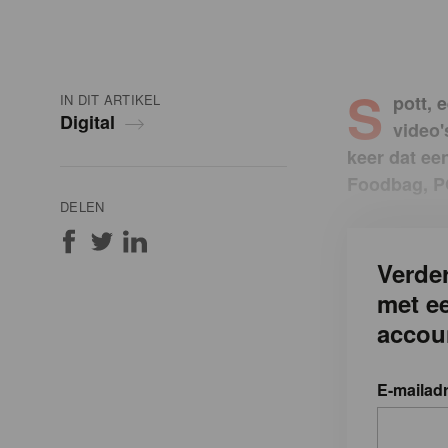
S
IN DIT ARTIKEL
pott, 
Digital
video'
keer dat ee
Foodbag, PO
DELEN
Verder
met e
accou
E-mailad