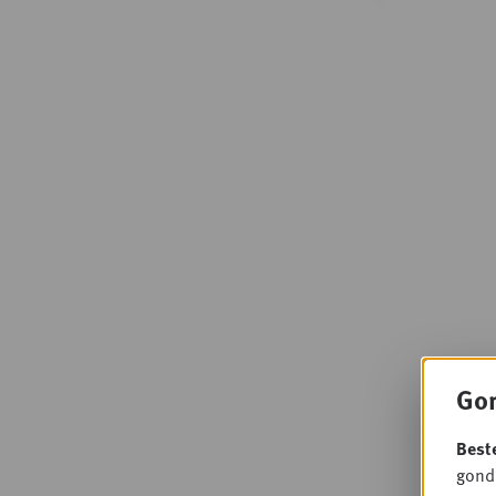
Gon
Best
gondo