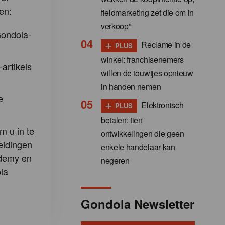
en:
fieldmarketing zet die om in
verkoop”
Gondola-
+
Reclame in de
PLUS
winkel: franchisenemers
-artikels
willen de touwtjes opnieuw
in handen nemen
e
+
Elektronisch
PLUS
betalen: tien
m u in te
ontwikkelingen die geen
eidingen
enkele handelaar kan
demy en
negeren
la
Gondola Newsletter