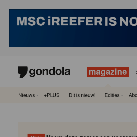
magazine
Nieuws
+PLUS
Dit is nieuw!
Edities
Ab