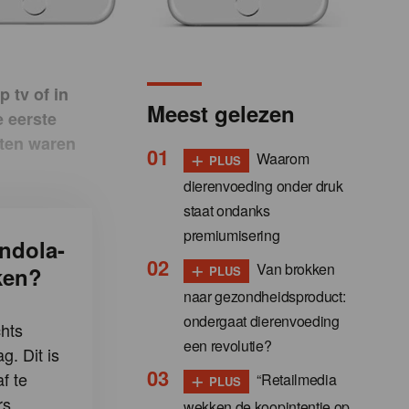
 tv of in
Meest gelezen
e eerste
aten waren
+
Waarom
PLUS
dierenvoeding onder druk
staat ondanks
premiumisering
ndola-
+
Van brokken
ken?
PLUS
naar gezondheidsproduct:
ondergaat dierenvoeding
hts
een revolutie?
g. Dit is
+
f te
“Retailmedia
PLUS
s.
wekken de koopintentie op,