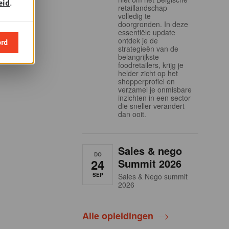
eid
.
retaillandschap
volledig te
doorgronden. In deze
essentiële update
ontdek je de
ord
strategieën van de
belangrijkste
foodretailers, krijg je
helder zicht op het
shopperprofiel en
verzamel je onmisbare
inzichten in een sector
die sneller verandert
dan ooit.
Sales & nego
DO
24
Summit 2026
SEP
Sales & Nego summit
2026
Alle opleidingen