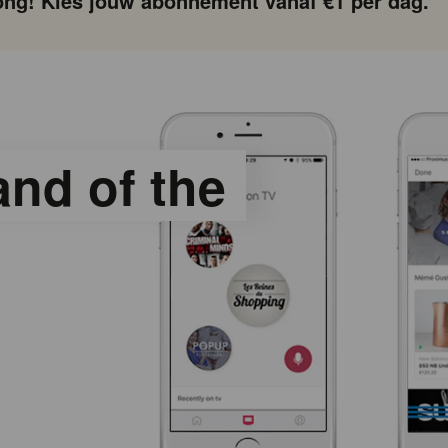
ng! Kies jouw abonnement vanaf €1 per dag.
and of the