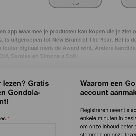
een app waarmee je producten kan kopen die je ziet op
s, is uitgeroepen tot New Brand of The Year. Het is d
n louter digitaal merk de Award wint. Andere kandid
M, Saroléa en Simone a Soif.
 lezen? Gratis
Waarom een Go
en Gondola-
account aanma
nt!
Registreren neemt slec
enkele minuten in besla
res
om onze inhoud beter a
stemmen op onze lezer