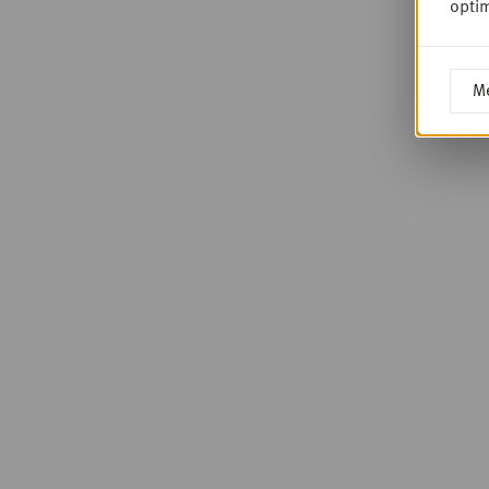
optim
Me