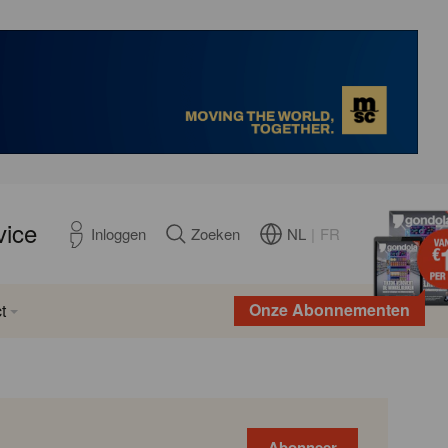
vice
NL
|
FR
Inloggen
Zoeken
Onze Abonnementen
t
Abonneer