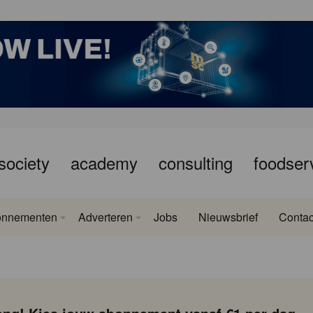
society
academy
consulting
foodser
onnementen
Adverteren
Jobs
Nieuwsbrief
Contac