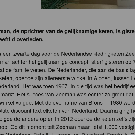
an, de oprichter van de gelijknamige keten, is giste
leeftijd overleden.
s een zwarte dag voor de Nederlandse kledingketen Ze
an achter het gelijknamige concept, stierf gisteren op 7
 laat de familie weten. De Nederlander, die aan de basis l
keten, opende zijn allereerste winkel in Alphen, tussen 
ederland. Het was toen 1967. In die tijd was het bedrijf e
markt. Het succes van Zeeman was echter zo groot dat e
winkel volgde. Met de overname van Brons in 1980 we
otste discount textielketen van Nederland. Daarna ging h
olgde de andere op en in 2012 opende de keten zelfs zij
op. Op dit moment telt Zeeman maar liefst 1.300 vestig
er Nederland, België, Luxemburg, Duitsland, Frankrijk, O