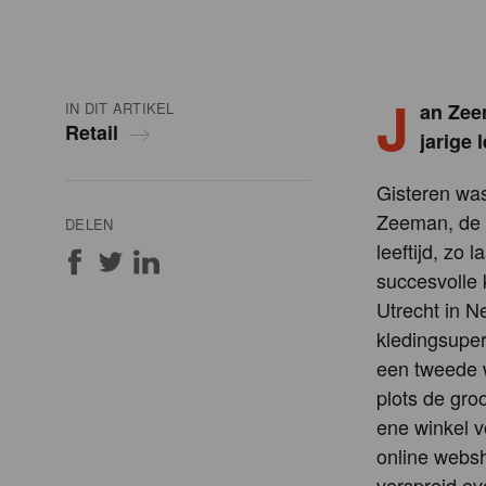
J
IN DIT ARTIKEL
an Zeem
Retail
jarige 
Gisteren wa
Zeeman, de m
DELEN
leeftijd, zo
succesvolle 
Utrecht in N
kledingsuper
een tweede 
plots de gro
ene winkel v
online websh
verspreid ov