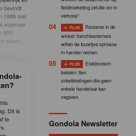
fieldmarketing zet die om in
m bevindt
verkoop”
in 1999 met
ds eigenaar
+
Reclame in de
PLUS
im 800
winkel: franchisenemers
rs maakt.
willen de touwtjes opnieuw
in handen nemen
+
Elektronisch
PLUS
betalen: tien
ndola-
ontwikkelingen die geen
ken?
enkele handelaar kan
negeren
hts
g. Dit is
f te
Gondola Newsletter
s.
en: