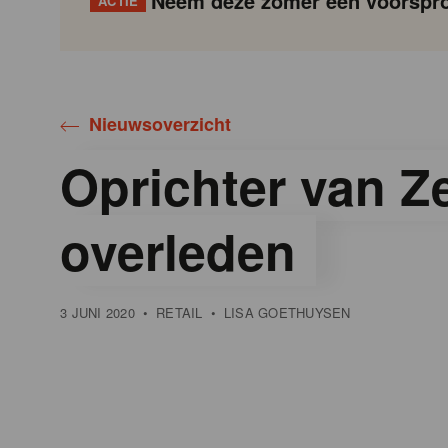
Neem deze zomer een voorspro
ACTIE
Gondola
Gondola
academy
society
Nieuwsoverzicht
Oprichter van 
overleden
3 JUNI 2020
•
RETAIL
•
LISA GOETHUYSEN