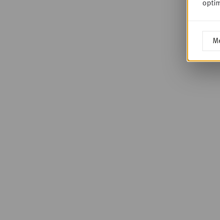
optim
Me