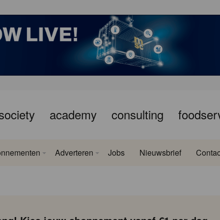
society
academy
consulting
foodser
onnementen
Adverteren
Jobs
Nieuwsbrief
Contac