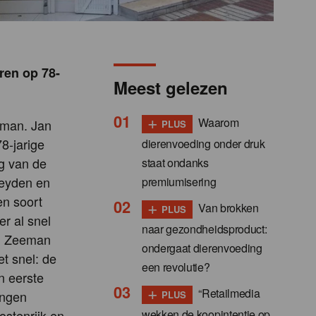
ren op 78-
Meest gelezen
+
Waarom
eman. Jan
PLUS
8-jarige
dierenvoeding onder druk
ag van de
staat ondanks
Leyden en
premiumisering
en soort
+
Van brokken
PLUS
r al snel
naar gezondheidsproduct:
rd Zeeman
ondergaat dierenvoeding
et snel: de
een revolutie?
n eerste
+
“Retailmedia
ingen
PLUS
wekken de koopintentie op,
ostenrijk en