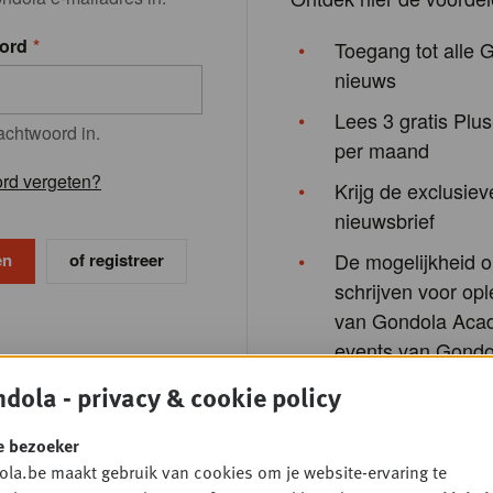
ord
Toegang tot alle 
nieuws
Lees 3 gratis Plus
achtwoord in.
per maand
rd vergeten?
Krijg de exclusiev
nieuwsbrief
De mogelijkheid o
of registreer
schrijven voor opl
van Gondola Aca
events van Gondo
Society
dola - privacy & cookie policy
e bezoeker
la.be maakt gebruik van cookies om je website-ervaring te