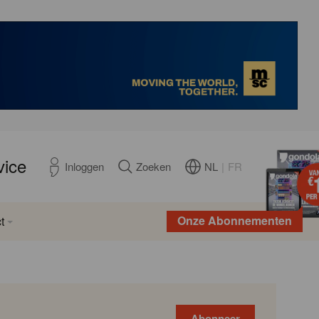
vice
NL
|
FR
Inloggen
Zoeken
Onze Abonnementen
t
Abonneer