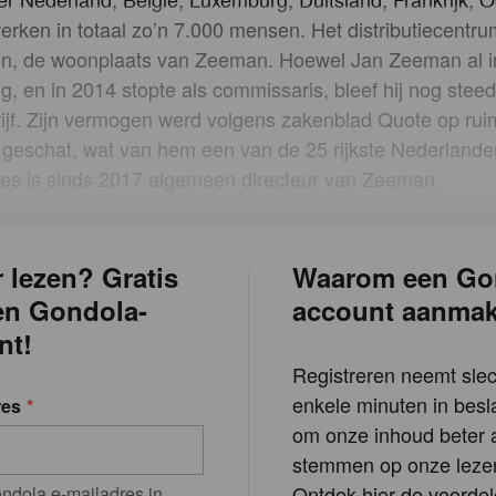
erken in totaal zo’n 7.000 mensen. Het distributiecentru
hen, de woonplaats van Zeeman. Hoewel Jan Zeeman al 
g, en in 2014 stopte als commissaris, bleef hij nog stee
rijf. Zijn vermogen werd volgens zakenblad Quote op ru
 geschat, wat van hem een van de 25 rijkste Nederlande
res is sinds 2017 algemeen directeur van Zeeman.
 lezen? Gratis
Waarom een Go
en Gondola-
account aanma
nt!
Registreren neemt slec
enkele minuten in besla
res
om onze inhoud beter a
stemmen op onze lezer
Ontdek hier de voordel
ndola e-mailadres in.