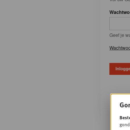
Wachtwo
Geef je w
Wachtwoo
Gon
Best
gondo