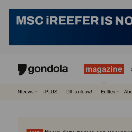
magazine
Nieuws
+PLUS
Dit is nieuw!
Edities
Ab