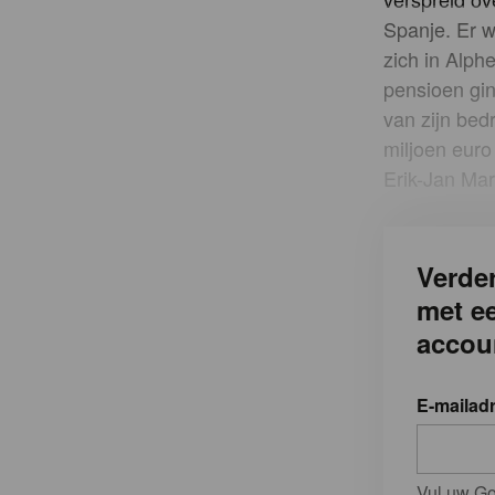
Spanje. Er w
zich in Alp
pensioen gin
van zijn bed
miljoen euro
Erik-Jan Ma
Verder
met e
accou
E-mailad
Vul uw Go