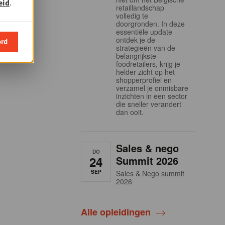
eid
.
retaillandschap
volledig te
doorgronden. In deze
essentiële update
ontdek je de
ord
strategieën van de
belangrijkste
foodretailers, krijg je
helder zicht op het
shopperprofiel en
verzamel je onmisbare
inzichten in een sector
die sneller verandert
dan ooit.
Sales & nego
DO
24
Summit 2026
SEP
Sales & Nego summit
2026
Alle opleidingen