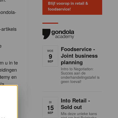
Blijf voorop in retail &
foodservice!
Gondola-
-artikels
e
Foodservice -
WOE
9
Joint business
planning
m u in te
SEP
eidingen
Intro to Negotiation:
Succes aan de
demy en
onderhandelingstafel is
geen toeval!
la
Into Retail -
DI
15
Sold out
SEP
Mis deze unieke kans
niet om het Belgische