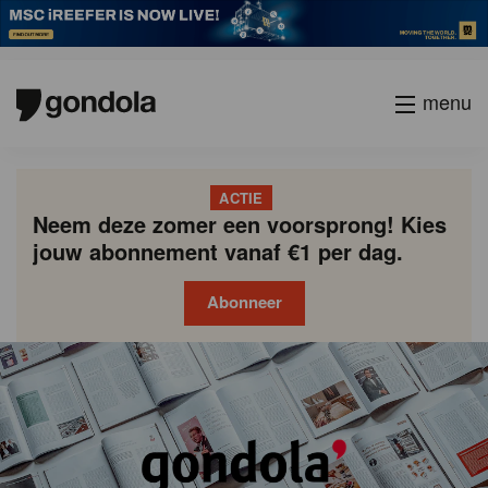
menu
ACTIE
Neem deze zomer een voorsprong! Kies
jouw abonnement vanaf €1 per dag.
Abonneer
Gondola
Gondola
academy
society