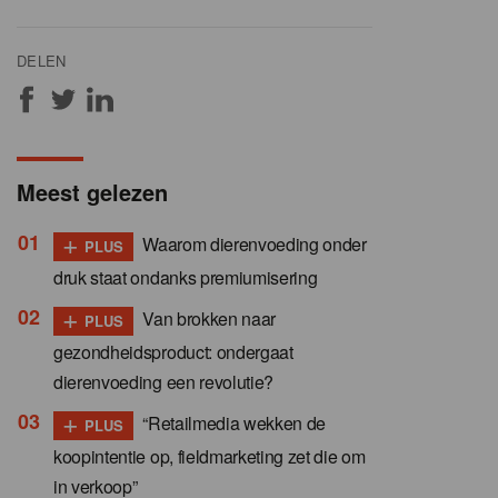
DELEN
Meest gelezen
+
Waarom dierenvoeding onder
PLUS
druk staat ondanks premiumisering
+
Van brokken naar
PLUS
gezondheidsproduct: ondergaat
dierenvoeding een revolutie?
+
“Retailmedia wekken de
PLUS
koopintentie op, fieldmarketing zet die om
in verkoop”