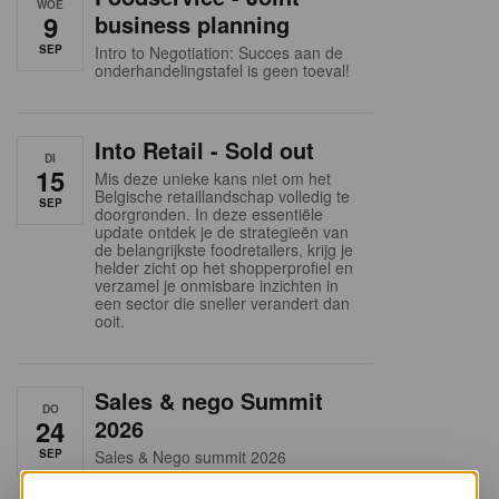
WOE
9
business planning
SEP
Intro to Negotiation: Succes aan de
onderhandelingstafel is geen toeval!
Into Retail - Sold out
DI
15
Mis deze unieke kans niet om het
Belgische retaillandschap volledig te
SEP
doorgronden. In deze essentiële
update ontdek je de strategieën van
de belangrijkste foodretailers, krijg je
helder zicht op het shopperprofiel en
verzamel je onmisbare inzichten in
een sector die sneller verandert dan
ooit.
Sales & nego Summit
DO
24
2026
SEP
Sales & Nego summit 2026