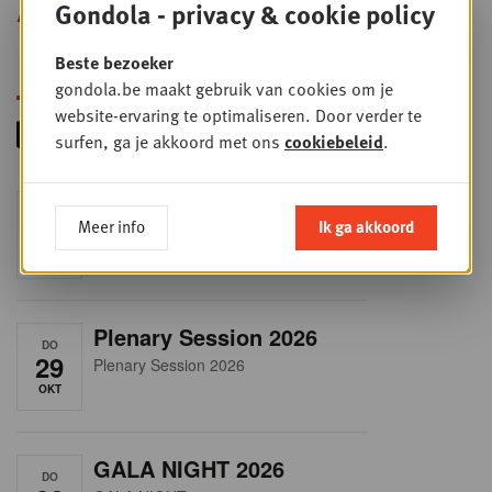
Gondola - privacy & cookie policy
Alle opleidingen
Beste bezoeker
gondola.be maakt gebruik van cookies om je
website-ervaring te optimaliseren. Door verder te
surfen, ga je akkoord met ons
cookiebeleid
.
RET-TALK
DO
Meer info
Ik ga akkoord
8
CEO ONLY
OKT
Plenary Session 2026
DO
29
Plenary Session 2026
OKT
GALA NIGHT 2026
DO