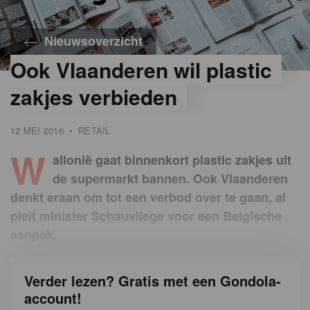
Nieuwsoverzicht
Ook Vlaanderen wil plastic
zakjes verbieden
12 MEI 2016
•
RETAIL
W
allonië gaat binnenkort plastic zakjes uit
de supermarkt bannen. Ook Vlaanderen
denkt eraan om tot een verbod over te gaan, al
pleit minister Schauvliege voor een Belgische
aanpak.
Verder lezen? Gratis met een Gondola-
account!