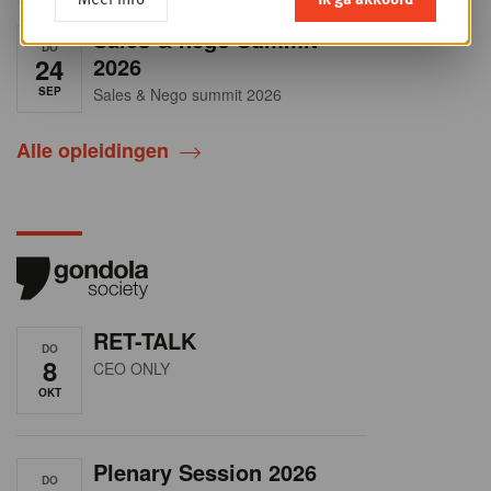
Sales & nego Summit
DO
24
2026
SEP
Sales & Nego summit 2026
Alle opleidingen
RET-TALK
DO
8
CEO ONLY
OKT
Plenary Session 2026
DO