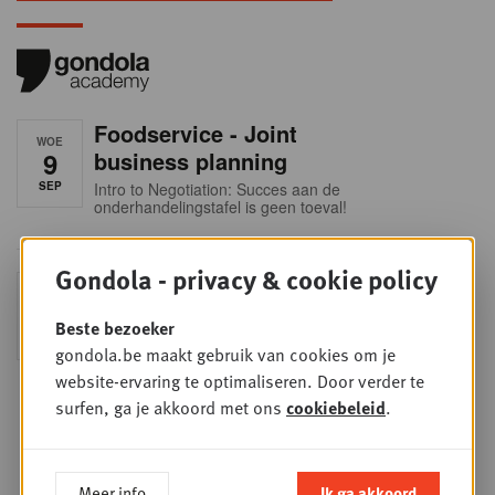
Foodservice - Joint
WOE
9
business planning
SEP
Intro to Negotiation: Succes aan de
onderhandelingstafel is geen toeval!
Gondola - privacy & cookie policy
Into Retail - Sold out
DI
15
Mis deze unieke kans niet om het
Beste bezoeker
Belgische retaillandschap volledig te
SEP
doorgronden. In deze essentiële
gondola.be maakt gebruik van cookies om je
update ontdek je de strategieën van
website-ervaring te optimaliseren. Door verder te
de belangrijkste foodretailers, krijg je
helder zicht op het shopperprofiel en
surfen, ga je akkoord met ons
cookiebeleid
.
verzamel je onmisbare inzichten in
een sector die sneller verandert dan
ooit.
Meer info
Ik ga akkoord