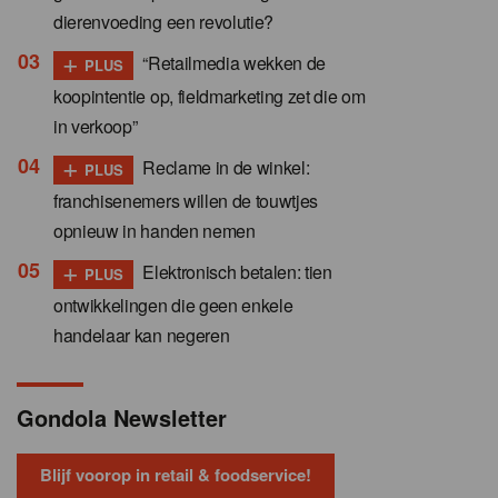
dierenvoeding een revolutie?
+
“Retailmedia wekken de
PLUS
koopintentie op, fieldmarketing zet die om
in verkoop”
+
Reclame in de winkel:
PLUS
franchisenemers willen de touwtjes
opnieuw in handen nemen
+
Elektronisch betalen: tien
PLUS
ontwikkelingen die geen enkele
handelaar kan negeren
Gondola Newsletter
Blijf voorop in retail & foodservice!