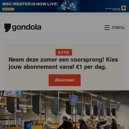
menu
ACTIE
Neem deze zomer een voorsprong! Kies
jouw abonnement vanaf €1 per dag.
Abonneer
Gondola
Gondola
academy
society