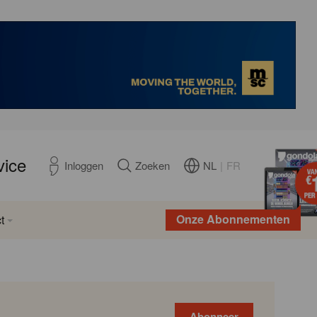
vice
NL
|
FR
Inloggen
Zoeken
Onze Abonnementen
t
Abonneer