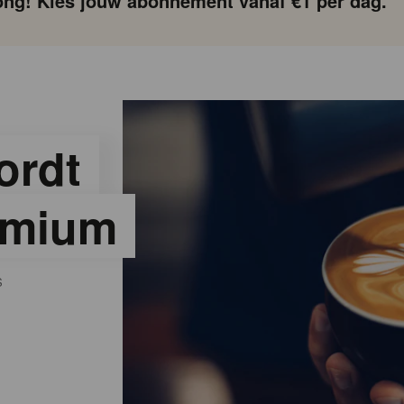
ng! Kies jouw abonnement vanaf €1 per dag.
ordt
emium
S