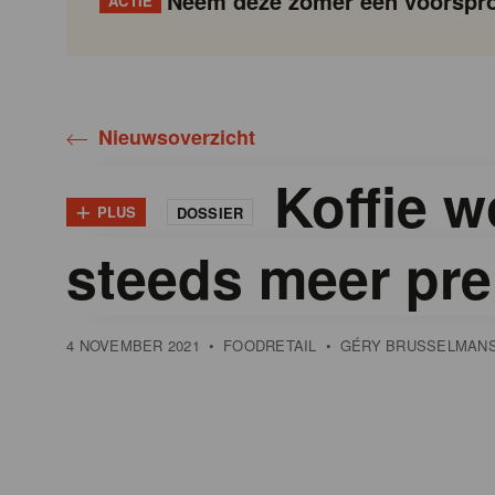
Neem deze zomer een voorspro
ACTIE
Gondola
Gondola
academy
society
Nieuwsoverzicht
Koffie w
+
PLUS
DOSSIER
steeds meer pr
4 NOVEMBER 2021
•
FOODRETAIL
•
GÉRY BRUSSELMAN