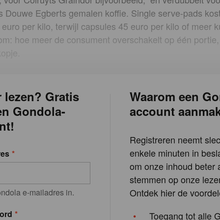
s Douwe Egberts gemalen koffie. Single serve-pads kos
euro per kilo, terwijl capsules 45 euro per kilo of meer 
tom: hoe meer de consument overschakelt op één portie,
kopje.
 lezen? Gratis
Waarom een Go
en Gondola-
account aanma
nt!
Registreren neemt slec
enkele minuten in besla
res
om onze inhoud beter a
stemmen op onze lezer
Ontdek hier de voordel
ndola e-mailadres in.
ord
Toegang tot alle 