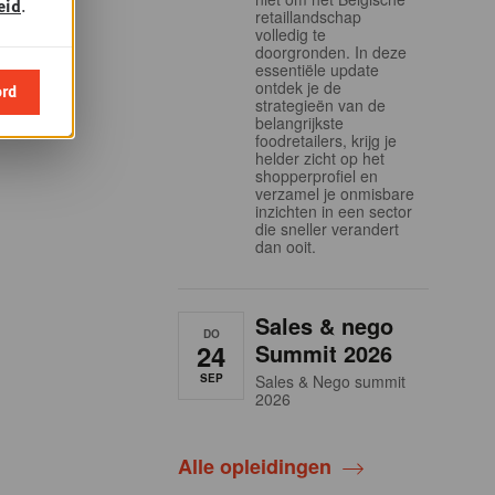
eid
.
retaillandschap
volledig te
doorgronden. In deze
essentiële update
ontdek je de
ord
strategieën van de
belangrijkste
foodretailers, krijg je
helder zicht op het
shopperprofiel en
verzamel je onmisbare
inzichten in een sector
die sneller verandert
dan ooit.
Sales & nego
DO
24
Summit 2026
SEP
Sales & Nego summit
2026
Alle opleidingen