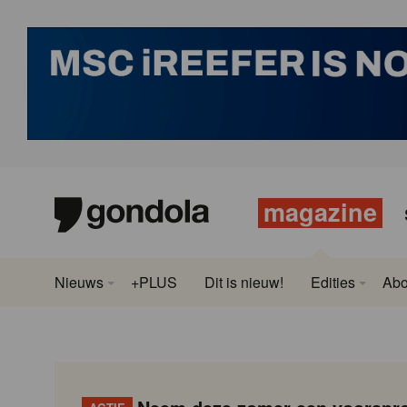
magazine
Nieuws
+PLUS
Dit is nieuw!
Edities
Ab