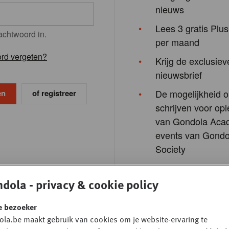
nieuws
Lees 3 gratis Plus
achtwoord in.
per maand
rd vergeten?
Krijg de exclusiev
nieuwsbrief
De mogelijkheid o
of registreer
schrijven voor opl
van Gondola Aca
events van Gondo
Society
dola - privacy & cookie policy
e bezoeker
la.be maakt gebruik van cookies om je website-ervaring te