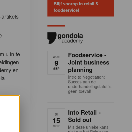
Blijf voorop in retail &
foodservice!
-artikels
e
m u in te
Foodservice -
WOE
9
Joint business
eidingen
planning
demy en
SEP
la
Intro to Negotiation:
Succes aan de
onderhandelingstafel is
geen toeval!
Into Retail -
DI
15
Sold out
SEP
Mis deze unieke kans
niet om het Belgische