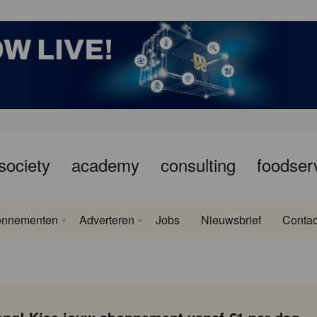
society
academy
consulting
foodser
onnementen
Adverteren
Jobs
Nieuwsbrief
Contac