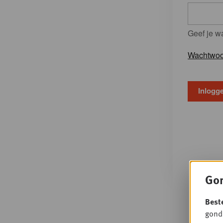
Geef je w
Wachtwoo
Gon
Best
gondo