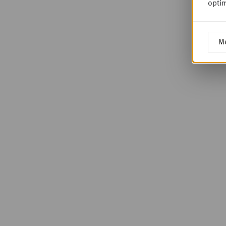
optim
Me