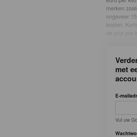
merken zoal
ongeveer 15 
kosten. Kor
de prijs per 
Verder
met e
accou
E-mailad
Vul uw Go
Wachtwo