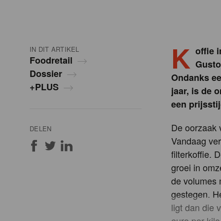
K
IN DIT ARTIKEL
offie 
Foodretail
Gusto
Dossier
Ondanks een
+PLUS
jaar, is de
een prijsst
De oorzaak v
DELEN
Vandaag ver
filterkoffie
groei in omze
de volumes m
gestegen. He
ligt dan die
euro per kil