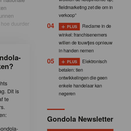
fieldmarketing zet die om in
ten
verkoop”
kunnen
 hoe duurder
+
Reclame in de
PLUS
winkel: franchisenemers
willen de touwtjes opnieuw
in handen nemen
ndola-
+
Elektronisch
PLUS
ken?
betalen: tien
ontwikkelingen die geen
hts
enkele handelaar kan
g. Dit is
negeren
f te
s.
en:
Gondola Newsletter
Gondola-