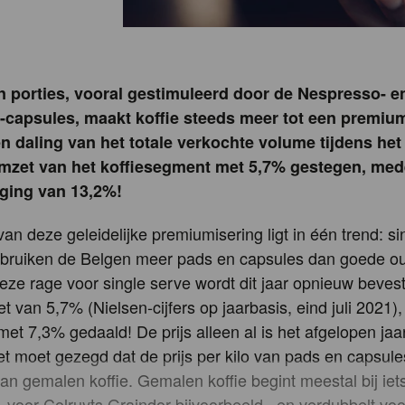
in porties, vooral gestimuleerd door de Nespresso- e
-capsules, maakt koffie steeds meer tot een premiu
 daling van het totale verkochte volume tijdens het
 omzet van het koffiesegment met 5,7% gestegen, med
ijging van 13,2%!
an deze geleidelijke premiumisering ligt in één trend: si
bruiken de Belgen meer pads en capsules dan goede o
. Deze rage voor single serve wordt dit jaar opnieuw beve
t van 5,7% (Nielsen-cijfers op jaarbasis, eind juli 2021), 
et 7,3% gedaald! De prijs alleen al is het afgelopen ja
t moet gezegd dat de prijs per kilo van pads en capsule
 van gemalen koffie. Gemalen koffie begint meestal bij ie
o, voor Colruyts Graindor bijvoorbeeld, en verdubbelt voo