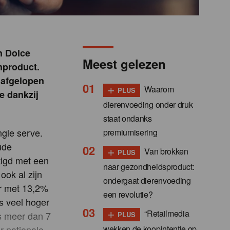
n Dolce
Meest gelezen
mproduct.
 afgelopen
+
Waarom
PLUS
e dankzij
dierenvoeding onder druk
staat ondanks
ngle serve.
premiumisering
ude
+
Van brokken
PLUS
stigd met een
naar gezondheidsproduct:
ook al zijn
ondergaat dierenvoeding
ar met 13,2%
een revolutie?
s veel hoger
+
“Retailmedia
ts meer dan 7
PLUS
wekken de koopintentie op,
r nationale