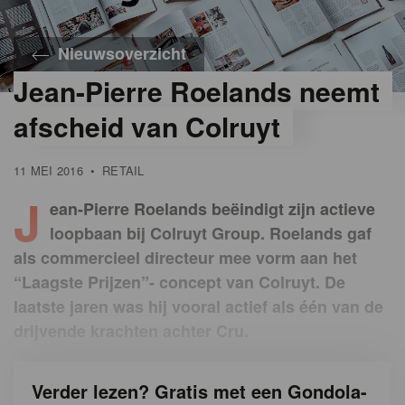
Nieuwsoverzicht
Jean-Pierre Roelands neemt
afscheid van Colruyt
11 MEI 2016
•
RETAIL
J
ean-Pierre Roelands beëindigt zijn actieve
loopbaan bij Colruyt Group. Roelands gaf
als commercieel directeur mee vorm aan het
“Laagste Prijzen”- concept van Colruyt. De
laatste jaren was hij vooral actief als één van de
drijvende krachten achter Cru.
Verder lezen? Gratis met een Gondola-