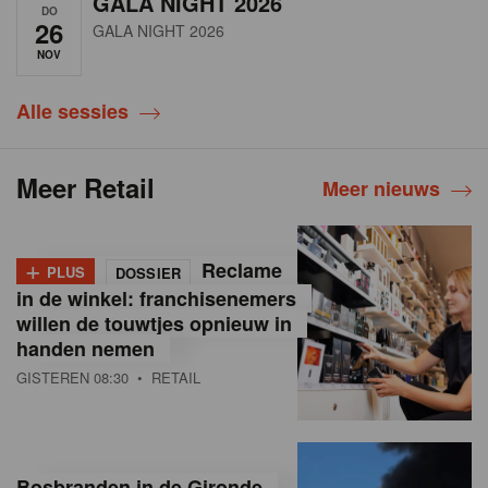
GALA NIGHT 2026
DO
26
GALA NIGHT 2026
NOV
Alle sessies
Meer Retail
Meer nieuws
+
Reclame
PLUS
DOSSIER
in de winkel: franchisenemers
willen de touwtjes opnieuw in
handen nemen
GISTEREN 08:30
• RETAIL
Bosbranden in de Gironde