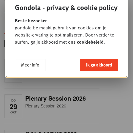
Gondola - privacy & cookie policy
Alle opleidingen
Beste bezoeker
gondola.be maakt gebruik van cookies om je
website-ervaring te optimaliseren. Door verder te
surfen, ga je akkoord met ons
cookiebeleid
.
RET-TALK
Meer info
Ik ga akkoord
DO
8
CEO ONLY
OKT
Plenary Session 2026
DO
29
Plenary Session 2026
OKT