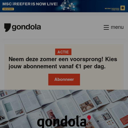
menu
ACTIE
Neem deze zomer een voorsprong! Kies
jouw abonnement vanaf €1 per dag.
Abonneer
Gondola
Gondola
academy
society