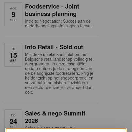
Foodservice - Joint
WOE
9
business planning
SEP
Intro to Negotiation: Succes aan de
onderhandelingstafel is geen toeval!
Into Retail - Sold out
DI
15
Mis deze unieke kans niet om het
Belgische retaillandschap volledig te
SEP
doorgronden. In deze essentiële
update ontdek je de strategieën van
de belangrijkste foodretailers, krijg je
helder zicht op het shopperprofiel en
verzamel je onmisbare inzichten in
een sector die sneller verandert dan
ooit.
Sales & nego Summit
DO
24
2026
SEP
Sales & Nego summit 2026