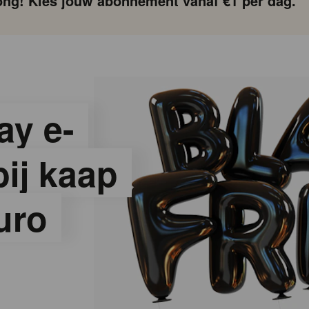
ng! Kies jouw abonnement vanaf €1 per dag.
ay e-
ij kaap
uro