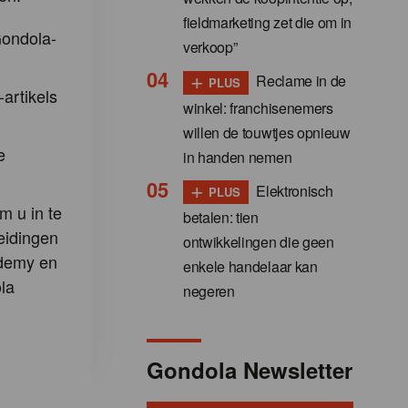
fieldmarketing zet die om in
Gondola-
verkoop”
+
Reclame in de
PLUS
-artikels
winkel: franchisenemers
willen de touwtjes opnieuw
e
in handen nemen
+
Elektronisch
PLUS
m u in te
betalen: tien
eidingen
ontwikkelingen die geen
demy en
enkele handelaar kan
la
negeren
Gondola Newsletter