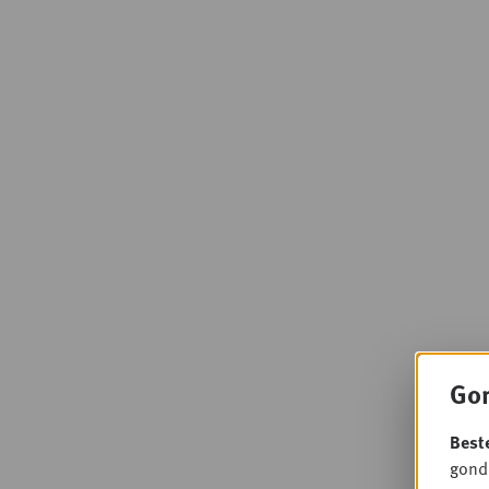
Gon
Best
gondo