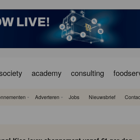
society
academy
consulting
foodser
onnementen
Adverteren
Jobs
Nieuwsbrief
Contac