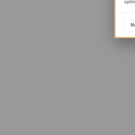
optim
Me