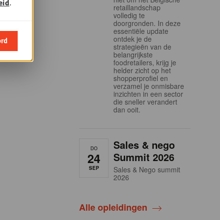
eid
.
retaillandschap
volledig te
doorgronden. In deze
essentiële update
ontdek je de
ord
strategieën van de
belangrijkste
foodretailers, krijg je
helder zicht op het
shopperprofiel en
verzamel je onmisbare
inzichten in een sector
die sneller verandert
dan ooit.
Sales & nego
DO
24
Summit 2026
SEP
Sales & Nego summit
2026
Alle opleidingen