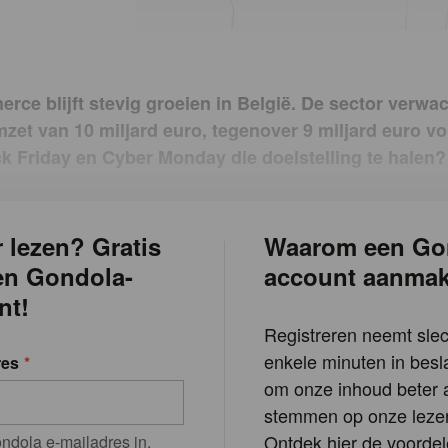
rce blijft stevig groeien in België. De sector verwach
zet van 10 miljard euro, tegenover 9 miljard euro vor
k Friday en Cyber Monday die doelstelling te halen?
 lezen? Gratis
Waarom een Go
en Gondola-
account aanma
nt!
Registreren neemt slec
enkele minuten in besla
res
om onze inhoud beter a
stemmen op onze lezer
Ontdek hier de voordel
ndola e-mailadres in.