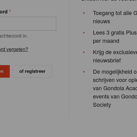
ord
Toegang tot alle 
nieuws
Lees 3 gratis Plus
achtwoord in.
per maand
rd vergeten?
Krijg de exclusiev
nieuwsbrief
De mogelijkheid o
of registreer
schrijven voor opl
van Gondola Aca
events van Gondo
Society