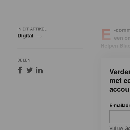
E
IN DIT ARTIKEL
-comme
Digital
een om
Helpen Blac
DELEN
Verder
met e
accou
E-mailad
Vul uw Go