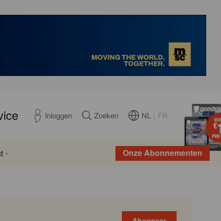
vice
NL
|
FR
Inloggen
Zoeken
Onze Abonnementen
t
Abonneer