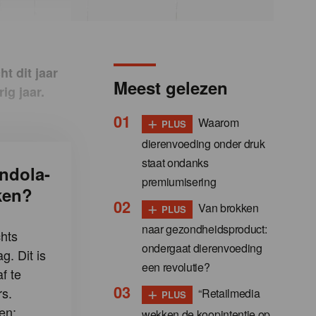
t dit jaar
Meest gelezen
ig jaar.
+
Waarom
PLUS
dierenvoeding onder druk
staat ondanks
ndola-
premiumisering
ken?
+
Van brokken
PLUS
naar gezondheidsproduct:
hts
ondergaat dierenvoeding
g. Dit is
een revolutie?
f te
+
s.
“Retailmedia
PLUS
en:
wekken de koopintentie op,