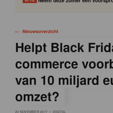
Neem deze zomer een voorspro
ACTIE
Gondola
Gondola
academy
society
Nieuwsoverzicht
Helpt Black Frid
commerce voorb
van 10 miljard e
omzet?
20 NOVEMBER 2017
•
DIGITAL