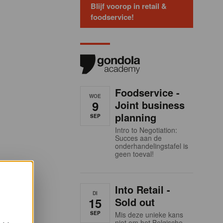
Blijf voorop in retail &
foodservice!
Foodservice -
WOE
9
Joint business
planning
SEP
Intro to Negotiation:
Succes aan de
onderhandelingstafel is
geen toeval!
Into Retail -
DI
15
Sold out
SEP
Mis deze unieke kans
niet om het Belgische