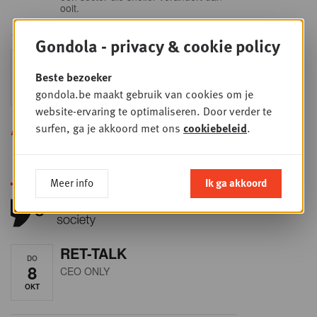
ooit.
Gondola - privacy & cookie policy
Sales & nego Summit
DO
24
2026
Beste bezoeker
gondola.be maakt gebruik van cookies om je
SEP
Sales & Nego summit 2026
website-ervaring te optimaliseren. Door verder te
surfen, ga je akkoord met ons
cookiebeleid
.
Alle opleidingen
Meer info
Ik ga akkoord
RET-TALK
DO
8
CEO ONLY
OKT