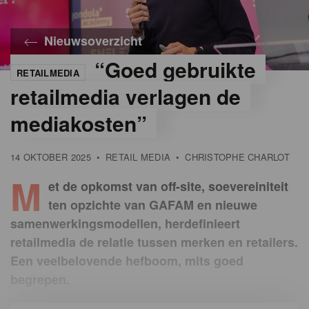
Nieuwsoverzicht
“Goed gebruikte
RETAILMEDIA
©
Gondola
retailmedia verlagen de
mediakosten”
14 OKTOBER 2025
•
RETAIL MEDIA
•
CHRISTOPHE CHARLOT
M
et de opkomst van off-site, soevereiniteit
ten opzichte van GAFAM en nieuwe
samenwerkingsmodellen, herdefinieert
retailmedia de relatie tussen merken en retailers.
Een veelbelovende hefboom, mits goed
begrepen.