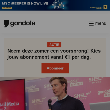
menu
ACTIE
Neem deze zomer een voorsprong! Kies
jouw abonnement vanaf €1 per dag.
Abonneer
Gondola
Gondola
academy
society