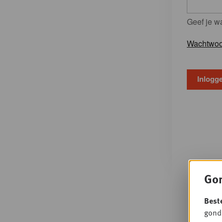
Geef je w
Wachtwoo
Gon
Best
gondo