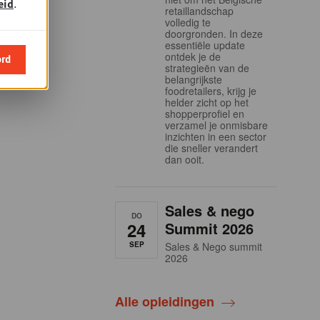
eid
.
retaillandschap
volledig te
doorgronden. In deze
essentiële update
ontdek je de
ord
strategieën van de
belangrijkste
foodretailers, krijg je
helder zicht op het
shopperprofiel en
verzamel je onmisbare
inzichten in een sector
die sneller verandert
dan ooit.
Sales & nego
DO
24
Summit 2026
SEP
Sales & Nego summit
2026
Alle opleidingen