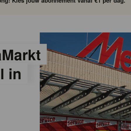
ng! Kies jouw abonnement vanaf €1 per dag.
aMarkt
l in