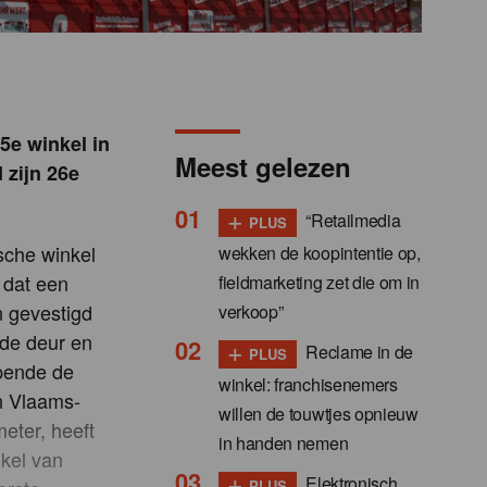
5e winkel in
Meest gelezen
 zijn 26e
+
“Retailmedia
PLUS
sche winkel
wekken de koopintentie op,
, dat een
fieldmarketing zet die om in
n gevestigd
verkoop”
 de deur en
+
Reclame in de
PLUS
opende de
winkel: franchisenemers
in Vlaams-
willen de touwtjes opnieuw
eter, heeft
in handen nemen
nkel van
+
Elektronisch
PLUS