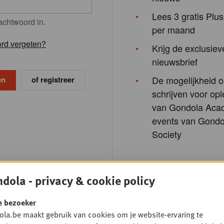
Lees 3 gratis Plus
achtwoord in.
per maand
rd vergeten?
Krijg de exclusiev
nieuwsbrief
De mogelijkheid o
of registreer
schrijven voor opl
van Gondola Aca
events van Gondo
Society
dola - privacy & cookie policy
e bezoeker
la.be maakt gebruik van cookies om je website-ervaring te