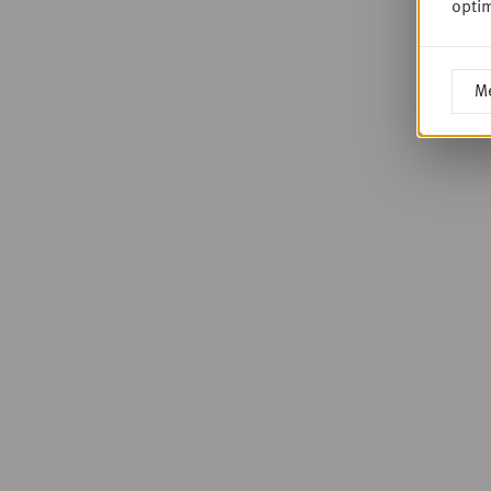
optim
Me