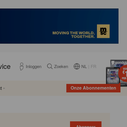
vice
NL
|
FR
Inloggen
Zoeken
Onze Abonnementen
t
Abonneer