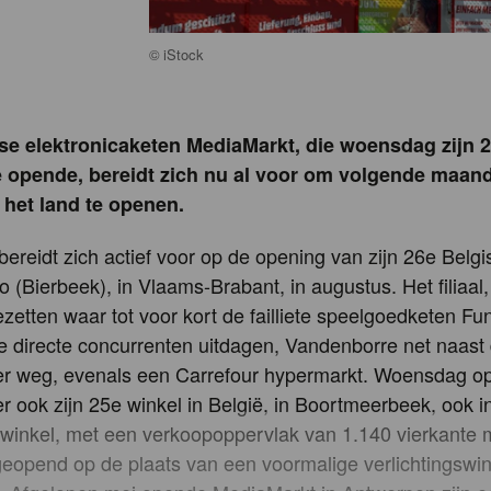
©
iStock
tse elektronicaketen MediaMarkt, die woensdag zijn 2
ë opende, bereidt zich nu al voor om volgende maand
 het land te openen.
ereidt zich actief voor op de opening van zijn 26e Belgi
o (Bierbeek), in Vlaams-Brabant, in augustus. Het filiaal
bezetten waar tot voor kort de failliete speelgoedketen Fu
e directe concurrenten uitdagen, Vandenborre net naast
 ver weg, evenals een Carrefour hypermarkt. Woensdag 
ler ook zijn 25e winkel in België, in Boortmeerbeek, ook 
winkel, met een verkoopoppervlak van 1.140 vierkante m
geopend op de plaats van een voormalige verlichtingswi