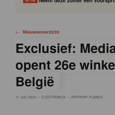
Neem deze zomer een voorspro
ACTIE
Gondola
Gondola
academy
society
Nieuwsoverzicht
Exclusief: Medi
opent 26e winke
België
11 JULI 2024
•
ELECTRONICS
•
ANTHONY PLANUS