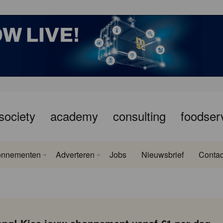
society
academy
consulting
foodser
onnementen
Adverteren
Jobs
Nieuwsbrief
Contac