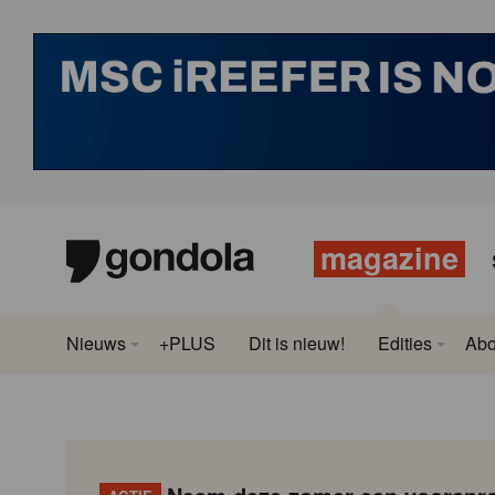
magazine
Nieuws
+PLUS
Dit is nieuw!
Edities
Ab