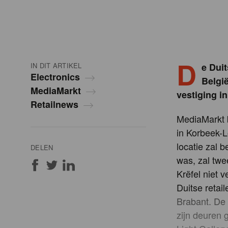
D
IN DIT ARTIKEL
e Dui
Electronics
Belgi
MediaMarkt
vestiging in
Retailnews
MediaMarkt b
in Korbeek-L
locatie zal 
DELEN
was, zal twe
Krëfel niet
Duitse retai
Brabant. De 
zijn deuren 