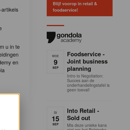
Blijf voorop in retail &
-artikels
foodservice!
e
m u in te
Foodservice -
eidingen
WOE
9
Joint business
demy en
planning
SEP
la
Intro to Negotiation:
Succes aan de
onderhandelingstafel is
geen toeval!
Into Retail -
DI
15
Sold out
SEP
Mis deze unieke kans
niet om het Belgische