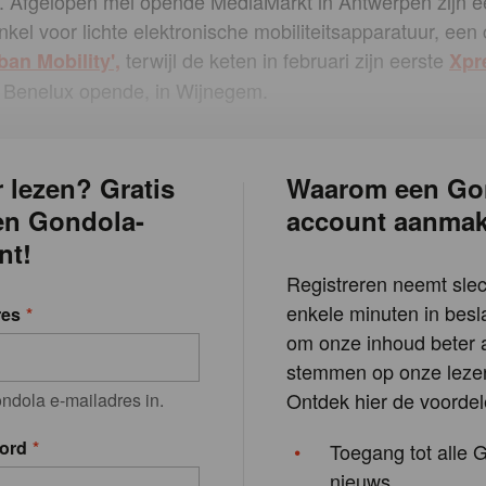
y. Afgelopen mei opende MediaMarkt in Antwerpen zijn e
kel voor lichte elektronische mobiliteitsapparatuur, een
terwijl de keten in februari zijn eerste
ban Mobility',
Xpr
e Benelux opende, in Wijnegem.
 lezen? Gratis
Waarom een Go
en Gondola-
account aanma
nt!
Registreren neemt slec
enkele minuten in besla
res
om onze inhoud beter a
stemmen op onze lezer
Ontdek hier de voordel
ndola e-mailadres in.
ord
Toegang tot alle 
nieuws