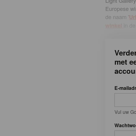
Light Galler
Europese win
de naam '
Ur
in d
winkel
Verder
met e
accou
E-mailad
Vul uw Go
Wachtwo