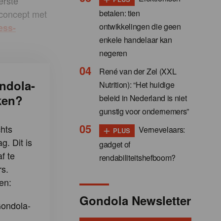
erste
betalen: tien
 concept met
ontwikkelingen die geen
ess-
enkele handelaar kan
negeren
René van der Zel (XXL
ndola-
Nutrition): “Het huidige
ken?
beleid in Nederland is niet
gunstig voor ondernemers”
+
hts
Vernevelaars:
PLUS
g. Dit is
gadget of
f te
rendabiliteitshefboom?
s.
en:
Gondola Newsletter
Gondola-