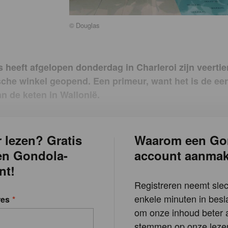
©
Douglas
s heeft afgelopen donderdag in Charleroi zijn veerti
sche winkel geopend. Een primeur, want het is de eer
an de keten in Wallonië.
 lezen? Gratis
Waarom een Go
en Gondola-
account aanma
nt!
Registreren neemt slec
enkele minuten in besla
res
om onze inhoud beter a
stemmen op onze lezer