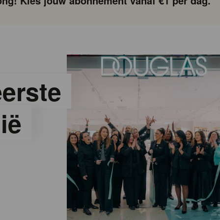
ng! Kies jouw abonnement vanaf €1 per dag.
erste
ië