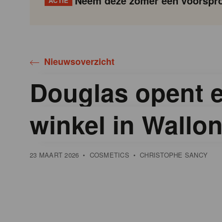
Neem deze zomer een voorspro
ACTIE
Gondola
Gondola
academy
society
Nieuwsoverzicht
Douglas opent e
winkel in Wallon
23 MAART 2026
•
COSMETICS
•
CHRISTOPHE SANCY