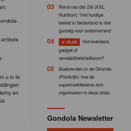
en:
René van der Zel (XXL
Nutrition): “Het huidige
Gondola-
beleid in Nederland is niet
gunstig voor ondernemers”
-artikels
+
Vernevelaars:
PLUS
gadget of
e
rendabiliteitshefboom?
Bosbranden in de Gironde
m u in te
(Frankrijk): hoe de
eidingen
supermarktketens zich
demy en
organiseren in deze crisis
la
Gondola Newsletter