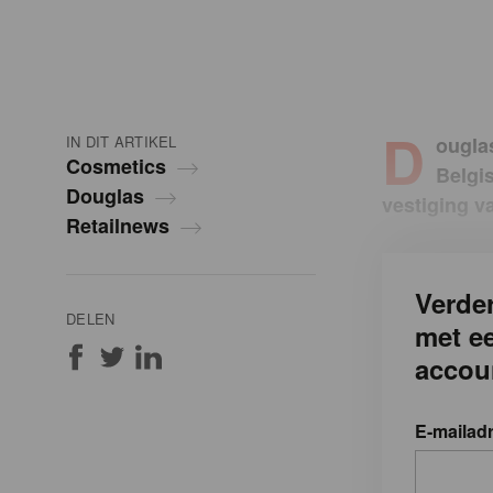
D
IN DIT ARTIKEL
ougla
Cosmetics
Belgi
Douglas
vestiging v
Retailnews
Verder
DELEN
met e
accou
E-mailad