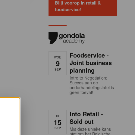
Blijf voorop in retail &
foodservice!
Foodservice -
WOE
9
Joint business
planning
SEP
Intro to Negotiation:
Succes aan de
onderhandelingstafel is
geen toeval!
Into Retail -
DI
15
Sold out
SEP
Mis deze unieke kans
niet om het Belgische