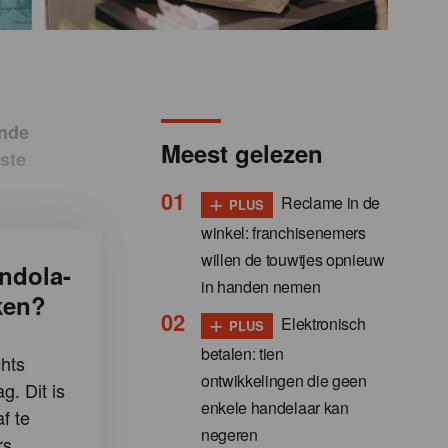
ende
Meest gelezen
ste
+
Reclame in de
PLUS
winkel: franchisenemers
willen de touwtjes opnieuw
ndola-
in handen nemen
ken?
+
Elektronisch
PLUS
betalen: tien
hts
ontwikkelingen die geen
g. Dit is
enkele handelaar kan
f te
negeren
s.