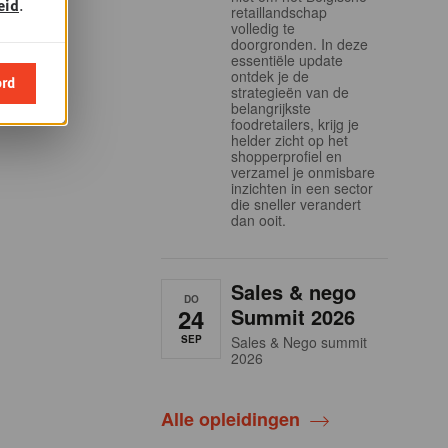
eid
.
retaillandschap
volledig te
doorgronden. In deze
essentiële update
ontdek je de
ord
strategieën van de
belangrijkste
foodretailers, krijg je
helder zicht op het
shopperprofiel en
verzamel je onmisbare
inzichten in een sector
die sneller verandert
dan ooit.
Sales & nego
DO
24
Summit 2026
SEP
Sales & Nego summit
2026
Alle opleidingen