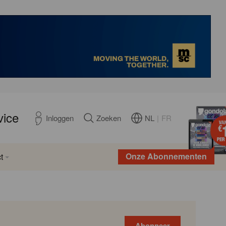
vice
NL
|
FR
Inloggen
Zoeken
Onze Abonnementen
t
Abonneer