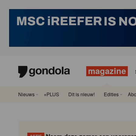
magazine
Nieuws
+PLUS
Dit is nieuw!
Edities
Ab