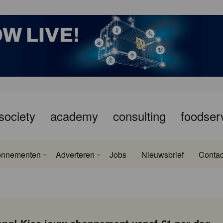
society
academy
consulting
foodser
onnementen
Adverteren
Jobs
Nieuwsbrief
Contac