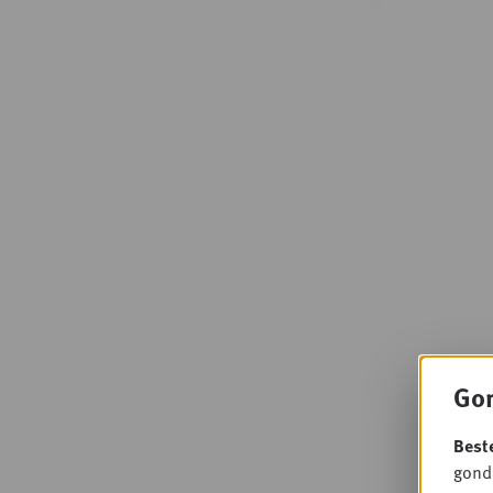
Gon
Best
gondo