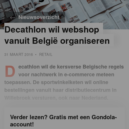
Nieuwsoverzicht
Decathlon wil webshop
vanuit België organiseren
31 MAART 2016
•
RETAIL
D
ecathlon wil de kersverse Belgische regels
voor nachtwerk in e-commerce meteen
toepassen. De sportwinkelketen wil online
bestellingen vanuit haar distributiecentrum in
Willebroek versturen, ook naar Nederland.
Verder lezen? Gratis met een Gondola-
account!