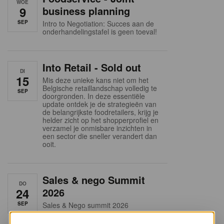
WOE
9
business planning
SEP
Intro to Negotiation: Succes aan de
onderhandelingstafel is geen toeval!
Into Retail - Sold out
DI
15
Mis deze unieke kans niet om het
Belgische retaillandschap volledig te
SEP
doorgronden. In deze essentiële
update ontdek je de strategieën van
de belangrijkste foodretailers, krijg je
helder zicht op het shopperprofiel en
verzamel je onmisbare inzichten in
een sector die sneller verandert dan
ooit.
Sales & nego Summit
DO
24
2026
SEP
Sales & Nego summit 2026