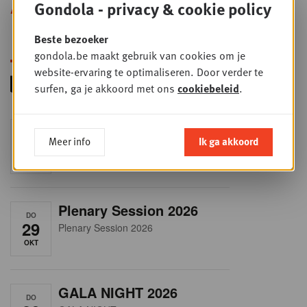
Gondola - privacy & cookie policy
Alle opleidingen
Beste bezoeker
gondola.be maakt gebruik van cookies om je
website-ervaring te optimaliseren. Door verder te
surfen, ga je akkoord met ons
cookiebeleid
.
RET-TALK
DO
Meer info
Ik ga akkoord
8
CEO ONLY
OKT
Plenary Session 2026
DO
29
Plenary Session 2026
OKT
GALA NIGHT 2026
DO