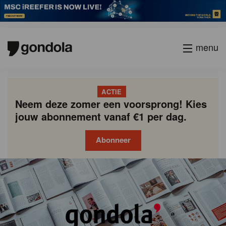
menu
ACTIE
Neem deze zomer een voorsprong! Kies
jouw abonnement vanaf €1 per dag.
Abonneer
Gondola
Gondola
academy
society