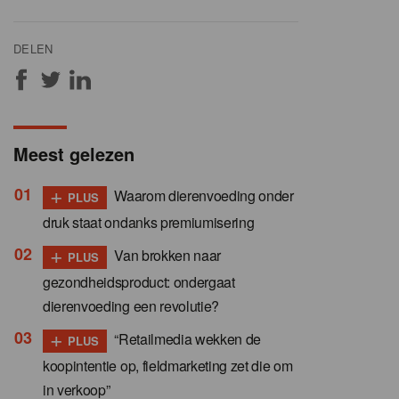
DELEN
Meest gelezen
+
Waarom dierenvoeding onder
PLUS
druk staat ondanks premiumisering
+
Van brokken naar
PLUS
gezondheidsproduct: ondergaat
dierenvoeding een revolutie?
+
“Retailmedia wekken de
PLUS
koopintentie op, fieldmarketing zet die om
in verkoop”