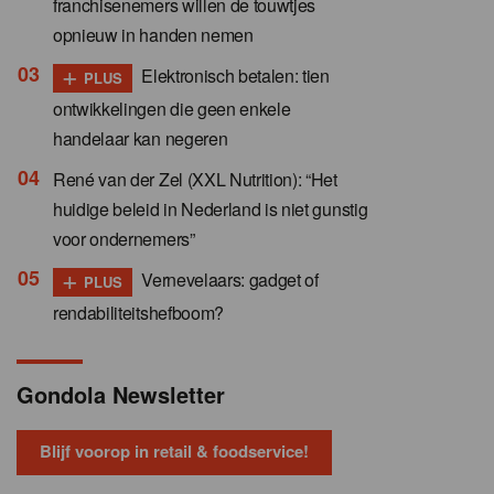
franchisenemers willen de touwtjes
opnieuw in handen nemen
+
Elektronisch betalen: tien
PLUS
ontwikkelingen die geen enkele
handelaar kan negeren
René van der Zel (XXL Nutrition): “Het
huidige beleid in Nederland is niet gunstig
voor ondernemers”
+
Vernevelaars: gadget of
PLUS
rendabiliteitshefboom?
Gondola Newsletter
Blijf voorop in retail & foodservice!