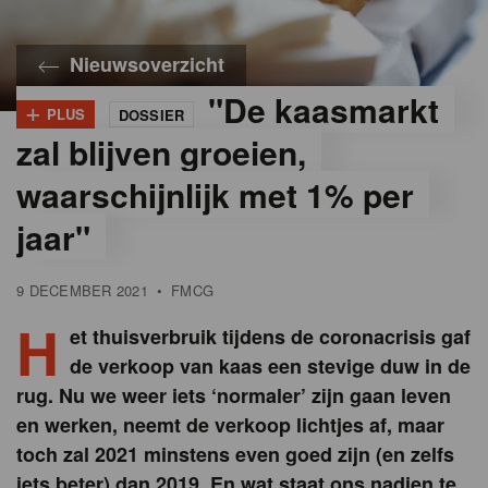
Nieuwsoverzicht
"De kaasmarkt
+
PLUS
DOSSIER
©
iStock
zal blijven groeien,
waarschijnlijk met 1% per
jaar"
9 DECEMBER 2021
•
FMCG
H
et thuisverbruik tijdens de coronacrisis gaf
de verkoop van kaas een stevige duw in de
rug. Nu we weer iets ‘normaler’ zijn gaan leven
en werken, neemt de verkoop lichtjes af, maar
toch zal 2021 minstens even goed zijn (en zelfs
iets beter) dan 2019. En wat staat ons nadien te