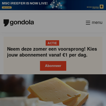
menu
ACTIE
Neem deze zomer een voorsprong! Kies
jouw abonnement vanaf €1 per dag.
Abonneer
Gondola
Gondola
academy
society