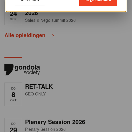
Sales & nego Summit
DO
24
2026
SEP
Sales & Nego summit 2026
Alle opleidingen
RET-TALK
DO
8
CEO ONLY
OKT
Plenary Session 2026
DO
29
Plenary Session 2026