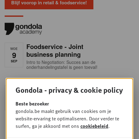
Blijf voorop in retail & foodservice!
Foodservice - Joint
WOE
9
business planning
SEP
Intro to Negotiation: Succes aan de
onderhandelingstafel is geen toeval!
Gondola - privacy & cookie policy
Into Retail - Sold out
DI
15
Mis deze unieke kans niet om het
Belgische retaillandschap volledig te
Beste bezoeker
SEP
doorgronden. In deze essentiële
gondola.be maakt gebruik van cookies om je
update ontdek je de strategieën van
de belangrijkste foodretailers, krijg je
website-ervaring te optimaliseren. Door verder te
helder zicht op het shopperprofiel en
surfen, ga je akkoord met ons
cookiebeleid
.
verzamel je onmisbare inzichten in
een sector die sneller verandert dan
ooit.