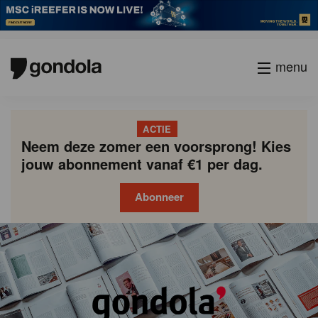
menu
ACTIE
Neem deze zomer een voorsprong! Kies
jouw abonnement vanaf €1 per dag.
Abonneer
Gondola
Gondola
academy
society