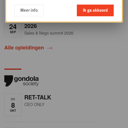
Meer info
Ik ga akkoord
Sales & nego Summit
DO
24
2026
SEP
Sales & Nego summit 2026
Alle opleidingen
RET-TALK
DO
8
CEO ONLY
OKT