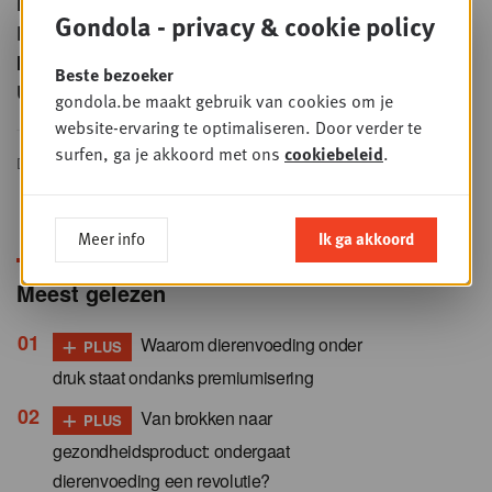
Fmcg
Gondola - privacy & cookie policy
Retailnews
Interview
Beste bezoeker
Unilever
gondola.be maakt gebruik van cookies om je
website-ervaring te optimaliseren. Door verder te
surfen, ga je akkoord met ons
cookiebeleid
.
DELEN
Meer info
Ik ga akkoord
Meest gelezen
+
Waarom dierenvoeding onder
PLUS
druk staat ondanks premiumisering
+
Van brokken naar
PLUS
gezondheidsproduct: ondergaat
dierenvoeding een revolutie?