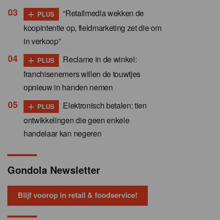
+
“Retailmedia wekken de
PLUS
koopintentie op, fieldmarketing zet die om
in verkoop”
+
Reclame in de winkel:
PLUS
franchisenemers willen de touwtjes
opnieuw in handen nemen
+
Elektronisch betalen: tien
PLUS
ontwikkelingen die geen enkele
handelaar kan negeren
Gondola Newsletter
Blijf voorop in retail & foodservice!