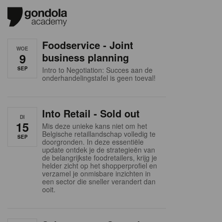
Foodservice - Joint
WOE
9
business planning
SEP
Intro to Negotiation: Succes aan de
onderhandelingstafel is geen toeval!
Into Retail - Sold out
DI
15
Mis deze unieke kans niet om het
Belgische retaillandschap volledig te
SEP
doorgronden. In deze essentiële
update ontdek je de strategieën van
de belangrijkste foodretailers, krijg je
helder zicht op het shopperprofiel en
verzamel je onmisbare inzichten in
een sector die sneller verandert dan
ooit.