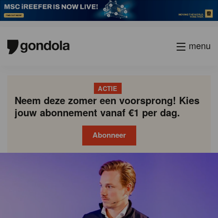
menu
ACTIE
Neem deze zomer een voorsprong! Kies
jouw abonnement vanaf €1 per dag.
Abonneer
Gondola
Gondola
academy
society