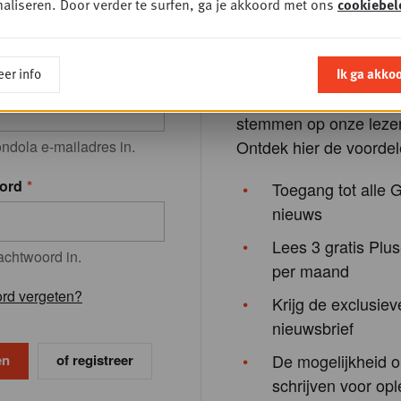
aliseren. Door verder te surfen, ga je akkoord met ons
cookiebel
nt!
Registreren neemt slec
enkele minuten in besla
er info
Ik ga akko
res
om onze inhoud beter a
stemmen op onze lezer
Ontdek hier de voordel
ndola e-mailadres in.
ord
Toegang tot alle 
nieuws
Lees 3 gratis Plus
achtwoord in.
per maand
rd vergeten?
Krijg de exclusiev
nieuwsbrief
De mogelijkheid o
of registreer
schrijven voor opl