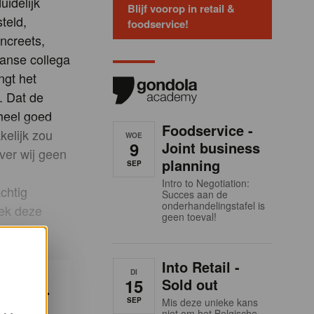
idelijk
Blijf voorop in retail &
teld,
foodservice!
oncreets,
ranse collega
ngt het
. Dat de
 heel goed
Foodservice -
kelijk zou
WOE
9
Joint business
over wij geen
planning
SEP
n
Intro to Negotiation:
chtig
Succes aan de
onderhandelingstafel is
rek deze
geen toeval!
Into Retail -
DI
15
Sold out
ndola-
SEP
Mis deze unieke kans
ken?
niet om het Belgische