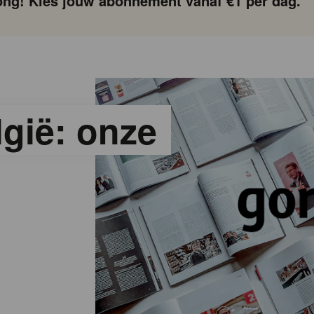
ng! Kies jouw abonnement vanaf €1 per dag.
lgië: onze