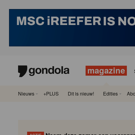
magazine
Nieuws
+PLUS
Dit is nieuw!
Edities
Ab