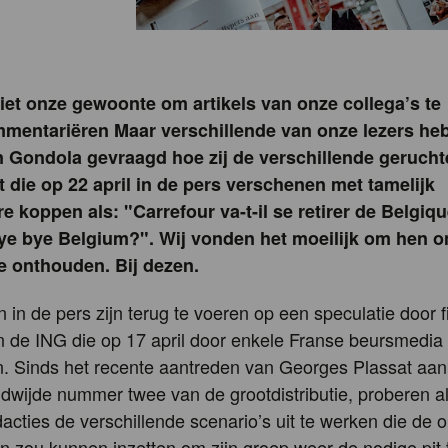
niet onze gewoonte om artikels van onze collega’s te
mentariëren Maar verschillende van onze lezers he
n Gondola gevraagd hoe zij de verschillende geruch
t die op 22 april in de pers verschenen met tamelijk
e koppen als: "Carrefour va-t-il se retirer de Belgiqu
ye bye Belgium?". Wij vonden het moeilijk om hen o
e onthouden. Bij dezen.
 in de pers zijn terug te voeren op een speculatie door f
n de ING die op 17 april door enkele Franse beursmedia 
. Sinds het recente aantreden van Georges Plassat aan
dwijde nummer twee van de grootdistributie, proberen a
cties de verschillende scenario’s uit te werken die de 
n zou kunnen inzetten om zijn groep weer de nodige pit