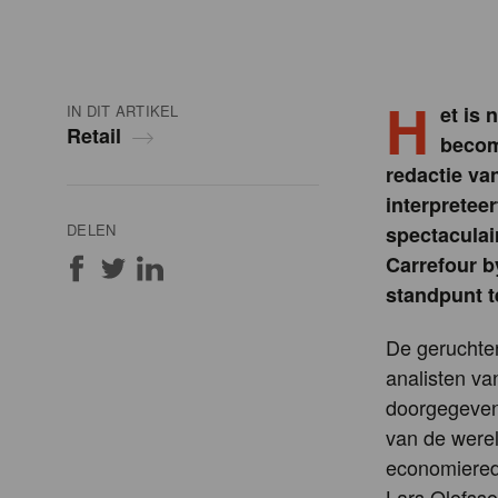
H
IN DIT ARTIKEL
et is 
Retail
becom
redactie va
interpreteer
DELEN
spectaculair
Carrefour b
standpunt t
De geruchten
analisten va
doorgegeven
van de werel
economiereda
Lars Olofsso