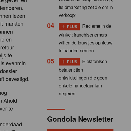
fieldmarketing zet die om in
e temperen.
verkoop”
unnen lezen
it markten
+
Reclame in de
PLUS
kunnen
winkel: franchisenemers
ië en
willen de touwtjes opnieuw
refour
in handen nemen
js te
+
Elektronisch
PLUS
 is evenmin
betalen: tien
 dossier
ontwikkelingen die geen
ft bevestigd.
enkele handelaar kan
 nog
negeren
n Ahold
ver te
Gondola Newsletter
 inderdaad