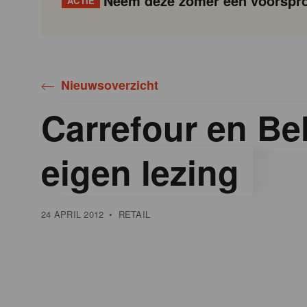
Neem deze zomer een voorspro
ACTIE
Gondola
Gondola
academy
society
Nieuwsoverzicht
Carrefour en Be
eigen lezing
24 APRIL 2012
•
RETAIL