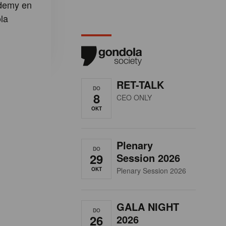
demy en
la
RET-TALK
DO
8
CEO ONLY
OKT
Plenary
DO
29
Session 2026
OKT
Plenary Session 2026
GALA NIGHT
DO
26
2026