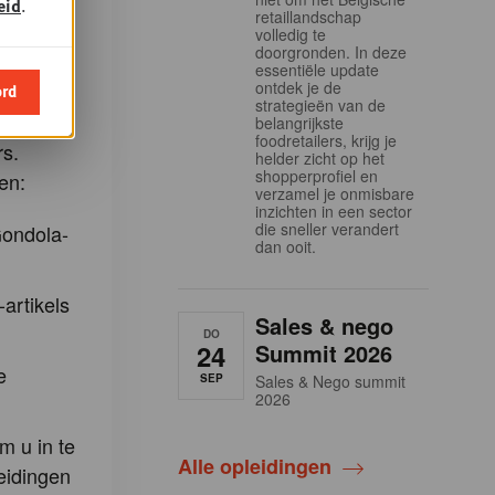
eid
.
retaillandschap
volledig te
doorgronden. In deze
hts
essentiële update
ontdek je de
g. Dit is
ord
strategieën van de
f te
belangrijkste
foodretailers, krijg je
s.
helder zicht op het
shopperprofiel en
en:
verzamel je onmisbare
inzichten in een sector
die sneller verandert
Gondola-
dan ooit.
-artikels
Sales & nego
DO
24
Summit 2026
e
SEP
Sales & Nego summit
2026
m u in te
Alle opleidingen
eidingen