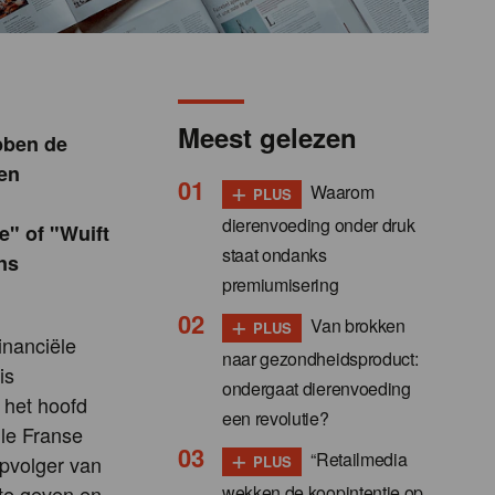
Meest gelezen
bben de
ten
+
Waarom
PLUS
dierenvoeding onder druk
e" of "Wuift
staat ondanks
ns
premiumisering
+
Van brokken
PLUS
inanciële
naar gezondheidsproduct:
is
ondergaat dierenvoeding
 het hoofd
een revolutie?
lle Franse
+
“Retailmedia
opvolger van
PLUS
wekken de koopintentie op,
 te geven en