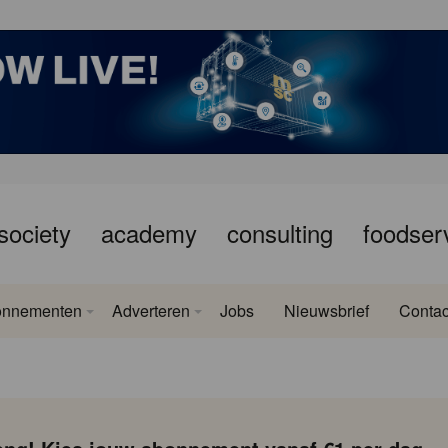
society
academy
consulting
foodser
onnementen
Adverteren
Jobs
Nieuwsbrief
Contac