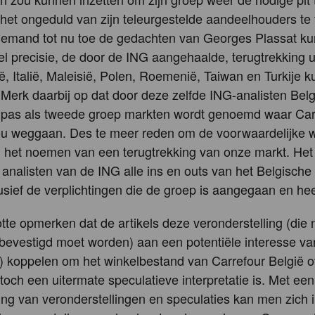
jd het ongeduld van zijn teleurgestelde aandeelhouders t
niemand tot nu toe de gedachten van Georges Plassat k
l precisie, de door de ING aangehaalde, terugtrekking u
ië, Italië, Maleisië, Polen, Roemenië, Taiwan en Turkije 
 Merk daarbij op dat door deze zelfde ING-analisten Belg
 pas als tweede groep markten wordt genoemd waar Car
ou weggaan. Des te meer reden om de voorwaardelijke wi
j het noemen van een terugtrekking van onze markt. Het
 analisten van de ING alle ins en outs van het Belgische
usief de verplichtingen die de groep is aangegaan en hee
lotte opmerken dat de artikels deze veronderstelling (die
bevestigd moet worden) aan een potentiële interesse va
n) koppelen om het winkelbestand van Carrefour België o
och een uitermate speculatieve interpretatie is. Met een
ng van veronderstellingen en speculaties kan men zich