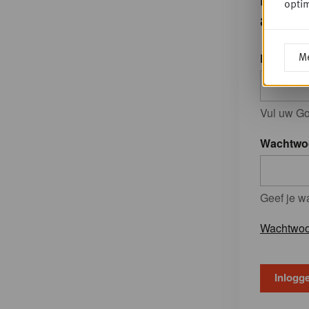
optim
accou
Me
E-mailad
Vul uw Go
Wachtwo
Geef je w
Wachtwoo