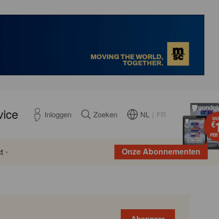
vice
NL
|
FR
Inloggen
Zoeken
Onze Abonnementen
t
Abonneer