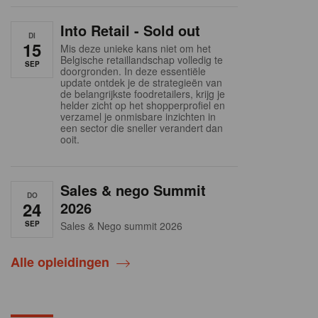
Into Retail - Sold out
DI
15
Mis deze unieke kans niet om het
Belgische retaillandschap volledig te
SEP
doorgronden. In deze essentiële
update ontdek je de strategieën van
de belangrijkste foodretailers, krijg je
helder zicht op het shopperprofiel en
verzamel je onmisbare inzichten in
een sector die sneller verandert dan
ooit.
Sales & nego Summit
DO
24
2026
SEP
Sales & Nego summit 2026
Alle opleidingen