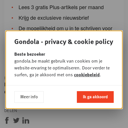
Lees 3 gratis Plus-artikels per maand
Krijg de exclusieve nieuwsbrief
De mogelijkheid om u in te schrijven voor
opleidingen van Gondola Academy en
Gondola - privacy & cookie policy
events van Gondola Society
Beste bezoeker
gondola.be maakt gebruik van cookies om je
website-ervaring te optimaliseren. Door verder te
surfen, ga je akkoord met ons
cookiebeleid
.
IN DIT ARTIKEL
Foodretail
Carrefour
Meer info
Ik ga akkoord
DELEN