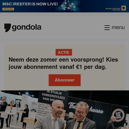
menu
ACTIE
Neem deze zomer een voorsprong! Kies
jouw abonnement vanaf €1 per dag.
Abonneer
Gondola
Gondola
academy
society