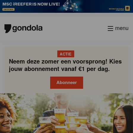
menu
ACTIE
Neem deze zomer een voorsprong! Kies
jouw abonnement vanaf €1 per dag.
Abonneer
Gondola
Gondola
academy
society