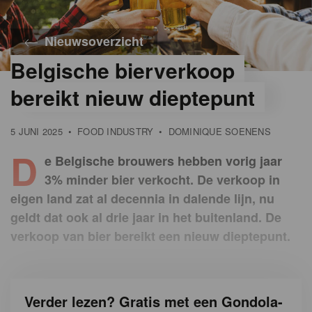
Nieuwsoverzicht
Belgische bierverkoop
©
iStock
bereikt nieuw dieptepunt
5 JUNI 2025
•
FOOD INDUSTRY
•
DOMINIQUE SOENENS
D
e Belgische brouwers hebben vorig jaar
3% minder bier verkocht. De verkoop in
eigen land zat al decennia in dalende lijn, nu
geldt dat ook al drie jaar in het buitenland. De
verkoop van bier bereikt een nieuw dieptepunt.
Verder lezen? Gratis met een Gondola-