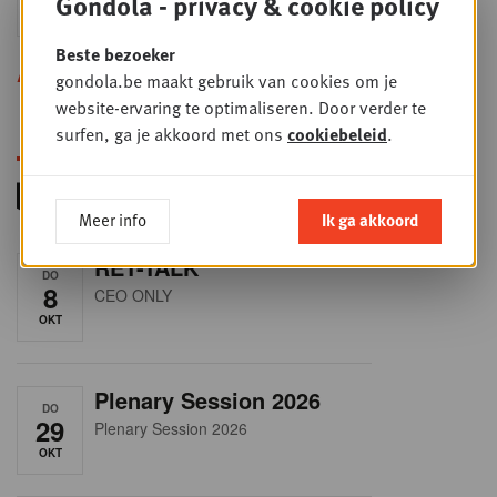
Gondola - privacy & cookie policy
SEP
Sales & Nego summit 2026
Beste bezoeker
Alle opleidingen
gondola.be maakt gebruik van cookies om je
website-ervaring te optimaliseren. Door verder te
surfen, ga je akkoord met ons
cookiebeleid
.
Meer info
Ik ga akkoord
RET-TALK
DO
8
CEO ONLY
OKT
Plenary Session 2026
DO
29
Plenary Session 2026
OKT