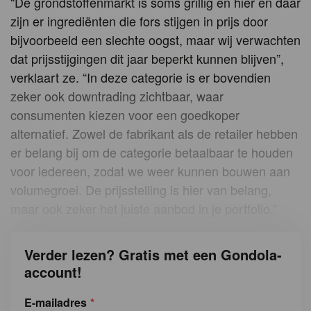
“De grondstoffenmarkt is soms grillig en hier en daar
zijn er ingrediënten die fors stijgen in prijs door
bijvoorbeeld een slechte oogst, maar wij verwachten
dat prijsstijgingen dit jaar beperkt kunnen blijven”,
verklaart ze. “In deze categorie is er bovendien
zeker ook downtrading zichtbaar, waar
consumenten kiezen voor een goedkoper
alternatief. Zowel de fabrikant als de retailer hebben
er belang bij om de categorie betaalbaar te houden
voor iedereen, zodat we weer kunnen bouwen aan
volumegroei. De prijsstelling is hier van belang,
maar ook zeker het juiste aanbod in je portfolio.”
Verder lezen? Gratis met een Gondola-
account!
E-mailadres