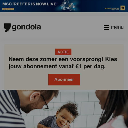
menu
ACTIE
Neem deze zomer een voorsprong! Kies
jouw abonnement vanaf €1 per dag.
Abonneer
Gondola
Gondola
academy
society