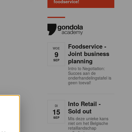
foodservice!
Foodservice -
WOE
9
Joint business
planning
SEP
Intro to Negotiation:
Succes aan de
onderhandelingstafel is
geen toeval!
Into Retail -
DI
15
Sold out
SEP
Mis deze unieke kans
niet om het Belgische
retaillandschap