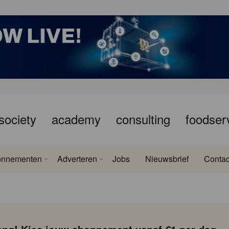
society
academy
consulting
foodser
onnementen
Adverteren
Jobs
Nieuwsbrief
Contac