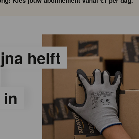
ng! Kies jouw abonnement vanaf €1 per dag.
jna helft
 in