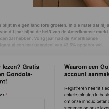
blijft in eigen land fors groeien. In die mate dat hij 
van dit jaar bijna de helft van de Amerikaanse markt
anden zal hebben. Vorig jaar had de Amerikaanse
igant al een marktaandeel van 43,5% opgebouwd.
 lezen? Gratis
Waarom een Go
en Gondola-
account aanma
nt!
Registreren neemt slec
enkele minuten in besla
res
om onze inhoud beter a
stemmen op onze lezer