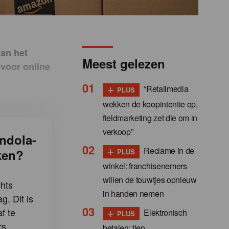
aan het
Meest gelezen
 voor online
+
“Retailmedia
PLUS
wekken de koopintentie op,
fieldmarketing zet die om in
verkoop”
ndola-
+
Reclame in de
ken?
PLUS
winkel: franchisenemers
willen de touwtjes opnieuw
hts
in handen nemen
g. Dit is
+
f te
Elektronisch
PLUS
s.
betalen: tien