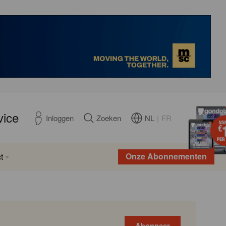
vice
NL
|
FR
Inloggen
Zoeken
Onze Abonnementen
t
Abonneer