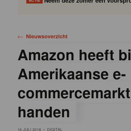
Neem deze zomer een voorspro
ACTIE
Gondola
Gondola
academy
society
Nieuwsoverzicht
Amazon heeft bi
Amerikaanse e-
commercemarkt
handen
16 JULI 2018
•
DIGITAL