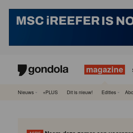
magazine
Nieuws
+PLUS
Dit is nieuw!
Edities
Ab