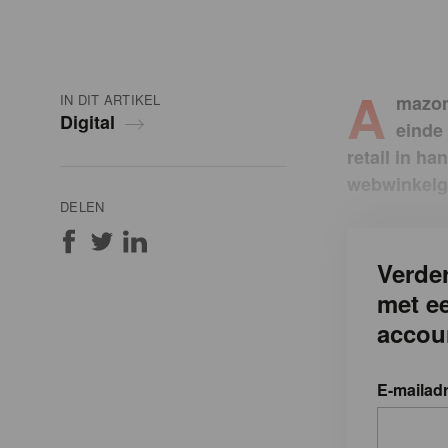
A
IN DIT ARTIKEL
mazon 
Digital
einde 
retail in h
webwinkelg
DELEN
Verder
met e
accou
E-mailad