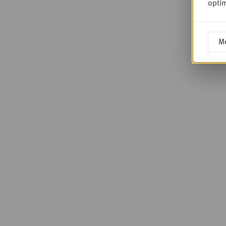
optim
Me