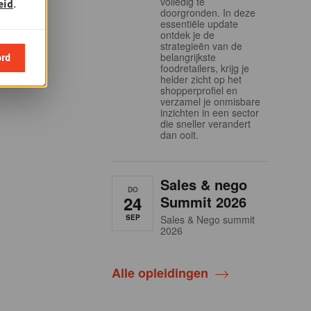
volledig te
eid
.
doorgronden. In deze
essentiële update
ontdek je de
strategieën van de
ord
belangrijkste
foodretailers, krijg je
helder zicht op het
shopperprofiel en
verzamel je onmisbare
inzichten in een sector
die sneller verandert
dan ooit.
Sales & nego
DO
24
Summit 2026
SEP
Sales & Nego summit
2026
Alle opleidingen