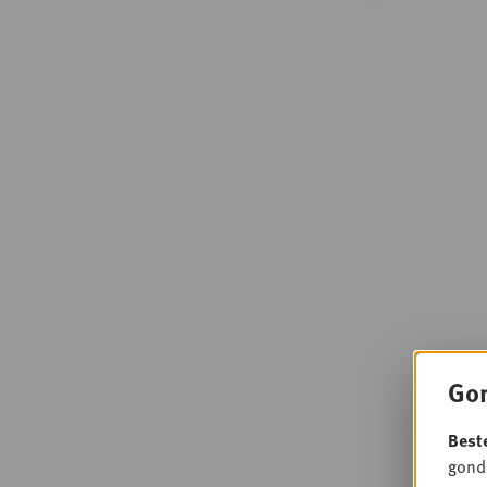
Gon
Best
gondo