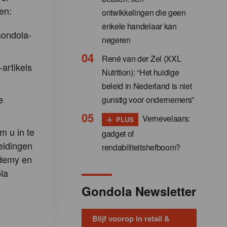
en:
ontwikkelingen die geen
enkele handelaar kan
Gondola-
negeren
René van der Zel (XXL
-artikels
Nutrition): “Het huidige
beleid in Nederland is niet
e
gunstig voor ondernemers”
+
Vernevelaars:
PLUS
m u in te
gadget of
eidingen
rendabiliteitshefboom?
demy en
la
Gondola Newsletter
Blijf voorop in retail &