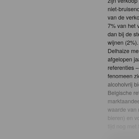
zijn verkoo
niet-bruisen
van de verko
7% van het v
dan bij de s
wijnen (2%).
Delhaize mel
afgelopen ja
referenties 
fenomeen zic
alcoholvrij 
Belgische re
marktaandeel
waarde van m
bieren) en v
tijd nog met