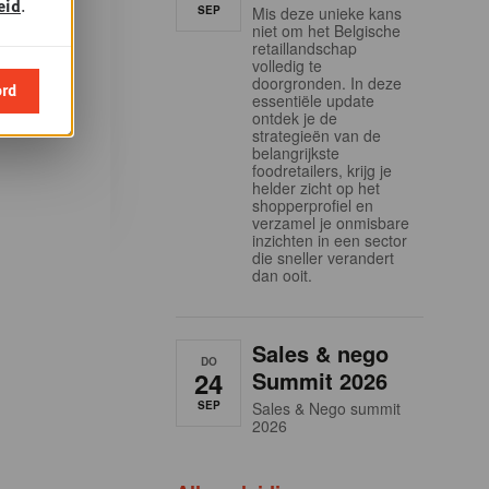
eid
.
SEP
Mis deze unieke kans
niet om het Belgische
m u in te
retaillandschap
eidingen
volledig te
doorgronden. In deze
ord
demy en
essentiële update
ontdek je de
la
strategieën van de
belangrijkste
foodretailers, krijg je
helder zicht op het
shopperprofiel en
verzamel je onmisbare
inzichten in een sector
die sneller verandert
dan ooit.
Sales & nego
DO
24
Summit 2026
SEP
Sales & Nego summit
2026