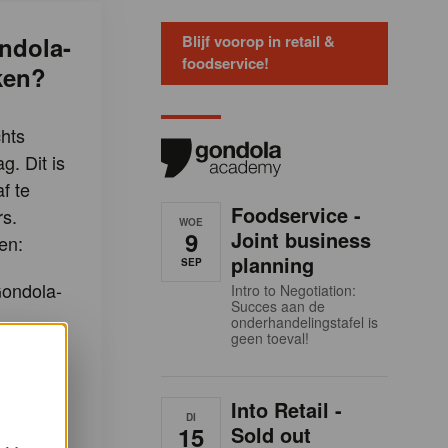
ndola-
Blijf voorop in retail &
foodservice!
ken?
hts
g. Dit is
f te
Foodservice -
s.
WOE
9
Joint business
en:
planning
SEP
Gondola-
Intro to Negotiation:
Succes aan de
onderhandelingstafel is
geen toeval!
-artikels
Into Retail -
e
DI
15
Sold out