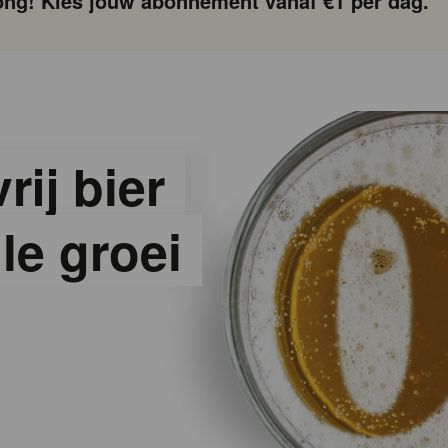
ng! Kies jouw abonnement vanaf €1 per dag.
ij bier
le groei