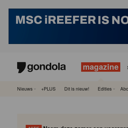
magazine
Nieuws
+PLUS
Dit is nieuw!
Edities
Ab