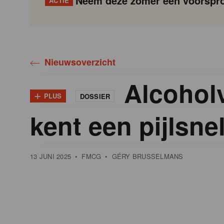
Neem deze zomer een voorspro
ACTIE
Gondola
Gondola
academy
society
Nieuwsoverzicht
Alcoholvr
+
PLUS
DOSSIER
kent een pijlsnel
13 JUNI 2025
•
FMCG
•
GÉRY BRUSSELMANS