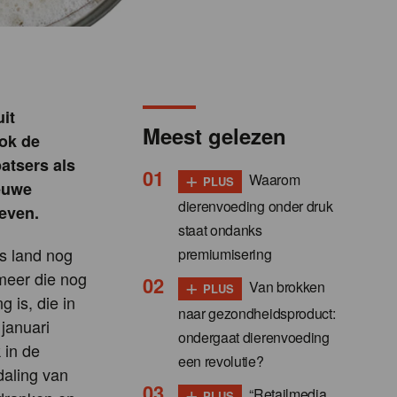
it
Meest gelezen
ook de
atsers als
+
Waarom
PLUS
ieuwe
dierenvoeding onder druk
ieven.
staat ondanks
ns land nog
premiumisering
 meer die nog
+
Van brokken
PLUS
 is, die in
naar gezondheidsproduct:
 januari
ondergaat dierenvoeding
 in de
een revolutie?
daling van
+
“Retailmedia
PLUS