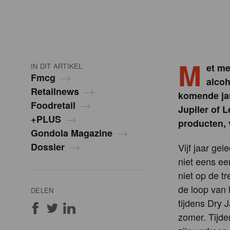
M
IN DIT ARTIKEL
et me
Fmcg
alcoh
Retailnews
komende jar
Foodretail
Jupiler of 
+PLUS
producten, 
Gondola Magazine
Dossier
Vijf jaar ge
niet eens ee
niet op de t
de loop van 
DELEN
tijdens Dry 
zomer. Tijde