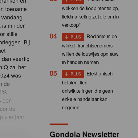
edranken en
wekken de koopintentie op,
een toename
fieldmarketing zet die om in
t vandaag
verkoop”
t is minder
r stille
+
Reclame in de
PLUS
rleggen. Bij
winkel: franchisenemers
het
willen de touwtjes opnieuw
r dan veertig
in handen nemen
nIQ zal het
+
Elektronisch
PLUS
 2024 was
betalen: tien
in de
ontwikkelingen die geen
,4%
enkele handelaar kan
4 een
negeren
voor de
 vier jaar
Gondola Newsletter