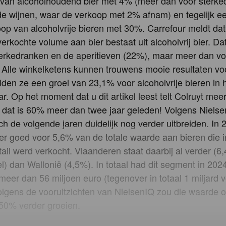
p van alcoholhoudend bier met 4% (meer dan voor sterk
de wijnen, waar de verkoop met 2% afnam) en tegelijk 
op van alcoholvrije bieren met 30%. Carrefour meldt da
erkochte volume aan bier bestaat uit alcoholvrij bier. Da
terkedranken en de aperitieven (22%), maar meer dan voo
 Alle winkelketens kunnen trouwens mooie resultaten voo
den ze een groei van 23,1% voor alcoholvrije bieren in 
ar. Op het moment dat u dit artikel leest telt Colruyt mee
– dat is 60% meer dan twee jaar geleden! Volgens Nielse
h de volgende jaren duidelijk nog verder uitbreiden. In
bier goed voor 5,6% van de totale waarde aan bieren die 
tail werd verkocht. Vlaanderen staat daarbij al verder (6
) dan Wallonië (4,5%). In totaal had dit segment in 202
eer dan 56 miljoen euro (tegenover in totaal 1 miljard 
olgens de vooruitzichten van NielsenIQ zou die waarde op
 50% verder groeien.