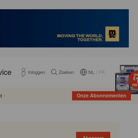
vice
NL
|
FR
Inloggen
Zoeken
Onze Abonnementen
t
Abonneer