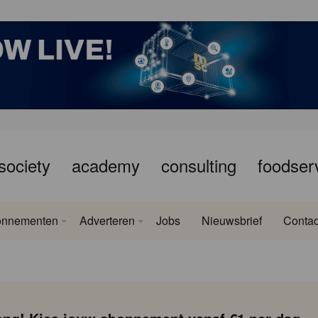
society
academy
consulting
foodser
onnementen
Adverteren
Jobs
Nieuwsbrief
Contac