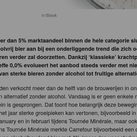
©
iStock
er dan 5% marktaandeel binnen de hele categorie slu
olvrij bier aan bij een onderliggende trend die zich 
en verder zal doorzetten. Dankzij ‘klassieke’ krachtp
Leffe 0,0% evolueert het aanbod steeds verder met n
van sterke bieren zonder alcohol tot fruitige alternat
leden verkocht meer dan de helft van de brouwerijen in o
n alternatief zonder alcohol. Vandaag is er geen enkele
rein is gesprongen. Dat toont hoe belangrijk deze beweging
het jaar sterke groeipieken kan vertonen, bijvoorbeeld in
January en in februari tijdens Tournée Minérale, maar ook
ns Tournée Minérale merkte Carrefour bijvoorbeeld een 