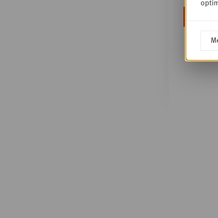
optim
Me