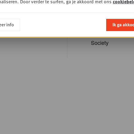
aliseren. Door verder te surfen, ga je akkoord met ons
cookiebel
De mogelijkheid o
of registreer
schrijven voor opl
er info
Ik ga akko
van Gondola Aca
events van Gondo
Society