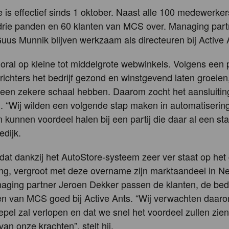
e is effectief sinds 1 oktober. Naast alle 100 medewerke
 drie panden en 60 klanten van MCS over. Managing par
uus Munnik blijven werkzaam als directeuren bij Active 
ral op kleine tot middelgrote webwinkels. Volgens een 
richters het bedrijf gezond en winstgevend laten groeie
 een zekere schaal hebben. Daarom zocht het aansluiting
ij. “Wij wilden een volgende stap maken in automatiserin
en kunnen voordeel halen bij een partij die daar al een st
edijk.
 dat dankzij het AutoStore-systeem zeer ver staat op het
ng, vergroot met deze overname zijn marktaandeel in N
ging partner Jeroen Dekker passen de klanten, de bedri
n van MCS goed bij Active Ants. “Wij verwachten daaro
oepel zal verlopen en dat we snel het voordeel zullen zie
an onze krachten”, stelt hij.