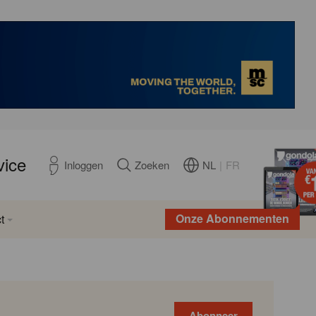
vice
NL
|
FR
Inloggen
Zoeken
Onze Abonnementen
t
Abonneer