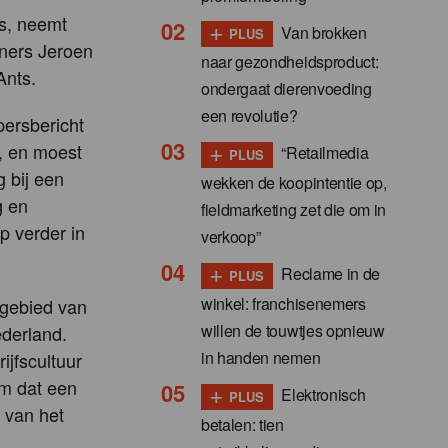
rs, neemt
+
Van brokken
PLUS
tners Jeroen
naar gezondheidsproduct:
Ants.
ondergaat dierenvoeding
een revolutie?
persbericht
+
n, en moest
“Retailmedia
PLUS
 bij een
wekken de koopintentie op,
g en
fieldmarketing zet die om in
ap verder in
verkoop”
+
Reclame in de
PLUS
winkel: franchisenemers
 gebied van
willen de touwtjes opnieuw
ederland.
in handen nemen
jfscultuur
m dat een
+
Elektronisch
PLUS
n van het
betalen: tien