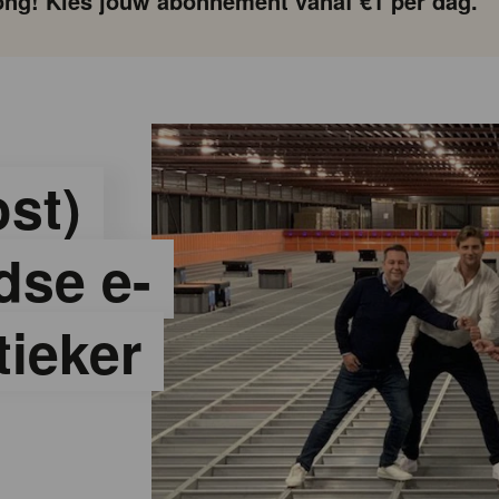
ng! Kies jouw abonnement vanaf €1 per dag.
ost)
dse e-
ieker