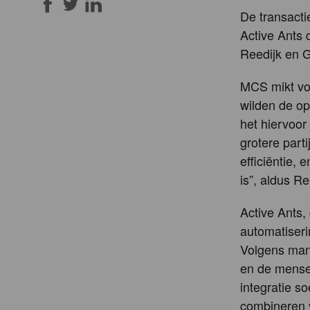
De transacti
Active Ants
Reedijk en G
MCS mikt voo
wilden de op
het hiervoor
grotere part
efficiëntie, 
is”, aldus Re
Active Ants,
automatiseri
Volgens mana
en de mense
integratie s
combineren v