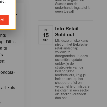
eid
.
Succes aan de
onderhandelingstafel is
geen toeval!
ndola-
ken?
ord
Into Retail -
DI
15
Sold out
hts
SEP
Mis deze unieke kans
g. Dit is
niet om het Belgische
f te
retaillandschap
volledig te
s.
doorgronden. In deze
essentiële update
en:
ontdek je de
strategieën van de
belangrijkste
Gondola-
foodretailers, krijg je
helder zicht op het
shopperprofiel en
verzamel je onmisbare
-artikels
inzichten in een sector
die sneller verandert
dan ooit.
e