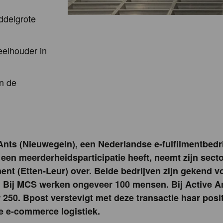
ddelgrote
eelhouder in
in de
Ants (Nieuwegein), een Nederlandse e-fulfilmentbedri
 een meerderheidsparticipatie heeft, neemt zijn sect
ent (Etten-Leur) over. Beide bedrijven zijn gekend v
jd. Bij MCS werken ongeveer 100 mensen. Bij Active An
 250. Bpost verstevigt met deze transactie haar posit
 e-commerce logistiek.