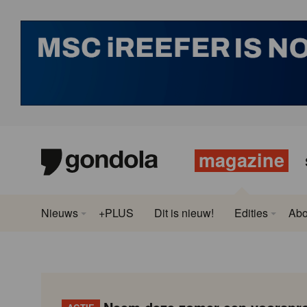
magazine
Nieuws
+PLUS
Dit is nieuw!
Edities
Ab