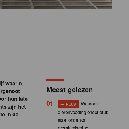
jf waarin
Meest gelezen
orgenoot
oor hun late
+
Waarom
PLUS
ts zijn het
dierenvoeding onder druk
ie in de
staat ondanks
premiumisering