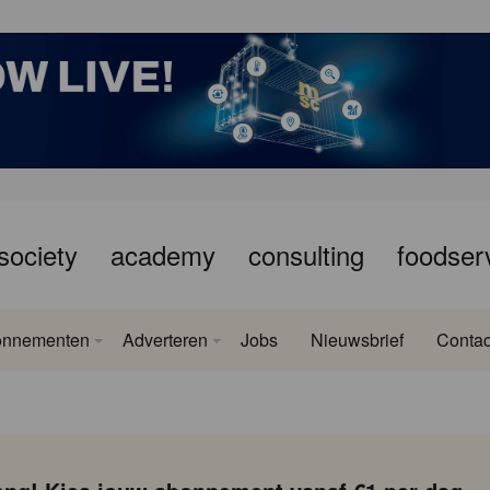
society
academy
consulting
foodser
onnementen
Adverteren
Jobs
Nieuwsbrief
Contac