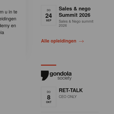
Sales & nego
m u in te
DO
24
Summit 2026
eidingen
SEP
Sales & Nego summit
demy en
2026
la
Alle opleidingen
RET-TALK
DO
8
CEO ONLY
OKT