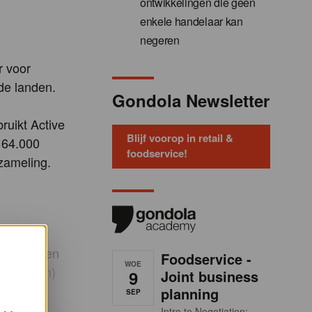
ontwikkelingen die geen
enkele handelaar kan
negeren
r voor
ide landen.
Gondola Newsletter
ruikt Active
Blijf voorop in retail &
 64.000
foodservice!
zameling.
. Eerder
gekoelde en
Foodservice -
WOE
everingen)
9
Joint business
planning
SEP
Intro to Negotiation: