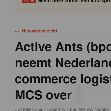
Neem deze zomer een voorspro
ACTIE
Gondola
Gondola
academy
society
Nieuwsoverzicht
Active Ants (bp
neemt Nederlan
commerce logist
MCS over
7 OKTOBER 2019
•
LOGISTICS
•
PHILIPPE VAN DOOREN