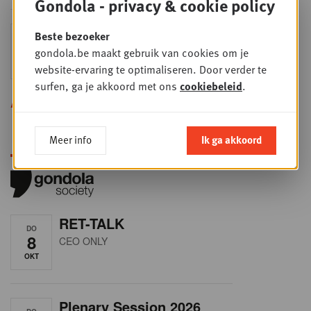
Gondola - privacy & cookie policy
Sales & nego Summit
Beste bezoeker
DO
24
2026
gondola.be maakt gebruik van cookies om je
SEP
Sales & Nego summit 2026
website-ervaring te optimaliseren. Door verder te
surfen, ga je akkoord met ons
cookiebeleid
.
Alle opleidingen
Meer info
Ik ga akkoord
RET-TALK
DO
8
CEO ONLY
OKT
Plenary Session 2026