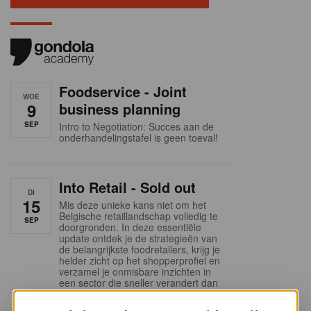
Foodservice - Joint
WOE
9
business planning
SEP
Intro to Negotiation: Succes aan de
onderhandelingstafel is geen toeval!
Into Retail - Sold out
DI
15
Mis deze unieke kans niet om het
Belgische retaillandschap volledig te
SEP
doorgronden. In deze essentiële
update ontdek je de strategieën van
de belangrijkste foodretailers, krijg je
helder zicht op het shopperprofiel en
verzamel je onmisbare inzichten in
een sector die sneller verandert dan
ooit.