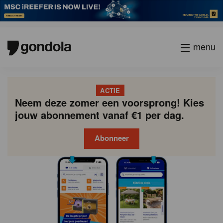
menu
ACTIE
Neem deze zomer een voorsprong! Kies
jouw abonnement vanaf €1 per dag.
Abonneer
Gondola
Gondola
academy
society