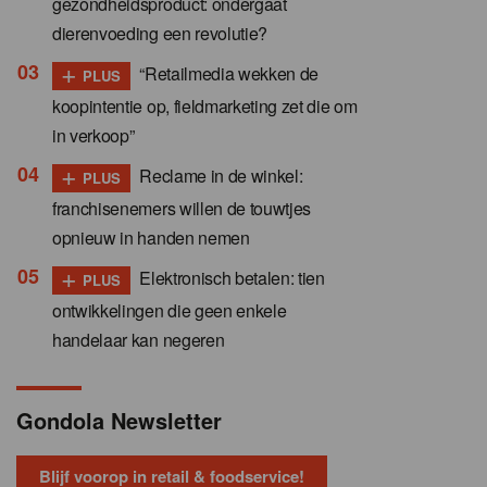
gezondheidsproduct: ondergaat
dierenvoeding een revolutie?
+
“Retailmedia wekken de
PLUS
koopintentie op, fieldmarketing zet die om
in verkoop”
+
Reclame in de winkel:
PLUS
franchisenemers willen de touwtjes
opnieuw in handen nemen
+
Elektronisch betalen: tien
PLUS
ontwikkelingen die geen enkele
handelaar kan negeren
Gondola Newsletter
Blijf voorop in retail & foodservice!