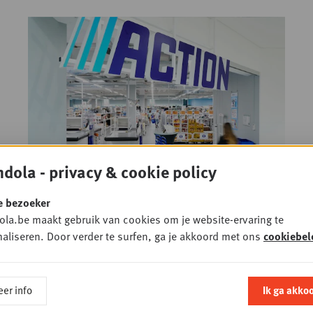
dola - privacy & cookie policy
Action mikt op ruim 4.500
e bezoeker
nieuwe winkels in Europa
la.be maakt gebruik van cookies om je website-ervaring te
22 MEI 2026
• LOW-END RETAIL
aliseren. Door verder te surfen, ga je akkoord met ons
cookiebel
er info
Ik ga akko