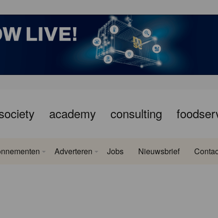
society
academy
consulting
foodser
onnementen
Adverteren
Jobs
Nieuwsbrief
Contac