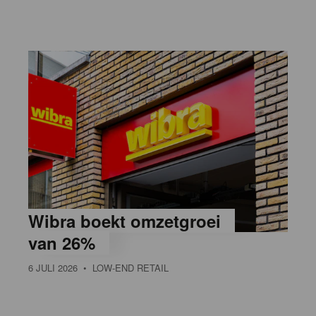
Wibra boekt omzetgroei
van 26%
6 JULI 2026
• LOW-END RETAIL