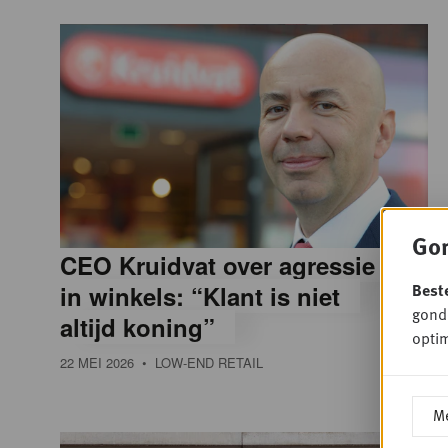
Gon
CEO Kruidvat over agressie
Best
in winkels: “Klant is niet
gondo
altijd koning”
optim
22 MEI 2026
• LOW-END RETAIL
Me