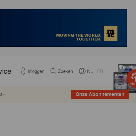
vice
NL
|
FR
Inloggen
Zoeken
Onze Abonnementen
t