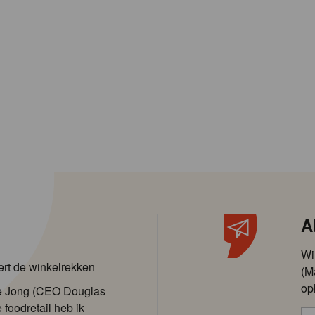
A
Wi
ert de winkelrekken
(M
op
de Jong (CEO Douglas
 foodretail heb ik