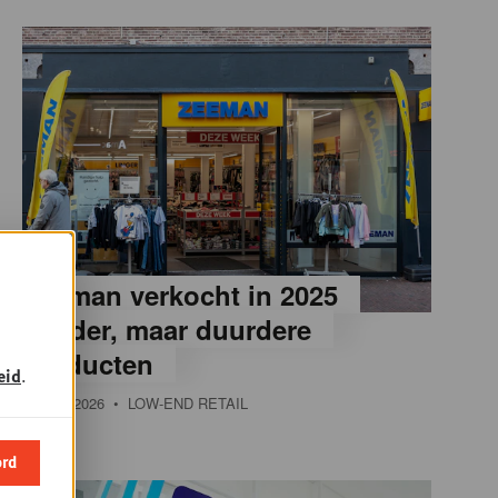
Zeeman verkocht in 2025
minder, maar duurdere
producten
eid
.
20 MEI 2026
• LOW-END RETAIL
ord