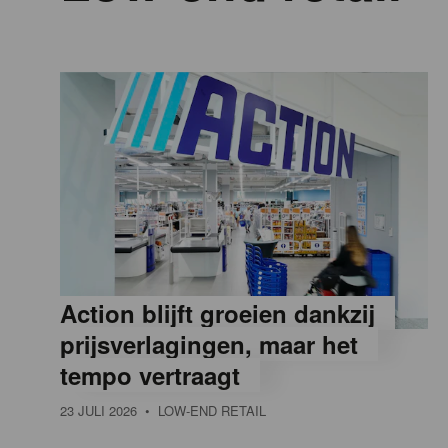
n
a
t
i
o
n
Action blijft groeien dankzij
prijsverlagingen, maar het
tempo vertraagt
23 JULI 2026
• LOW-END RETAIL