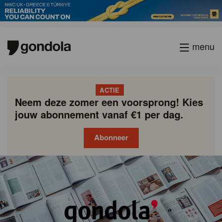
menu
ACTIE
Neem deze zomer een voorsprong! Kies
jouw abonnement vanaf €1 per dag.
Abonneer
Gondola
Gondola
academy
society