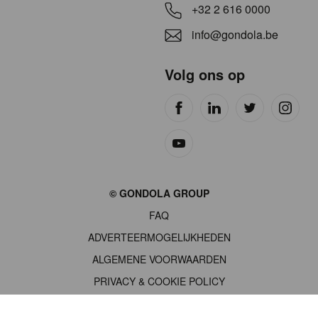
+32 2 616 0000
info@gondola.be
Volg ons op
Site
© GONDOLA GROUP
by
FAQ
wieni
ADVERTEERMOGELIJKHEDEN
ALGEMENE VOORWAARDEN
PRIVACY & COOKIE POLICY