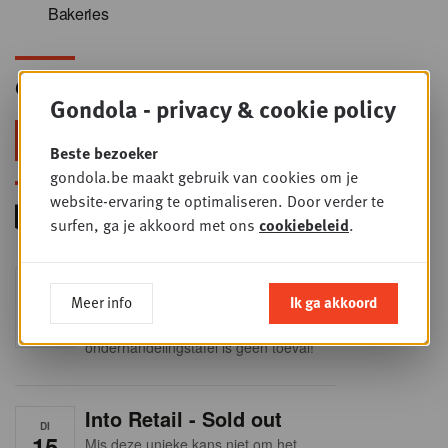
Bakeries
Gondola Newsletter
Gondola - privacy & cookie policy
Blijf voorop in retail & foodservice!
Beste bezoeker
gondola.be maakt gebruik van cookies om je
website-ervaring te optimaliseren. Door verder te
surfen, ga je akkoord met ons
cookiebeleid
.
Foodservice - Joint
WOE
Meer info
Ik ga akkoord
9
business planning
SEP
Intro to Negotiation: Succes aan de
onderhandelingstafel is geen toeval!
Into Retail - Sold out
DI
15
Mis deze unieke kans niet om het