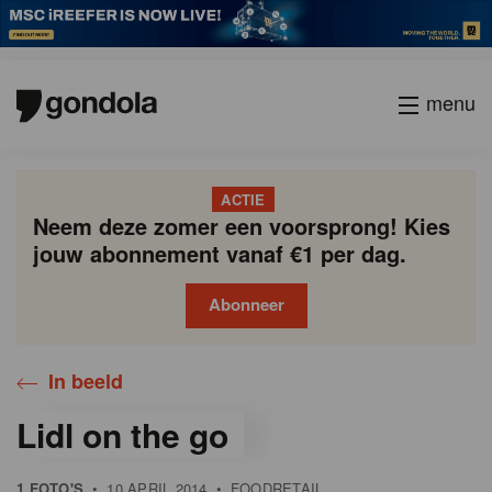
menu
ACTIE
Neem deze zomer een voorsprong! Kies
jouw abonnement vanaf €1 per dag.
Abonneer
In beeld
Lidl on the go
1 FOTO'S
•
10 APRIL 2014
•
FOODRETAIL