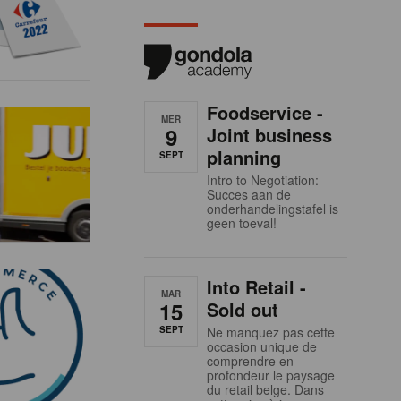
Foodservice -
MER
9
Joint business
planning
SEPT
Intro to Negotiation:
Succes aan de
onderhandelingstafel is
geen toeval!
Into Retail -
MAR
15
Sold out
SEPT
Ne manquez pas cette
occasion unique de
comprendre en
profondeur le paysage
du retail belge. Dans