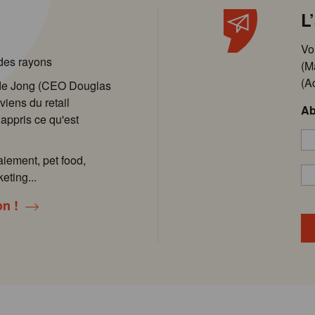
L
Vo
 des rayons
(M
(A
 de Jong (CEO Douglas
viens du retail
Ab
 appris ce qu'est
aiement, pet food,
eting...
on !