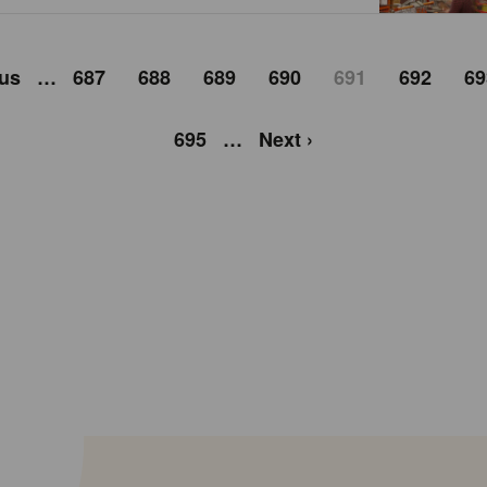
ous
…
687
688
689
690
691
692
69
695
…
Next ›