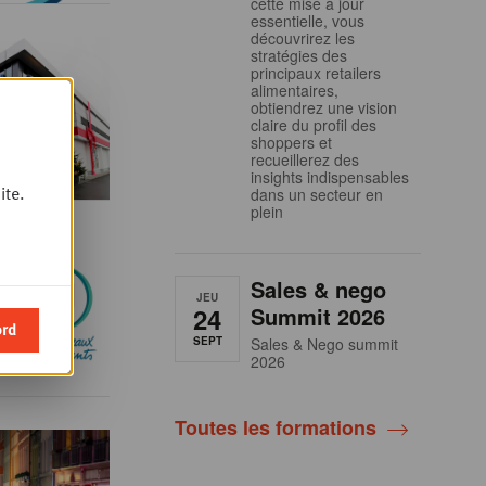
cette mise à jour
essentielle, vous
découvrirez les
stratégies des
principaux retailers
alimentaires,
obtiendrez une vision
claire du profil des
shoppers et
recueillerez des
insights indispensables
ite.
dans un secteur en
plein
Sales & nego
JEU
24
Summit 2026
ord
SEPT
Sales & Nego summit
2026
Toutes les formations