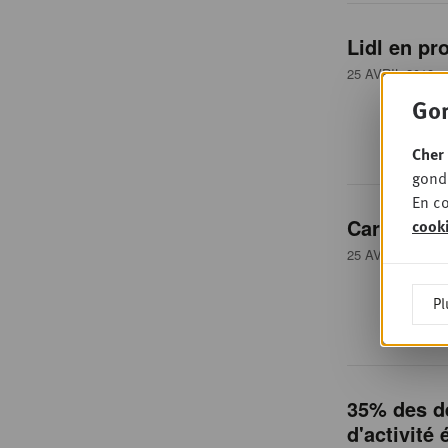
Lidl en pr
25 AVRIL 2018
•
Gon
Cher 
gondo
En co
Carrefour 
cook
25 AVRIL 2018
•
Pl
35% des d
d'activité