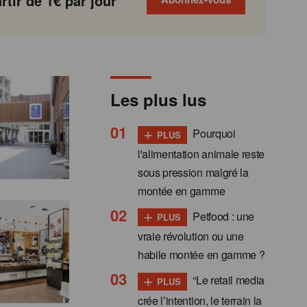
tir de 1€ par jour
Les plus lus
+
Pourquoi
PLUS
l'alimentation animale reste
sous pression malgré la
montée en gamme
+
Petfood : une
PLUS
vraie révolution ou une
habile montée en gamme ?
+
“Le retail media
PLUS
crée l’intention, le terrain la