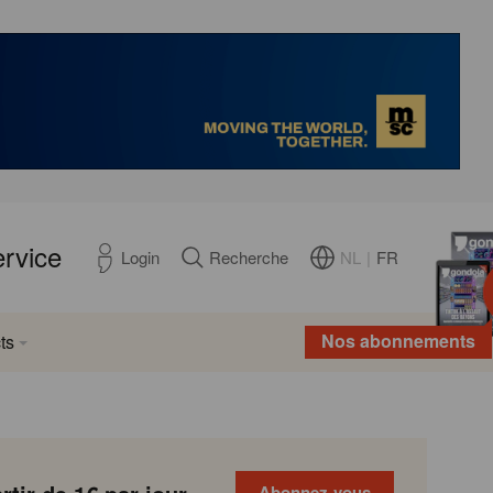
ervice
NL
|
FR
Login
Recherche
Nos abonnements
ts
Abonnez-vous