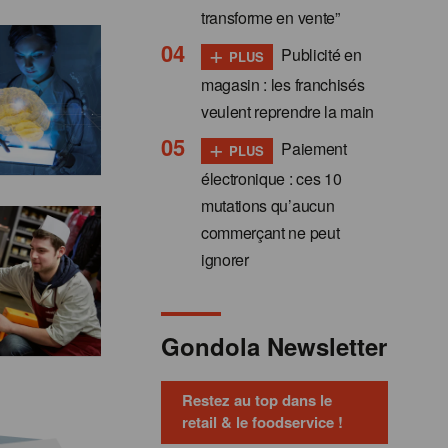
transforme en vente”
+
Publicité en
PLUS
magasin : les franchisés
veulent reprendre la main
+
Paiement
PLUS
électronique : ces 10
mutations qu’aucun
commerçant ne peut
ignorer
Gondola Newsletter
Restez au top dans le
retail & le foodservice !