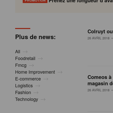
Prenez une longueur d’avan
PROMOTION
N
Gondola
Gondola
academy
society
e
Colruyt ou
P
Previous
Page
Page
Page
Page
Current
Page
Page
Page
Page
Next
Plus de news:
a
page
page
page
26 AVRIL 2018
•
g
w
i
All
n
Foodretail
s
a
Fmcg
t
Home Improvement
i
Comeos à 
E-commerce
o
magasin d
Logistics
n
26 AVRIL 2018
•
Fashion
Technology