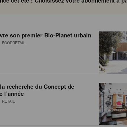
ce cet été ! Choisissez votre abonnement à par
vre son premier Bio-Planet urbain
 FOODRETAIL
la recherche du Concept de
e l’année
 RETAIL