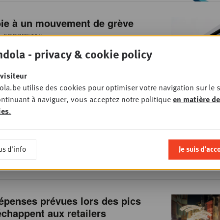
oie à un mouvement de grève
 FOODRETAIL
dola - privacy & cookie policy
visiteur
la.be utilise des cookies pour optimiser votre navigation sur le s
ntinuant à naviguer, vous acceptez notre politique
en matière de
et Système U s'allient à l'achat
ies
.
 FOODRETAIL
us d'info
Je suis d'acc
épenses prévues lors des pics
 échappent aux retailers