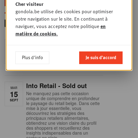
Cher visiteur
gondola.be utilise des cookies pour optimiser
votre navigation sur le site. En continuant à
naviguer, vous acceptez notre politique
en
matière de cookies
.
Foodservice - Joint
MER
9
business planning
Plus d'info
Je suis d'accord
SEPT
Intro to Negotiation: Succes aan de
onderhandelingstafel is geen toeval!
Into Retail - Sold out
MAR
15
Ne manquez pas cette occasion
unique de comprendre en profondeur
SEPT
le paysage du retail belge. Dans cette
mise à jour essentielle, vous
découvrirez les stratégies des
principaux retailers alimentaires,
obtiendrez une vision claire du profil
des shoppers et recueillerez des
insights indispensables dans un
secteur en plein