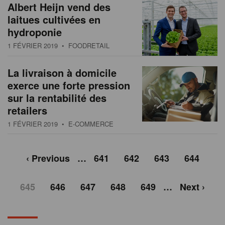
Albert Heijn vend des
laitues cultivées en
hydroponie
1 FÉVRIER 2019
• FOODRETAIL
La livraison à domicile
exerce une forte pression
sur la rentabilité des
retailers
1 FÉVRIER 2019
• E-COMMERCE
‹ Previous
…
641
642
643
644
645
646
647
648
649
…
Next ›