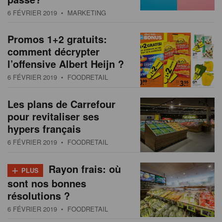
s
n
6 FÉVRIER 2019
• MARKETING
a
t
Promos 1+2 gratuits:
i
comment décrypter
o
l’offensive Albert Heijn ?
n
6 FÉVRIER 2019
• FOODRETAIL
Les plans de Carrefour
pour revitaliser ses
hypers français
6 FÉVRIER 2019
• FOODRETAIL
+
Rayon frais: où
PLUS
sont nos bonnes
résolutions ?
6 FÉVRIER 2019
• FOODRETAIL