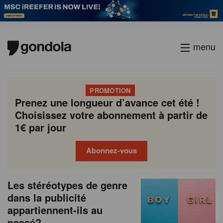
menu
PROMOTION
Prenez une longueur d’avance cet été !
Choisissez votre abonnement à partir de
1€ par jour
Abonnez-vous
N
Gondola
Gondola
Les stéréotypes de genre
P
Previous
Page
Page
Page
Page
Current
Page
Page
Page
Page
Next
academy
society
e
dans la publicité
a
page
page
page
appartiennent-ils au
g
w
passé?
i