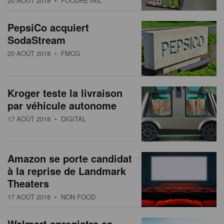
20 AOÛT 2018
• FOODRETAIL
s
n
a
PepsiCo acquiert
t
SodaStream
i
20 AOÛT 2018
• FMCG
o
n
Kroger teste la livraison
par véhicule autonome
17 AOÛT 2018
• DIGITAL
Amazon se porte candidat
à la reprise de Landmark
Theaters
17 AOÛT 2018
• NON FOOD
Walmart enregistre sa