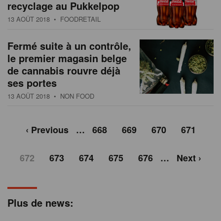
recyclage au Pukkelpop
13 AOÛT 2018
• FOODRETAIL
Fermé suite à un contrôle,
le premier magasin belge
de cannabis rouvre déjà
ses portes
13 AOÛT 2018
• NON FOOD
‹ Previous
…
668
669
670
671
672
673
674
675
676
…
Next ›
Plus de news: