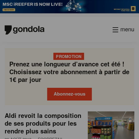
menu
PROMOTION
Prenez une longueur d’avance cet été !
Choisissez votre abonnement à partir de
1€ par jour
Abonnez-vous
N
Gondola
Gondola
Aldi revoit la composition
P
Previous
Page
Page
Page
Page
Current
Page
Page
Page
Page
Next
academy
society
e
de ses produits pour les
a
page
page
page
rendre plus sains
g
w
i