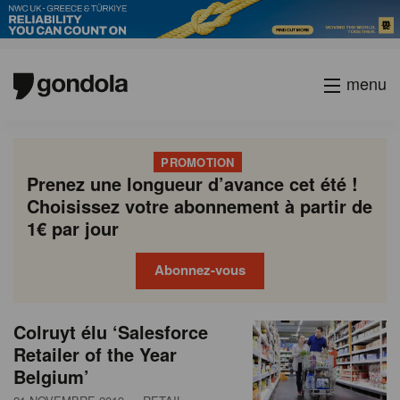
menu
PROMOTION
Prenez une longueur d’avance cet été !
Choisissez votre abonnement à partir de
1€ par jour
Abonnez-vous
N
Gondola
Gondola
Colruyt élu ‘Salesforce
P
Previous
Page
Page
Page
Page
Current
Page
Page
Page
Page
Next
academy
society
e
Retailer of the Year
a
page
page
page
Belgium’
g
w
i