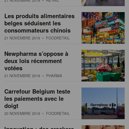
21 NOVEMBRE 2019
• RETAIL
s
n
a
Les produits alimentaires
t
belges séduisent les
i
consommateurs chinois
o
21 NOVEMBRE 2019
• FOODRETAIL
n
Newpharma s’oppose à
deux lois récemment
votées
21 NOVEMBRE 2019
• PHARMA
Carrefour Belgium teste
les paiements avec le
doigt
20 NOVEMBRE 2019
• FOODRETAIL
Innovation : des crackers