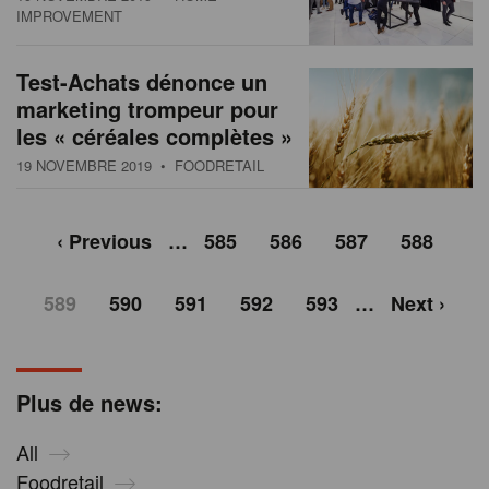
IMPROVEMENT
Test-Achats dénonce un
marketing trompeur pour
les « céréales complètes »
19 NOVEMBRE 2019
• FOODRETAIL
‹ Previous
…
585
586
587
588
589
590
591
592
593
…
Next ›
Plus de news:
All
Foodretail