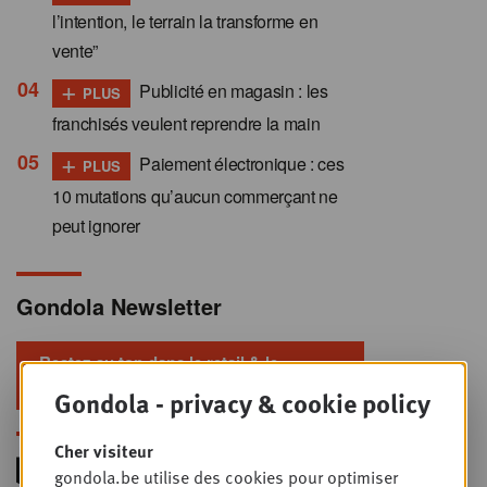
l’intention, le terrain la transforme en
vente”
+
Publicité en magasin : les
PLUS
franchisés veulent reprendre la main
+
Paiement électronique : ces
PLUS
10 mutations qu’aucun commerçant ne
peut ignorer
Gondola Newsletter
Restez au top dans le retail & le
foodservice !
Gondola - privacy & cookie policy
Cher visiteur
gondola.be utilise des cookies pour optimiser