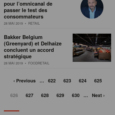
pour l’omnicanal de
passer le test des
consommateurs
28 MAI 2019
• RETAIL
Bakker Belgium
(Greenyard) et Delhaize
concluent un accord
stratégique
28 MAI 2019
• FOODRETAIL
‹ Previous
…
622
623
624
625
626
627
628
629
630
…
Next ›