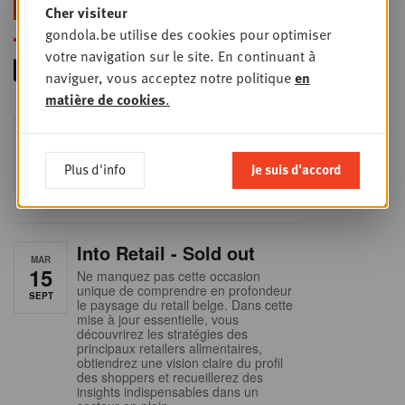
foodservice !
Cher visiteur
gondola.be utilise des cookies pour optimiser
votre navigation sur le site. En continuant à
naviguer, vous acceptez notre politique
en
matière de cookies
.
Foodservice - Joint
MER
9
business planning
Plus d'info
Je suis d'accord
SEPT
Intro to Negotiation: Succes aan de
onderhandelingstafel is geen toeval!
Into Retail - Sold out
MAR
15
Ne manquez pas cette occasion
unique de comprendre en profondeur
SEPT
le paysage du retail belge. Dans cette
mise à jour essentielle, vous
découvrirez les stratégies des
principaux retailers alimentaires,
obtiendrez une vision claire du profil
des shoppers et recueillerez des
insights indispensables dans un