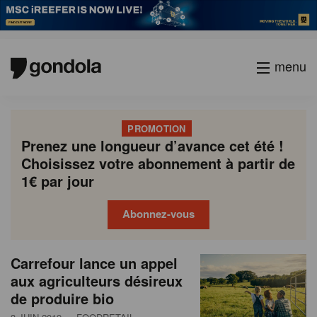
menu
PROMOTION
Prenez une longueur d’avance cet été !
Choisissez votre abonnement à partir de
1€ par jour
Abonnez-vous
N
Gondola
Gondola
Carrefour lance un appel
P
Previous
Page
Page
Page
Page
Current
Page
Page
Page
Page
Next
academy
society
e
aux agriculteurs désireux
a
page
page
page
de produire bio
g
w
i