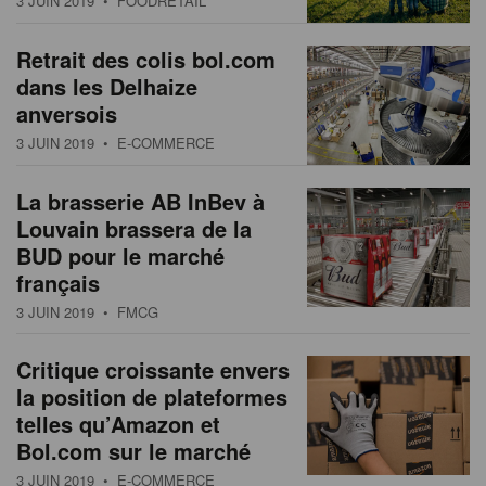
3 JUIN 2019
• FOODRETAIL
s
n
a
Retrait des colis bol.com
t
dans les Delhaize
i
anversois
o
3 JUIN 2019
• E-COMMERCE
n
La brasserie AB InBev à
Louvain brassera de la
BUD pour le marché
français
3 JUIN 2019
• FMCG
Critique croissante envers
la position de plateformes
telles qu’Amazon et
Bol.com sur le marché
3 JUIN 2019
• E-COMMERCE